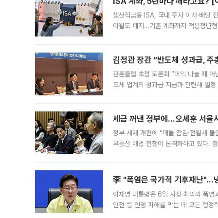
ISA 계좌, 5년마다 깨라고요? 
생산적금융 ISA, 국내 투자 이자·배당
이월도 폐지…기존 계좌까지 적용청년형 
는 5년마다 계좌를 해지하라는 건가요?”
편을
김정관 장관 “반도체 성과급, 
관훈클럽 초청 토론회 “이익 나눌 때 아
도체 업계의 성과급 지급과 관련해 일정
최근 상법·자본시장법 개정으로 기업 지
세금 꺼낸 정부에…오세훈 서울시장
정부 세제 개편에 “매물 잠김·전월세 불
부동산 해법 전쟁이 본격화하고 있다. 
드를 꺼내자 서울시는 전·월세 부담만 
李 "폭염은 국가적 기후재난"…냉
이재명 대통령은 6일 사상 최악의 폭염
안전 등 인명 피해를 막는 데 모든 행
인프라 확충 계획을 내년도 예산안에 반