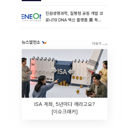
진원생명과학, 질병청 공동 개발 코
로나19 DNA 백신 플랫폼 美 특허
확보
뉴스발전소
ISA 계좌, 5년마다 깨라고요?
[이슈크래커]