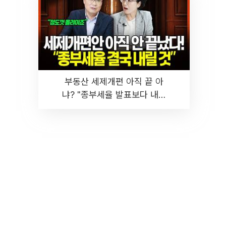
부동산 세제개편 아직 끝 아
냐? "종부세율 발표보다 내릴
것" 장기거주·양도세 전망 I 집
땅지성 I 김인만, 진미윤