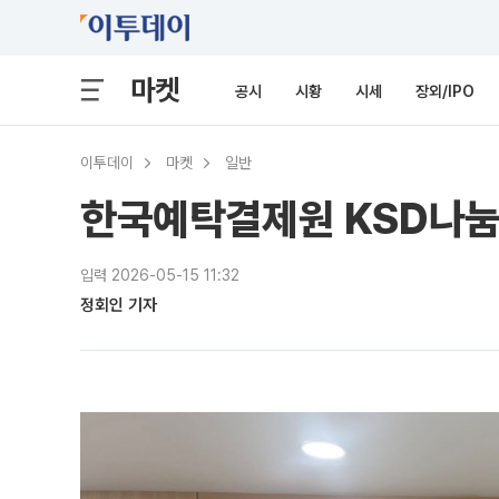
마켓
공시
시황
시세
장외/IPO
이투데이
마켓
일반
한국예탁결제원 KSD나눔재
입력 2026-05-15 11:32
정회인 기자