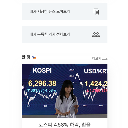
내가 저장한 뉴스 모아보기
내가 구독한 기자 전체보기
한 컷
코스피 4.58% 하락, 환율