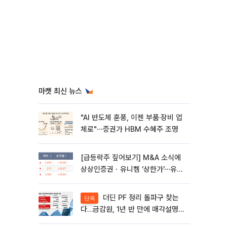
마켓 최신 뉴스
"AI 반도체 훈풍, 이젠 부품·장비 업
체로"⋯증권가 HBM 수혜주 조명
[급등락주 짚어보기] M&A 소식에
상상인증권ㆍ유니켐 ‘상한가’⋯유증
제동 걸린 SK디앤디↑
더딘 PF 정리 돌파구 찾는
단독
다…금감원, 1년 반 만에 매각설명회
재개