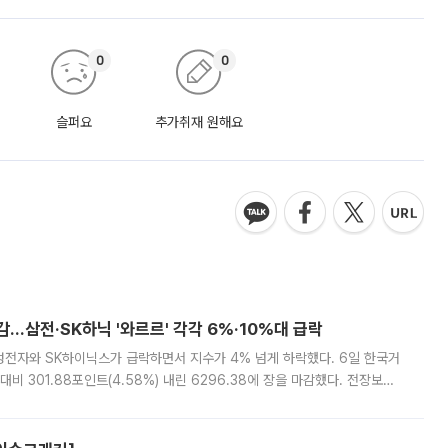
0
0
슬퍼요
추가취재 원해요
감…삼전·SK하닉 '와르르' 각각 6%·10%대 급락
삼성전자와 SK하이닉스가 급락하면서 지수가 4% 넘게 하락했다. 6일 한국거
비 301.88포인트(4.58%) 내린 6296.38에 장을 마감했다. 전장보다
스피는 장중 한때 6550.94까지 오르기도 했으나 6238.32까지 밀리기도 했