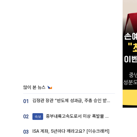
많이 본 뉴스
김정관 장관 “반도체 성과급, 주총 승인 받도록”…상법·자본시장법 개정 시사
01
중부내륙고속도로서 미상 폭발물 발견
02
속보
ISA 계좌, 5년마다 깨라고요? [이슈크래커]
03