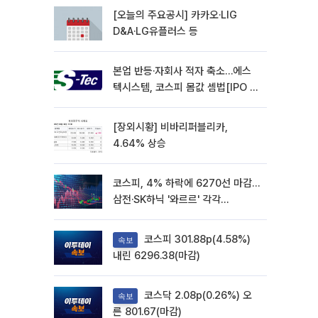
[오늘의 주요공시] 카카오·LIG
D&A·LG유플러스 등
본업 반등·자회사 적자 축소…에스
텍시스템, 코스피 몸값 셈법[IPO 엑
스레이]
[장외시황] 비바리퍼블리카,
4.64% 상승
코스피, 4% 하락에 6270선 마감…
삼전·SK하닉 '와르르' 각각
6%·10%대 급락
코스피 301.88p(4.58%)
속보
내린 6296.38(마감)
코스닥 2.08p(0.26%) 오
속보
른 801.67(마감)