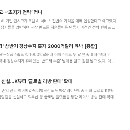
예고⋯‘초저가 전략’ 접나
 AI 기업 딥시크가 6일 AI 서비스 전반의 가격을 대폭 인상한다고 예고했다.
 경쟁사들을 압박하며 시장 판도를 뒤흔들어온 만큼 이례적인 전략 변화로 평
 이날 공지를 통해 구체적인 인상 폭은 공개하지 않았지만 상당한 수
' 상반기 경상수지 흑자 2000억달러 육박 [종합]
급'⋯상품수출도 첫 1000억달러대 여행수지도 두 달 연속 흑자 '역대 2
국내 경상수지가 유례없는 '반도체 수출' 날개를 달고 훨훨 날고 있다. 역대
경상수지 뿐 아니라 상반기 경상수지 흑자도 2000억달러에 근접하며 사상 최
신설…K뷰티 ‘글로벌 라방 판매’ 확대
터 손익 관리 에이피알·닥터멜락신도 틱톡샵 라이브방송 강화 글로벌 K뷰티
담팀을 신설하고 틱톡샵 등 글로벌 플랫폼을 통한 라이브 방송 판매 확대에
급하는 데서 한발 더 나아가 방송 기획과 상품 구성, 출연자 섭외, 손익