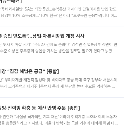
[이슈크래커]
 전액 비과세일반 ISA는 최장 5년…손익통산·과세이연 단절미사용 납입 한도
납입액 10% 소득공제…“10% 환급”은 아냐 “오랫동안 운용하라더니 이제
 ‘만능 절세 통장’으로 불리는 개인종합자산관리계좌(ISA)가 두 갈래로 개
주총 승인 받도록”…상법·자본시장법 개정 시사
닌 투자 이어갈 시기” “주52시간제도 손봐야” 김정관 산업통상부 장관이 반
 수준 이상은 주주총회 승인을 거치는 방안을 검토할 필요가 있다고 밝혔다.
배구조와 주주권 강화 논의가 이어지는 가운데, 핵심 연구인력에 대한
 “집값 해법은 공급” [종합]
안” 우려재개발·재건축 활성화 및 비아파트 공급 확대 촉구 정부와 서울시의
정부가 고가주택과 비거주 1주택자 등의 세 부담을 높여 수요를 억제하는 카
키울 것이라며 세금이 아닌 공급이 근본적인 처방이라고 전면 반박했다.
방·전력망 확충 등 예산 반영 주문 [종합]
과 관련해 "사실상 국가적인 기후 재난"이라며 취약계층 보호와 야외 노동자
정력을 총동원하라고 지시했다. 아울러 반복되는 극한 기후에 대비해 폭염 대응
영하는 방안도 검토하라고 주문했다. 이 대통령은 이날 폭염·가뭄 대