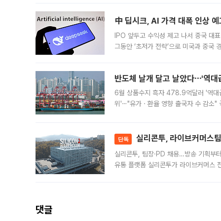
中 딥시크, AI 가격 대폭 인상 
IPO 앞두고 수익성 제고 나서 중국 대표
그동안 ‘초저가 전략’으로 미국과 중국
가된다. 블룸버그통신에 따르면 딥시크는
반도체 날개 달고 날았다⋯'역대급
6월 상품수지 흑자 478.9억달러 '역대
위'⋯"유가ㆍ환율 영향 출국자 수 감소" 
급 수출 호조가 매달 이어지면서 6월 
대 기
실리콘투, 라이브커머스팀 
단독
실리콘투, 팀장·PD 채용…방송 기획부
유통 플랫폼 실리콘투가 라이브커머스 전
나섰다. 국내 화장품을 해외 유통망에 공
댓글