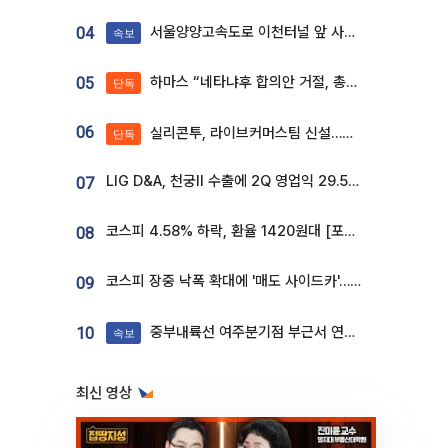
서울양양고속도로 이천터널 앞 사고 발생
04
속보
하마스 “네타냐후 합의안 거절, 총선 앞두고 시간 끌기”
05
단독
06
실리콘투, 라이브커머스팀 신설…K뷰티 ‘글로벌 판매망’ 확대[K뷰티 라방戰]
단독
LIG D&A, 천궁Ⅱ 수출에 2Q 영업익 29.5%↑…수주잔고 24.6조 [종합]
07
코스피 4.58% 하락, 환율 1420원대 [포토]
08
코스피 장중 낙폭 확대에 '매도 사이드카'…외인 2.8조'팔자'· 개인 3.1조 '사자'
09
중부내륙선 여주분기점 부근서 연이은 추돌사고 발생
10
속보
최신 영상