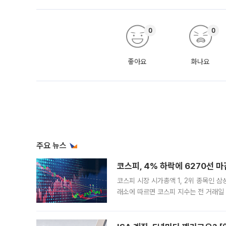
0
0
좋아요
화나요
주요 뉴스
코스피, 4% 하락에 6270선 마
코스피 시장 시가총액 1, 2위 종목인 
래소에 따르면 코스피 지수는 전 거래일 대
1.81% 내린 6478.75에 출발한 코
다. 이날 오전