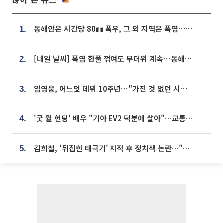
동해안은 시간당 80㎜ 폭우, 그 외 지역은 폭염…‘극과 극 날씨’
1.
[내일 날씨] 폭염 한풀 꺾여도 무더위 계속⋯동해안 이틀 연속 비
2.
임영웅, 어느덧 데뷔 10주년⋯"가진 것 없던 시절, 내 앞엔 20명의 팬뿐"
3.
'굿 윌 헌팅' 배우 "기아 EV2 덕분에 살아"…교통사고 후 안전성 극찬
4.
김희철, '뒤집힌 태극기' 지적 후 정치색 논란…"좌우 떠나 우리나라 국기"
5.