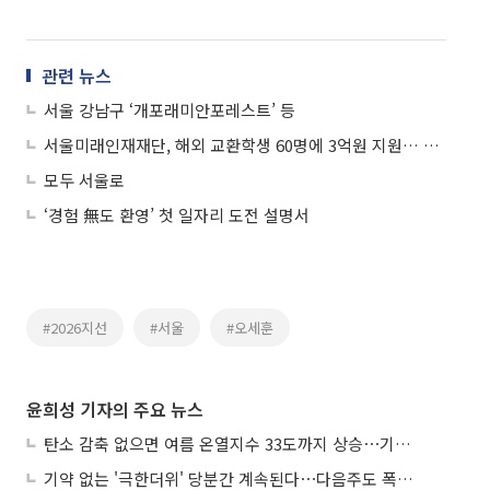
관련 뉴스
서울 강남구 ‘개포래미안포레스트’ 등
서울미래인재재단, 해외 교환학생 60명에 3억원 지원… 18일부터 모집
모두 서울로
‘경험 無도 환영’ 첫 일자리 도전 설명서
#2026지선
#서울
#오세훈
윤희성 기자의 주요 뉴스
탄소 감축 없으면 여름 온열지수 33도까지 상승⋯기상청, 2100년 미래전망
기약 없는 '극한더위' 당분간 계속된다⋯다음주도 폭염·열대야 지속