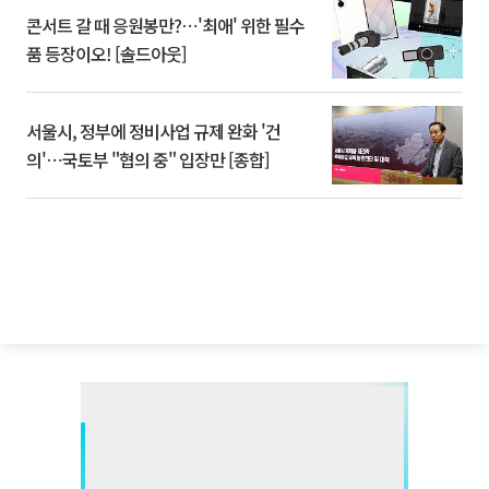
콘서트 갈 때 응원봉만?⋯'최애' 위한 필수
품 등장이오! [솔드아웃]
서울시, 정부에 정비사업 규제 완화 '건
의'⋯국토부 "협의 중" 입장만 [종합]