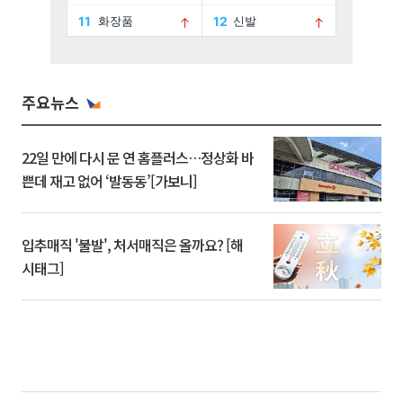
주요뉴스
22일 만에 다시 문 연 홈플러스…정상화 바
쁜데 재고 없어 ‘발동동’[가보니]
입추매직 '불발', 처서매직은 올까요? [해
시태그]