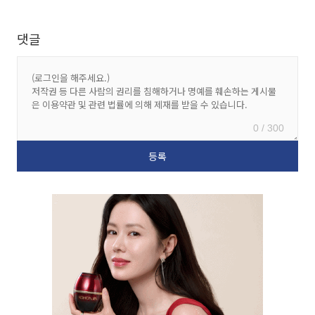
댓글
0 / 300