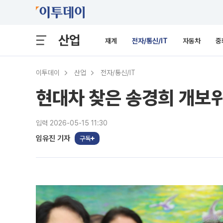
산업
재계
전자/통신/IT
자동차
중
이투데이
산업
전자/통신/IT
현대차 찾은 송경희 개보위
입력 2026-05-15 11:30
임유진 기자
구독