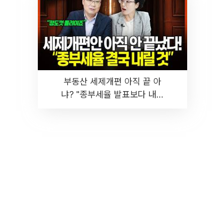
부동산 세제개편 아직 끝 아
냐? "종부세율 발표보다 내릴
것" 장기거주·양도세 전망 I 집
땅지성 I 김인만, 진미윤