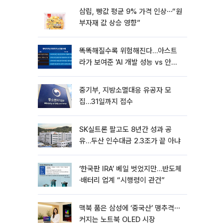
삼립, 빵값 평균 9% 가격 인상⋯“원
부자재 값 상승 영향”
똑똑해질수록 위험해진다…아스트
라가 보여준 'AI 개발 성능 vs 안전
딜레마'
중기부, 지방소멸대응 유공자 모
집…31일까지 접수
SK실트론 팔고도 8년간 성과 공
유…두산 인수대금 2.3조가 끝 아냐
‘한국판 IRA’ 베일 벗었지만…반도체
·배터리 업계 “시행령이 관건”
맥북 품은 삼성에 ‘중국산’ 맹추격⋯
커지는 노트북 OLED 시장