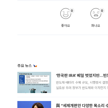
0
0
좋아요
화나요
주요 뉴스
‘한국판 IRA’ 베일 벗었지만…
반도체·배터리 수혜 규모, 시행령서 결정
실효성 우려 정부가 반도체와 이차전지 
법(IRA)’으로 불리는 국내생산세액공제
與 “세제개편안 다양한 목소리 