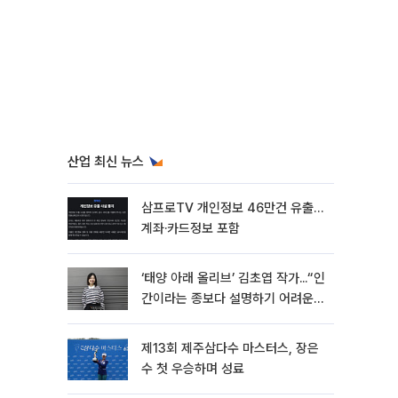
산업 최신 뉴스
삼프로TV 개인정보 46만건 유출…
계좌·카드정보 포함
‘태양 아래 올리브’ 김초엽 작가...“인
간이라는 종보다 설명하기 어려운
한 사람을 쓰고 싶었다”[문화人터
뷰]
제13회 제주삼다수 마스터스, 장은
수 첫 우승하며 성료