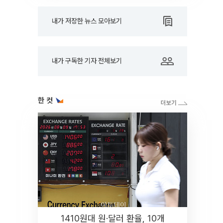
내가 저장한 뉴스 모아보기
내가 구독한 기자 전체보기
한 컷
1410원대 원·달러 환율, 10개