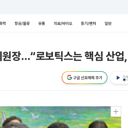
화학
항공/물류
유통
의료/바이오
중기/벤처
일반
원장…“로보틱스는 핵심 산업,
기사
구글 선호매체 추가