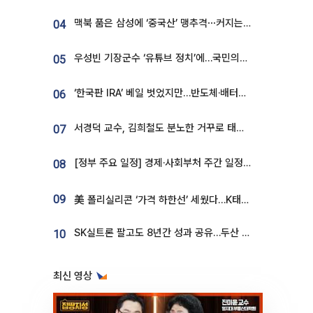
맥북 품은 삼성에 ‘중국산’ 맹추격⋯커지는 노트북 OLED 시장
04
우성빈 기장군수 ‘유튜브 정치’에…국민의힘 군의원들 집단 반발
05
‘한국판 IRA’ 베일 벗었지만…반도체·배터리 업계 “시행령이 관건”
06
서경덕 교수, 김희철도 분노한 거꾸로 태극기⋯"엉터리는 아냐, 아쉬울 뿐"
07
[정부 주요 일정] 경제·사회부처 주간 일정 (8월 10일 ~ 8월 14일)
08
09
美 폴리실리콘 ‘가격 하한선’ 세웠다…K태양광 수혜 기대
SK실트론 팔고도 8년간 성과 공유…두산 인수대금 2.3조가 끝 아냐
10
최신 영상