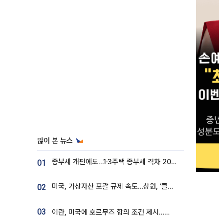
많이 본 뉴스
종부세 개편에도…1·3주택 종부세 격차 2028년부터 확대
01
미국, 가상자산 포괄 규제 속도…상원, ‘클래리티법’ 9월 절차투표 추진
02
03
이란, 미국에 호르무즈 합의 조건 제시…美 “경기 아직 안 끝나” [종합]