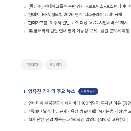
[특징주] 현대차그룹주 동반 강세⋯‘로보틱스+보스턴다이나믹스
현대차, FIFA 월드컵 2026 연계 ‘디스플레이 테마’ 공개
현대차그룹, 제주서 일반 고객 대상 ‘V2G 시범서비스’ 개시
美 클래리티 법안 연내 통과 가능성 13%…상원 문턱서 제동
#현대차
#송경희
임유진 기자의 주요 뉴스
자세히보기
엔비디아·브룩필드가 네이버에 100억달러 투자한 이유 [양강전
“족쇄냐 날개냐”…규제ㆍ육성 쌍끌이 韓 ‘AI기본법 개정안’ 
AI가 닫은 신입 채용문…경력직엔 열었다 [AI역설 고용한파]