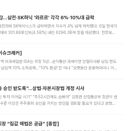
감…삼전·SK하닉 '와르르' 각각 6%·10%대 급락
삼성전자와 SK하이닉스가 급락하면서 지수가 4% 넘게 하락했다. 6일 한국거
비 301.88포인트(4.58%) 내린 6296.38에 장을 마감했다. 전장보다
스피는 장중 한때 6550.94까지 오르기도 했으나 6238.32까지 밀리기도 했
[이슈크래커]
 전액 비과세일반 ISA는 최장 5년…손익통산·과세이연 단절미사용 납입 한도
납입액 10% 소득공제…“10% 환급”은 아냐 “오랫동안 운용하라더니 이제
 ‘만능 절세 통장’으로 불리는 개인종합자산관리계좌(ISA)가 두 갈래로 개
주총 승인 받도록”…상법·자본시장법 개정 시사
닌 투자 이어갈 시기” “주52시간제도 손봐야” 김정관 산업통상부 장관이 반
 수준 이상은 주주총회 승인을 거치는 방안을 검토할 필요가 있다고 밝혔다.
배구조와 주주권 강화 논의가 이어지는 가운데, 핵심 연구인력에 대한
 “집값 해법은 공급” [종합]