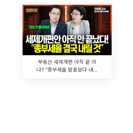
부동산 세제개편 아직 끝 아
냐? "종부세율 발표보다 내릴
것" 장기거주·양도세 전망 I 집
땅지성 I 김인만, 진미윤