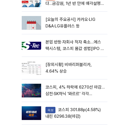
다…금감원, 1년 반 만에 매각설명회
재개
[오늘의 주요공시] 카카오·LIG
D&A·LG유플러스 등
본업 반등·자회사 적자 축소…에스
텍시스템, 코스피 몸값 셈법[IPO 엑
스레이]
[장외시황] 비바리퍼블리카,
4.64% 상승
코스피, 4% 하락에 6270선 마감…
삼전·SK하닉 '와르르' 각각
6%·10%대 급락
코스피 301.88p(4.58%)
속보
내린 6296.38(마감)