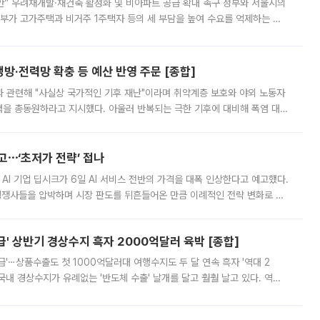
안” 우려재개발·재건축 활성화 및 비아파트 공급 확대 촉구 정부와 서울시의
정부가 고가주택과 비거주 1주택자 등의 세 부담을 높여 수요를 억제하는 카
키울 것이라며 세금이 아닌 공급이 근본적인 처방이라고 전면 반박했다.
방·전력망 확충 등 예산 반영 주문 [종합]
과 관련해 "사실상 국가적인 기후 재난"이라며 취약계층 보호와 야외 노동자
정력을 총동원하라고 지시했다. 아울러 반복되는 극한 기후에 대비해 폭염 대응
영하는 방안도 검토하라고 주문했다. 이 대통령은 이날 폭염·가뭄 대
예고⋯‘초저가 전략’ 접나
 AI 기업 딥시크가 6일 AI 서비스 전반의 가격을 대폭 인상한다고 예고했다.
 경쟁사들을 압박하며 시장 판도를 뒤흔들어온 만큼 이례적인 전략 변화로 평
 이날 공지를 통해 구체적인 인상 폭은 공개하지 않았지만 상당한 수
' 상반기 경상수지 흑자 2000억달러 육박 [종합]
급'⋯상품수출도 첫 1000억달러대 여행수지도 두 달 연속 흑자 '역대 2
국내 경상수지가 유례없는 '반도체 수출' 날개를 달고 훨훨 날고 있다. 역대
경상수지 뿐 아니라 상반기 경상수지 흑자도 2000억달러에 근접하며 사상 최