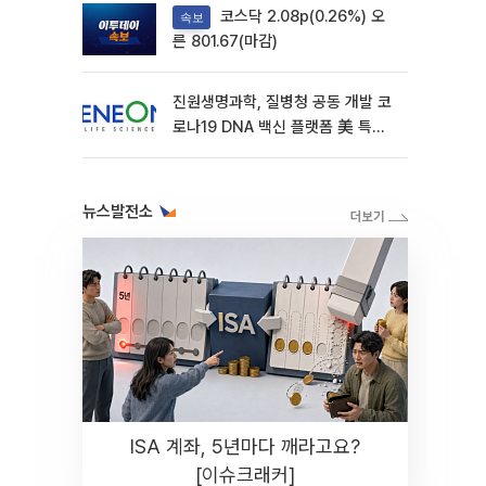
코스닥 2.08p(0.26%) 오
속보
른 801.67(마감)
진원생명과학, 질병청 공동 개발 코
로나19 DNA 백신 플랫폼 美 특허
확보
뉴스발전소
ISA 계좌, 5년마다 깨라고요?
[이슈크래커]