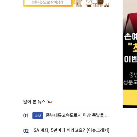
많이 본 뉴스
중부내륙고속도로서 미상 폭발물 발견
01
속보
ISA 계좌, 5년마다 깨라고요? [이슈크래커]
02