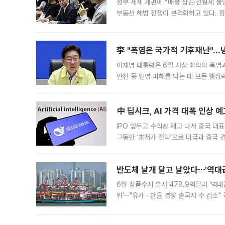
정부 세제 개편에 “매물 잠김·전월세 불
부동산 해법 전쟁이 본격화하고 있다. 
드를 꺼내자 서울시는 전·월세 부담만 
李 "폭염은 국가적 기후재난"…냉
이재명 대통령은 6일 사상 최악의 폭염
안전 등 인명 피해를 막는 데 모든 행
인프라 확충 계획을 내년도 예산안에 반
中 딥시크, AI 가격 대폭 인상 
IPO 앞두고 수익성 제고 나서 중국 대표
그동안 ‘초저가 전략’으로 미국과 중국
가된다. 블룸버그통신에 따르면 딥시크는
반도체 날개 달고 날았다⋯'역대급
6월 상품수지 흑자 478.9억달러 '역대
위'⋯"유가ㆍ환율 영향 출국자 수 감소" 
급 수출 호조가 매달 이어지면서 6월 
대 기