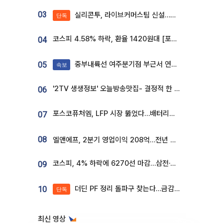
03
실리콘투, 라이브커머스팀 신설…K뷰티 ‘글로벌 판매망’ 확대[K뷰티 라방戰]
단독
코스피 4.58% 하락, 환율 1420원대 [포토]
04
중부내륙선 여주분기점 부근서 연이은 추돌사고 발생
05
속보
'2TV 생생정보' 오늘방송맛집- 결정적 한 수, 3종 메밀면! 메밀 소바 맛집 '의○○○○'
06
포스코퓨처엠, LFP 시장 뚫었다…배터리사와 대규모 장기 공급 합의
07
08
엘앤에프, 2분기 영업이익 208억…전년 比 흑자전환
코스피, 4% 하락에 6270선 마감…삼전·SK하닉 '와르르' 각각 6%·10%대 급락
09
더딘 PF 정리 돌파구 찾는다…금감원, 1년 반 만에 매각설명회 재개
10
단독
최신 영상