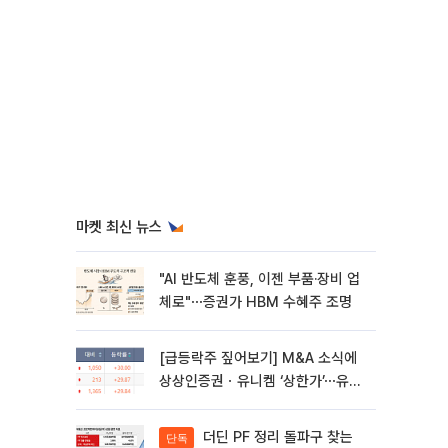
마켓 최신 뉴스
"AI 반도체 훈풍, 이젠 부품·장비 업
체로"⋯증권가 HBM 수혜주 조명
[급등락주 짚어보기] M&A 소식에
상상인증권ㆍ유니켐 ‘상한가’⋯유증
제동 걸린 SK디앤디↑
더딘 PF 정리 돌파구 찾는
단독