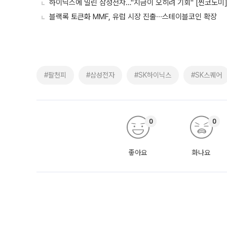
하이닉스에 밀린 삼성전자…"지금이 오히려 기회" [찐코노미
블랙록 토큰화 MMF, 유럽 시장 진출∙∙∙스테이블코인 확장
#팔천피
#삼성전자
#SK하이닉스
#SK스퀘어
0
0
좋아요
화나요