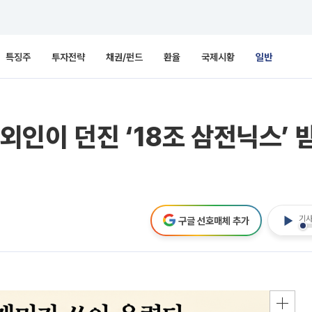
특징주
투자전략
채권/펀드
환율
국제시황
일반
인이 던진 ‘18조 삼전닉스’ 
기사
구글 선호매체 추가