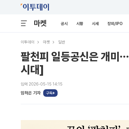
마켓
공시
시황
시세
장외/IPO
이투데이
마켓
일반
팔천피 일등공신은 개미⋯외
시대]
입력 2026-05-15 14:15
임하은 기자
구독