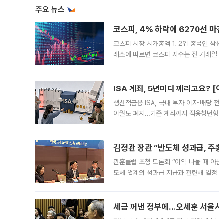
주요 뉴스
코스피, 4% 하락에 6270선 마
코스피 시장 시가총액 1, 2위 종목인 
래소에 따르면 코스피 지수는 전 거래일 대
1.81% 내린 6478.75에 출발한 코
다. 이날 오전
ISA 계좌, 5년마다 깨라고요? 
생산적금융 ISA, 국내 투자 이자·배당
이월도 폐지…기존 계좌까지 적용청년형 
는 5년마다 계좌를 해지하라는 건가요?”
편을
김정관 장관 “반도체 성과급, 
관훈클럽 초청 토론회 “이익 나눌 때 아
도체 업계의 성과급 지급과 관련해 일정
최근 상법·자본시장법 개정으로 기업 지
세금 꺼낸 정부에…오세훈 서울시장