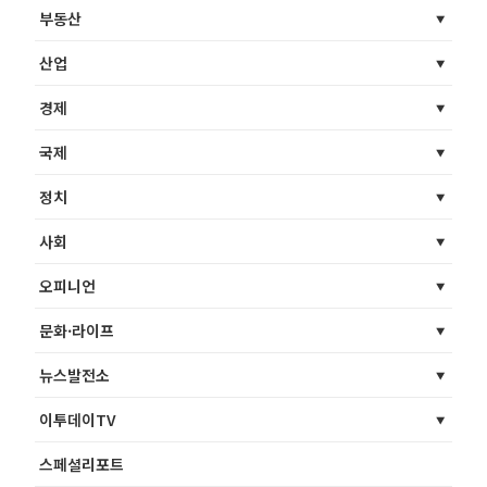
부동산
산업
경제
국제
정치
사회
오피니언
문화·라이프
뉴스발전소
이투데이TV
스페셜리포트