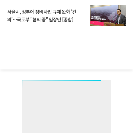
서울시, 정부에 정비사업 규제 완화 '건
의'⋯국토부 "협의 중" 입장만 [종합]