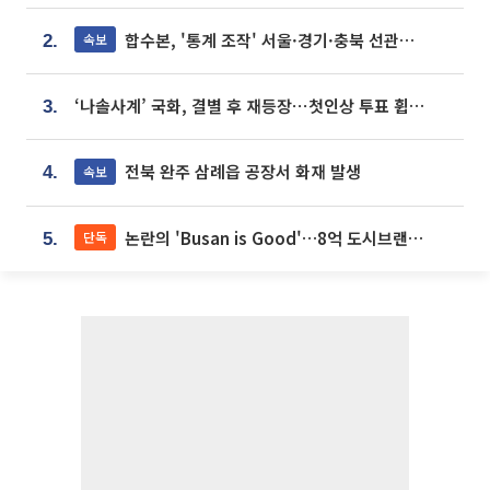
합수본, '통계 조작' 서울·경기·충북 선관위 등 추가 압수수색
속보
2.
‘나솔사계’ 국화, 결별 후 재등장⋯첫인상 투표 휩쓸고 ‘인기녀’ 등극
3.
전북 완주 삼례읍 공장서 화재 발생
속보
4.
논란의 'Busan is Good'…8억 도시브랜드, 용산 대통령실 CI 업체가 수행
단독
5.