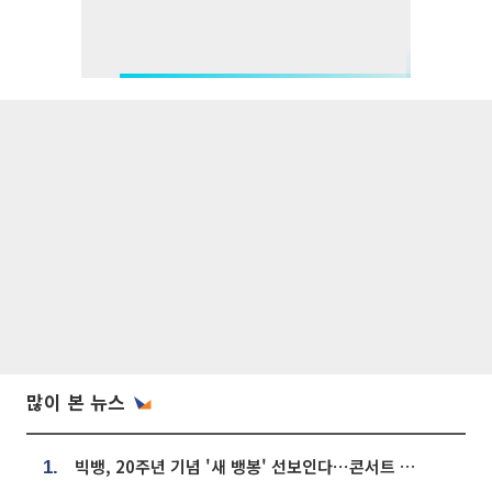
많이 본 뉴스
빅뱅, 20주년 기념 '새 뱅봉' 선보인다⋯콘서트 앞두고 팝업 개최
1.