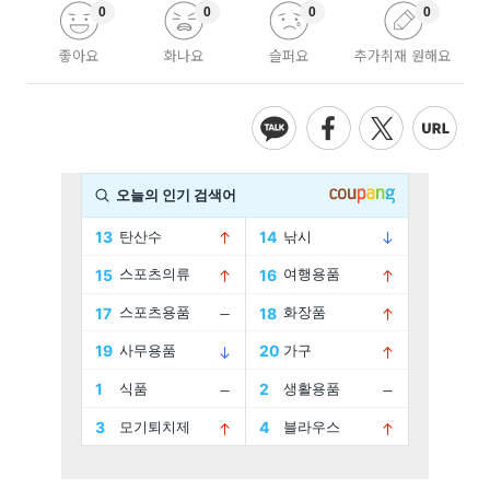
0
0
0
0
좋아요
화나요
슬퍼요
추가취재 원해요