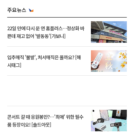
주요뉴스
22일 만에 다시 문 연 홈플러스…정상화 바
쁜데 재고 없어 ‘발동동’[가보니]
입추매직 '불발', 처서매직은 올까요? [해
시태그]
콘서트 갈 때 응원봉만?⋯'최애' 위한 필수
품 등장이오! [솔드아웃]