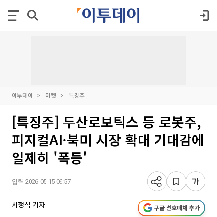
이투데이
마켓
특징주
[특징주] 두산로보틱스 등 로봇주,
피지컬AI·북미 시장 확대 기대감에
일제히 '폭등'
입력 2026-05-15 09:57
서청석 기자
구글 선호매체 추가