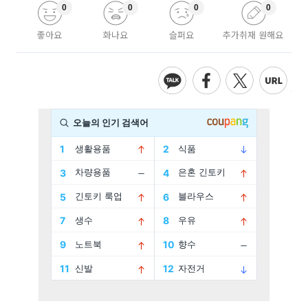
0
0
0
0
좋아요
화나요
슬퍼요
추가취재 원해요