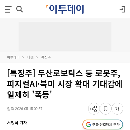
이투데이
마켓
특징주
[특징주] 두산로보틱스 등 로봇주,
피지컬AI·북미 시장 확대 기대감에
일제히 '폭등'
입력 2026-05-15 09:57
서청석 기자
구글 선호매체 추가