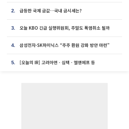
급등한 국제 금값…국내 금시세는?
2.
오늘 KBO 긴급 실행위원회, 주말도 폭염취소 될까
3.
삼성전자·SK하이닉스 “주주 환원 강화 방안 마련”
4.
[오늘의 IR] 고려아연ㆍ심텍ㆍ엘앤에프 등
5.