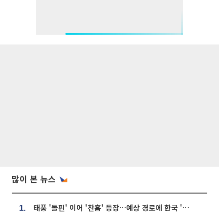
많이 본 뉴스
태풍 '돌핀' 이어 '찬홈' 등장…예상 경로에 한국 '한숨'
1.