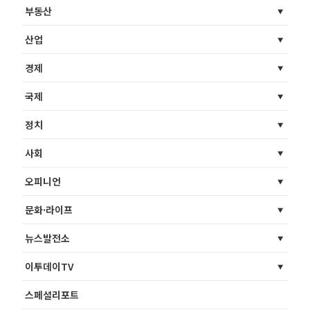
부동산
산업
경제
국제
정치
사회
오피니언
문화·라이프
뉴스발전소
이투데이TV
스페셜리포트