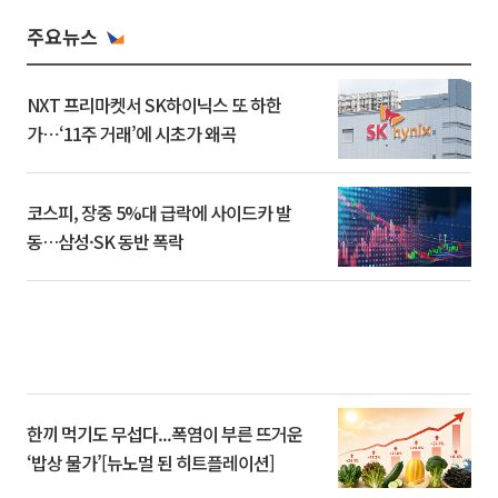
주요뉴스
NXT 프리마켓서 SK하이닉스 또 하한
가⋯‘11주 거래’에 시초가 왜곡
코스피, 장중 5%대 급락에 사이드카 발
동…삼성·SK 동반 폭락
한끼 먹기도 무섭다...폭염이 부른 뜨거운
‘밥상 물가’[뉴노멀 된 히트플레이션]