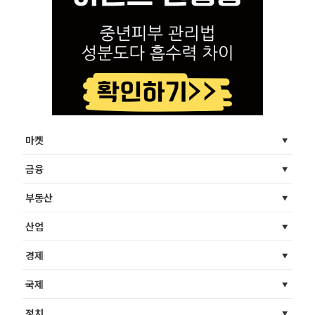
마켓
금융
부동산
산업
경제
국제
정치