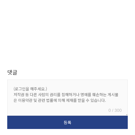
댓글
0 / 300