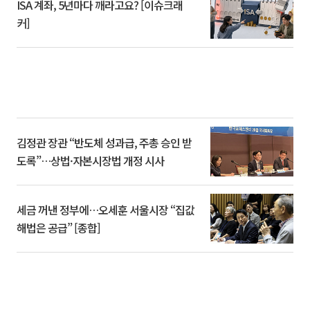
ISA 계좌, 5년마다 깨라고요? [이슈크래
커]
김정관 장관 “반도체 성과급, 주총 승인 받
도록”…상법·자본시장법 개정 시사
세금 꺼낸 정부에…오세훈 서울시장 “집값
해법은 공급” [종합]