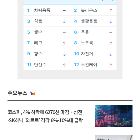
주요뉴스
코스피, 4% 하락에 6270선 마감…삼전
·SK하닉 '와르르' 각각 6%·10%대 급락