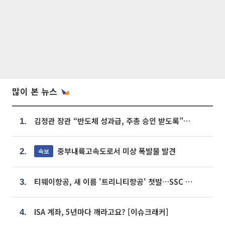
많이 본 뉴스
김정관 장관 “반도체 성과급, 주총 승인 받도록”…상법·자본시장법 개정 시사
1.
중부내륙고속도로서 미상 폭발물 발견
속보
2.
티웨이항공, 새 이름 '트리니티항공' 첫발…SSC 전략 본격화
3.
ISA 계좌, 5년마다 깨라고요? [이슈크래커]
4.