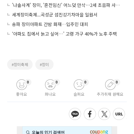
'나솔사계' 장미, '혼전임신' 어느덧 만삭⋯2세 초음파 사진 공개
세계장미축제...곡성군 섬진강기차마을 일원서
송파 장미아파트 간밤 화재…입주민 대피
‘아파도 집에서 늙고 싶어…’ 고령 가구 40%가 노후 주택
#장미축제
#장미
0
0
0
0
좋아요
화나요
슬퍼요
추가취재 원해요