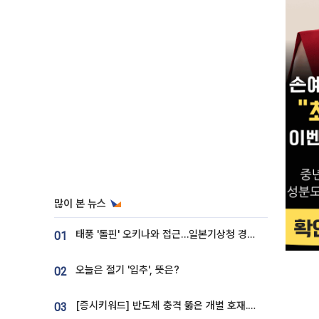
많이 본 뉴스
태풍 '돌핀' 오키나와 접근…일본기상청 경로 업데이트
01
오늘은 절기 '입추', 뜻은?
02
[증시키워드] 반도체 충격 뚫은 개별 호재...포스코퓨처엠·에코프로·한화솔루션 '눈길'
03