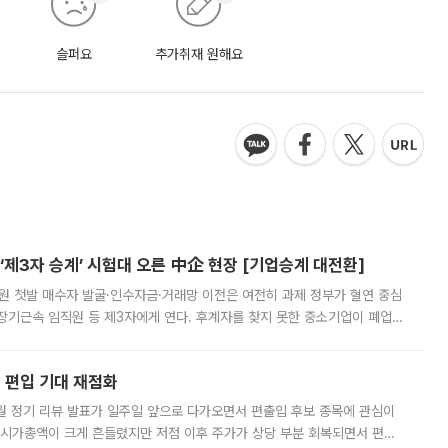
슬퍼요
추가취재 원해요
제3자 승계’ 시험대 오른 中企 현장 [기업승계 대전환]
지원 첫발 매수자 발굴·인수자금·거래망 이전은 여전히 과제 정부가 혈연 중심
장기근속 임직원 등 제3자에게 연다. 후계자를 찾지 못한 중소기업이 폐업
해 기술과 일자리를 남기도록 하겠다는 취지다. 다만 세금 감면만으로 거래를
에 편입 기대 재점화
월 정기 리뷰 발표가 일주일 앞으로 다가오면서 편출입 후보 종목에 관심이
 시가총액이 크게 흔들렸지만 저점 이후 주가가 상당 부분 회복되면서 편입