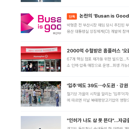
가능성과 지수 추종 자금 유입 기대가 
논란의 'Busan is Go
단독
박형준 전 부산시장 재임 당시 추진된 부산
용산 대통령실 상징체계(CI) 개발에 참
도시브랜드 사업이 공개 이후 시민 공감
2000억 수혈받은 홈플러스 ‘오늘
67개 핵심 점포 재가동 위한 빌드업..
소 인력·압축 매장으로 운영…회생 가능성
영업을 시작한다. 핵심 점포 67개에는 
'입추'에도 39도⋯수도권ㆍ강원
절기상 가을의 시작을 알리는 ‘입추’이자
에 따르면 이날 북태평양고기압의 영향으
도, 낮 최고기온은 31~39도로, 전국
"인허가 나도 삽 못 뜬다"…자금
경기도 동두천시 송내동의 한 아파트 개