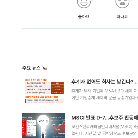
좋아요
화나요
주요 뉴스
후계자 없어도 회사는 남긴다?…‘
후계자 부재 기업에 M&A·EBO 세제 
이던 기업승계 세제의 문을 동종기업과 
대신 M&A나 임직원 인수(EBO)를 통
늘
MSCI 발표 D-7…후보주 반등
모건스탠리캐피털인터내셔널(MSCI) 8
쏠린다. 지난달 말 급락장으로 후보군의