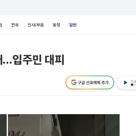
업
전국
인사/부음
동정
일반
재…입주민 대피
기사
구글 선호매체 추가