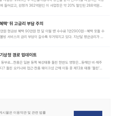
에 들어갔고, 감정가 362억원인 이 사업장은 약 20% 할인된 288억원에
 현재는 4차 공매를 위한 조건 협의가 진행 중이다. 수도권의 주요 주거 배
혜택’ 뒤 고금리 부담 주의
1만원 현금성 혜택 90만원 한 달 이월 땐 수수료 1만2900원⋯혜택 웃돌 수
리볼빙 서비스의 금리 부담이 갈수록 무거워지고 있다. 지난달 평균금리가 연
약정 고객에게 포인트와 캐시백을 얹어주는 미끼성 행사가 이어지고 있어 주의가
본기상청 경로 업데이트
국 동부로…찬홈은 일본 동쪽 북상태풍 돌핀 한반도 영향은…동해안 비·제주
디? 돌핀 오키나와 접근·찬홈 웨이크섬 근해 이동 중 제13호 태풍 ‘돌핀’이
 아마미 지방에 접근하고 있다. 돌핀은 오키나와 부근을 지난 뒤 동중국해