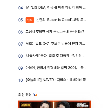
iM "LIG D&A, 천궁-II 매출 하반기 회복 전망…방산 톱픽 유지"
04
논란의 'Busan is Good'…8억 도시브랜드, 용산 대통령실 CI 업체가 수행
05
단독
고점서 후퇴한 국제 금값…국내 금시세는?
06
MSCI 발표 D-7…후보주 반등에 편입 기대 재점화
07
‘나솔사계’ 국화, 결별 후 재등장⋯첫인상 투표 휩쓸고 ‘인기녀’ 등극
08
아옳이, 한의사 김형배와 벌써 200일⋯꽃다발 들고 "프러포즈 아냐"
09
[오늘의 IR] NAVERㆍ자비스ㆍ메쎄이상 등
10
최신 영상