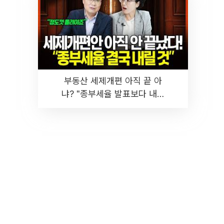
부동산 세제개편 아직 끝 아
냐? "종부세율 발표보다 내릴
것" 장기거주·양도세 전망 I 집
땅지성 I 김인만, 진미윤