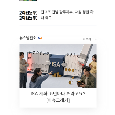
전교조 전남·광주지부, 교원 정원 확
대 촉구
뉴스발전소
ISA 계좌, 5년마다 깨라고요?
[이슈크래커]