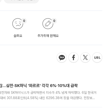
0
0
슬퍼요
추가취재 원해요
감…삼전·SK하닉 '와르르' 각각 6%·10%대 급락
삼성전자와 SK하이닉스가 급락하면서 지수가 4% 넘게 하락했다. 6일 한국거
비 301.88포인트(4.58%) 내린 6296.38에 장을 마감했다. 전장보다
스피는 장중 한때 6550.94까지 오르기도 했으나 6238.32까지 밀리기도 했