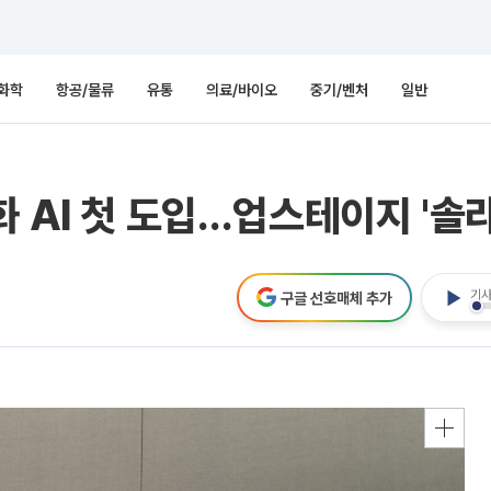
화학
항공/물류
유통
의료/바이오
중기/벤처
일반
 AI 첫 도입…업스테이지 '솔라
기사
구글 선호매체 추가