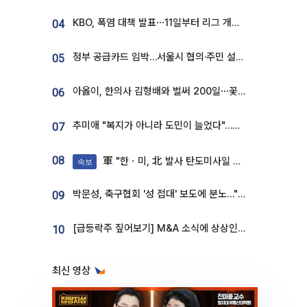
KBO, 폭염 대책 발표⋯11일부터 리그 개시ㆍ경기 오후 7시 시작
04
정부 공급카드 임박…서울시 협의·주민 설득이 성패 가른다 [부동산 해법 전쟁]
05
아옳이, 한의사 김형배와 벌써 200일⋯꽃다발 들고 "프러포즈 아냐"
06
추미애 "복지가 아니라 도민이 늘었다"…재정난 책임론 정면돌파
07
08
軍 "한ㆍ미, 北 발사 탄도미사일 제원 정밀분석 중"
속보
박문성, 축구협회 '성 접대' 보도에 분노…"다 말아먹으려고 작정했나"
09
[급등락주 짚어보기] M&A 소식에 상상인증권ㆍ유니켐 ‘상한가’⋯유증 제동 걸린 SK디앤디↑
10
최신 영상