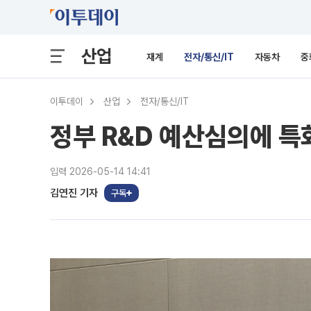
산업
재계
전자/통신/IT
자동차
중
이투데이
산업
전자/통신/IT
정부 R&D 예산심의에 특화
입력 2026-05-14 14:41
김연진 기자
구독