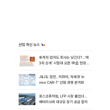
산업 최신 뉴스
후계자 없어도 회사는 남긴다?…‘제
3자 승계’ 시험대 오른 中企 현장
[기업승계 대전환]
J&J도 참전…빅파마, 차세대 ‘in
vivo CAR-T’ 선점 경쟁 본격화
포스코퓨처엠, LFP 시장 뚫었다…
배터리사와 대규모 장기 공급 합의