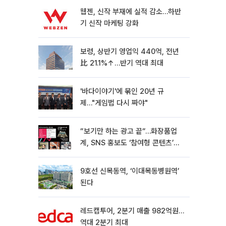
웹젠, 신작 부재에 실적 감소…하반
기 신작 마케팅 강화
보령, 상반기 영업익 440억, 전년
比 21.1%↑…반기 역대 최대
'바다이야기'에 묶인 20년 규
제…"게임법 다시 짜야"
“보기만 하는 광고 끝“…화장품업
계, SNS 홍보도 ‘참여형 콘텐츠’로
변모[K뷰티 라방戰]
9호선 신목동역, ‘이대목동병원역’
된다
레드캡투어, 2분기 매출 982억원…
역대 2분기 최대