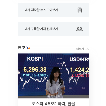
내가 저장한 뉴스 모아보기
내가 구독한 기자 전체보기
한 컷
코스피 4.58% 하락, 환율