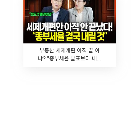
부동산 세제개편 아직 끝 아
냐? "종부세율 발표보다 내릴
것" 장기거주·양도세 전망 I 집
땅지성 I 김인만, 진미윤