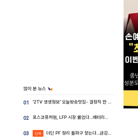
많이 본 뉴스
'2TV 생생정보' 오늘방송맛집- 결정적 한 수, 3종 메밀면! 메밀 소바 맛집 '의○○○○'
01
포스코퓨처엠, LFP 시장 뚫었다…배터리사와 대규모 장기 공급 합의
02
더딘 PF 정리 돌파구 찾는다…금감원, 1년 반 만에 매각설명회 재개
03
단독