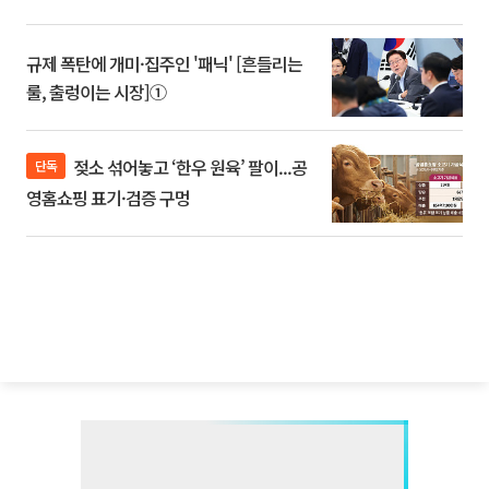
규제 폭탄에 개미·집주인 '패닉' [흔들리는
룰, 출렁이는 시장]①
젖소 섞어놓고 ‘한우 원육’ 팔이...공
단독
영홈쇼핑 표기·검증 구멍