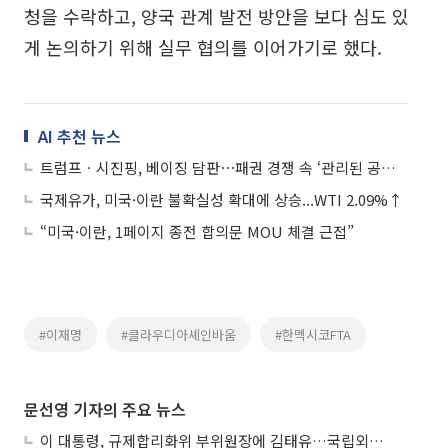
청을 수락하고, 양국 관계 발전 방안을 보다 심도 있
게 논의하기 위해 실무 협의를 이어가기로 했다.
AI 추천 뉴스
트럼프ㆍ시진핑, 베이징 담판⋯패권 경쟁 속 ‘관리된 공존’ 모색하나
국제유가, 미국·이란 불확실성 확대에 상승...WTI 2.09%↑
“미국·이란, 1페이지 종전 합의문 MOU 체결 근접”
#이재명
#클라우디아셰인바움
#한멕시코FTA
문선영 기자의 주요 뉴스
이 대통령, 규제합리화위 부위원장에 김태유…국립외교원장 김흥규