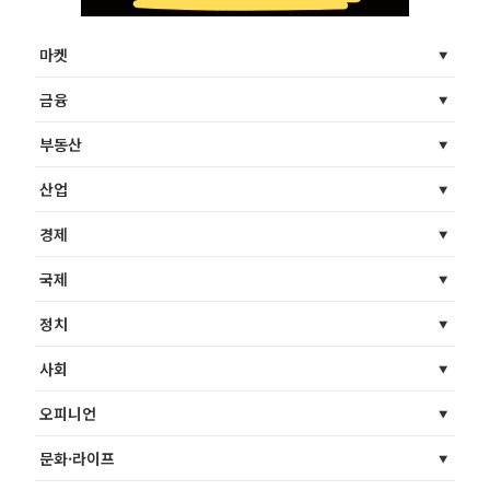
마켓
금융
부동산
산업
경제
국제
정치
사회
오피니언
문화·라이프