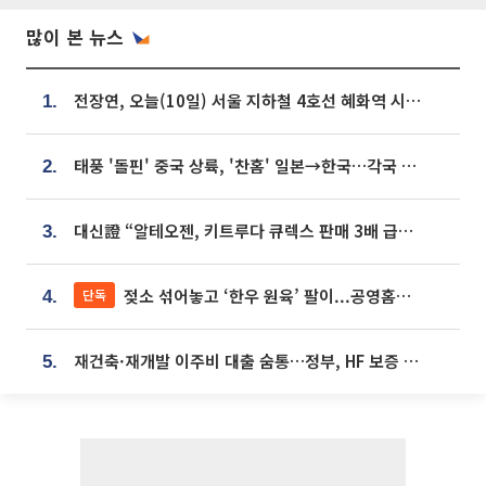
많이 본 뉴스
전장연, 오늘(10일) 서울 지하철 4호선 혜화역 시위…1호선 용산역 무정차
1.
태풍 '돌핀' 중국 상륙, '찬홈' 일본→한국…각국 기상청 예상 경로는?
2.
대신證 “알테오젠, 키트루다 큐렉스 판매 3배 급증…목표가 41만원 상향”
3.
젖소 섞어놓고 ‘한우 원육’ 팔이...공영홈쇼핑 표기·검증 구멍
단독
4.
재건축·재개발 이주비 대출 숨통…정부, HF 보증 신설 추진
5.