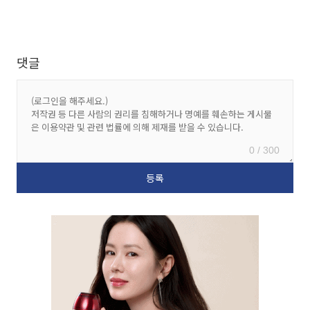
댓글
0 / 300