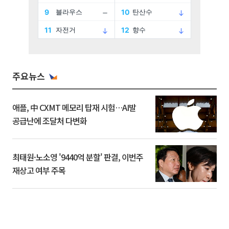
주요뉴스
애플, 中 CXMT 메모리 탑재 시험…AI발
공급난에 조달처 다변화
최태원·노소영 '9440억 분할' 판결, 이번주
재상고 여부 주목