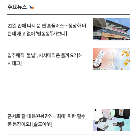
주요뉴스
22일 만에 다시 문 연 홈플러스…정상화 바
쁜데 재고 없어 ‘발동동’[가보니]
입추매직 '불발', 처서매직은 올까요? [해
시태그]
콘서트 갈 때 응원봉만?⋯'최애' 위한 필수
품 등장이오! [솔드아웃]