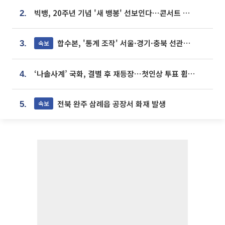
빅뱅, 20주년 기념 '새 뱅봉' 선보인다⋯콘서트 앞두고 팝업 개최
2.
합수본, '통계 조작' 서울·경기·충북 선관위 등 추가 압수수색
속보
3.
‘나솔사계’ 국화, 결별 후 재등장⋯첫인상 투표 휩쓸고 ‘인기녀’ 등극
4.
전북 완주 삼례읍 공장서 화재 발생
속보
5.