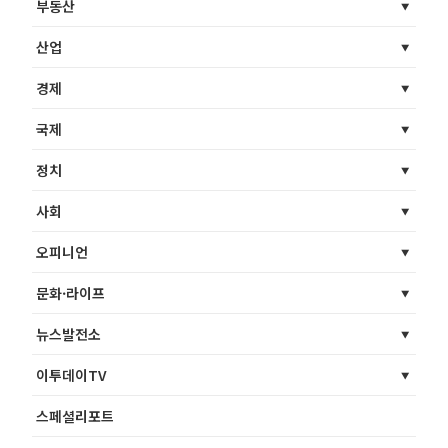
부동산
산업
경제
국제
정치
사회
오피니언
문화·라이프
뉴스발전소
이투데이TV
스페셜리포트