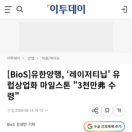
이투데이
산업
의료/바이오
[BioS]유한양행, ‘레이저티닙’ 유
럽상업화 마일스톤 "3천만弗 수
령"
수정 2026-05-14 14:15
BioS 김성민 기자
구글 선호매체 추가