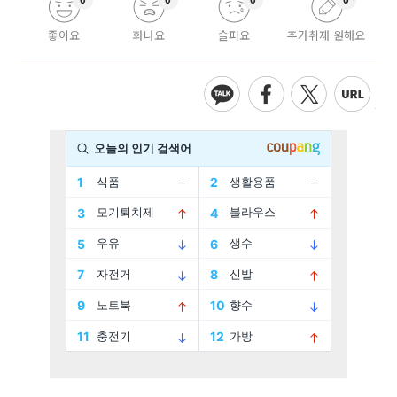
0
0
0
0
좋아요
화나요
슬퍼요
추가취재 원해요