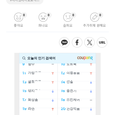
0
0
0
0
좋아요
화나요
슬퍼요
추가취재 원해요