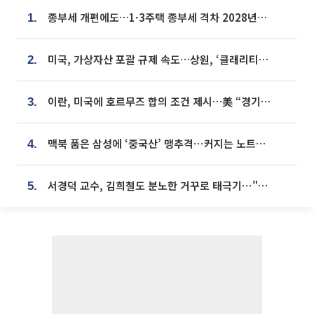
종부세 개편에도…1·3주택 종부세 격차 2028년부터 확대
1.
미국, 가상자산 포괄 규제 속도…상원, ‘클래리티법’ 9월 절차투표 추진
2.
이란, 미국에 호르무즈 합의 조건 제시…美 “경기 아직 안 끝나” [종합]
3.
맥북 품은 삼성에 ‘중국산’ 맹추격⋯커지는 노트북 OLED 시장
4.
서경덕 교수, 김희철도 분노한 거꾸로 태극기⋯"엉터리는 아냐, 아쉬울 뿐"
5.