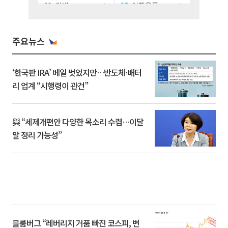
주요뉴스
‘한국판 IRA’ 베일 벗었지만…반도체·배터
리 업계 “시행령이 관건”
與 “세제개편안 다양한 목소리 수렴…이달
말 정리 가능성”
블룸버그 “레버리지 거품 빠진 코스피, 변