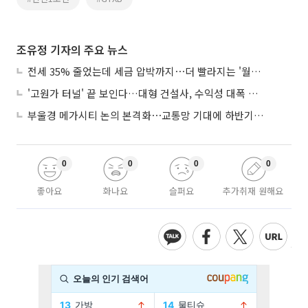
조유정 기자의 주요 뉴스
전세 35% 줄었는데 세금 압박까지⋯더 빨라지는 '월세화'
'고원가 터널' 끝 보인다…대형 건설사, 수익성 대폭 개선
부울경 메가시티 논의 본격화⋯교통망 기대에 하반기 분양시장 '주목'
0
0
0
0
좋아요
화나요
슬퍼요
추가취재 원해요