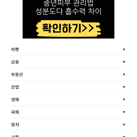
마켓
금융
부동산
산업
경제
국제
정치