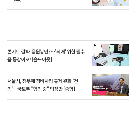
콘서트 갈 때 응원봉만?⋯'최애' 위한 필수
품 등장이오! [솔드아웃]
서울시, 정부에 정비사업 규제 완화 '건
의'⋯국토부 "협의 중" 입장만 [종합]