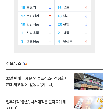
주요뉴스
22일 만에 다시 문 연 홈플러스…정상화 바
쁜데 재고 없어 ‘발동동’[가보니]
입추매직 '불발', 처서매직은 올까요? [해
시태그]