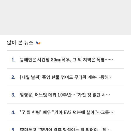
많이 본 뉴스
동해안은 시간당 80㎜ 폭우, 그 외 지역은 폭염…‘극과 극 날씨’
1.
[내일 날씨] 폭염 한풀 꺾여도 무더위 계속⋯동해안 이틀 연속 비
2.
임영웅, 어느덧 데뷔 10주년⋯"가진 것 없던 시절, 내 앞엔 20명의 팬뿐"
3.
'굿 윌 헌팅' 배우 "기아 EV2 덕분에 살아"…교통사고 후 안전성 극찬
4.
李대통령 “청년이 결혼 망설이는 일 없어야...제도상 불이익 조사”
5.