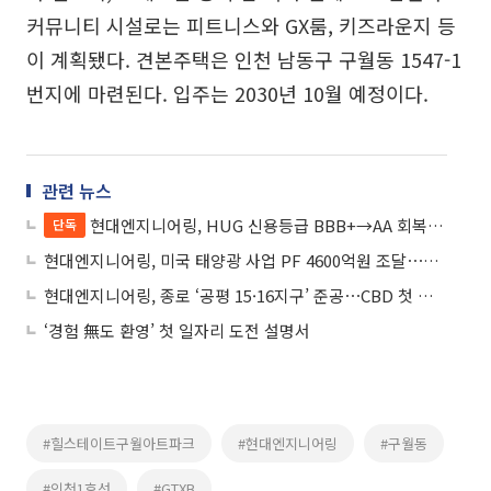
커뮤니티 시설로는 피트니스와 GX룸, 키즈라운지 등
이 계획됐다. 견본주택은 인천 남동구 구월동 1547-1
번지에 마련된다. 입주는 2030년 10월 예정이다.
관련 뉴스
현대엔지니어링, HUG 신용등급 BBB+→AA 회복⋯세 단계 ‘점프’
단독
현대엔지니어링, 미국 태양광 사업 PF 4600억원 조달⋯북미 진출 본격화
현대엔지니어링, 종로 ‘공평 15·16지구’ 준공⋯CBD 첫 프라임 오피스 선보여
‘경험 無도 환영’ 첫 일자리 도전 설명서
#힐스테이트구월아트파크
#현대엔지니어링
#구월동
#인천1호선
#GTXB