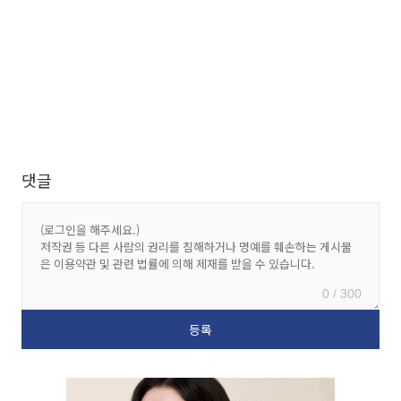
댓글
0 / 300