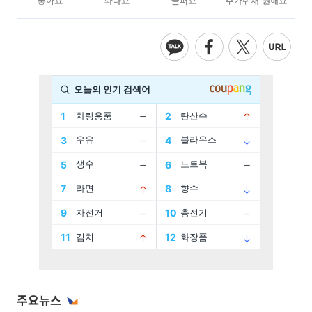
좋아요
화나요
슬퍼요
추가취재 원해요
주요뉴스