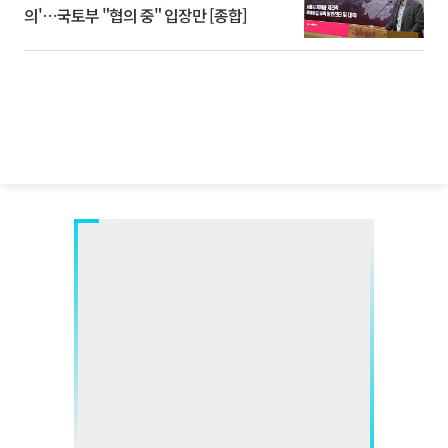
의'⋯국토부 "협의 중" 입장만 [종합]