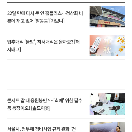
22일 만에 다시 문 연 홈플러스…정상화 바
쁜데 재고 없어 ‘발동동’[가보니]
입추매직 '불발', 처서매직은 올까요? [해
시태그]
콘서트 갈 때 응원봉만?⋯'최애' 위한 필수
품 등장이오! [솔드아웃]
서울시, 정부에 정비사업 규제 완화 '건