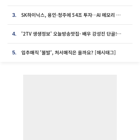
SK하이닉스, 용인·청주에 54조 투자…AI 메모리 생산기지 키운다
3.
'2TV 생생정보' 오늘방송맛집- 배우 강성진 단골! 쌀국수ㆍ푸팟퐁 커리 맛집 '블○○○'
4.
입추매직 '불발', 처서매직은 올까요? [해시태그]
5.