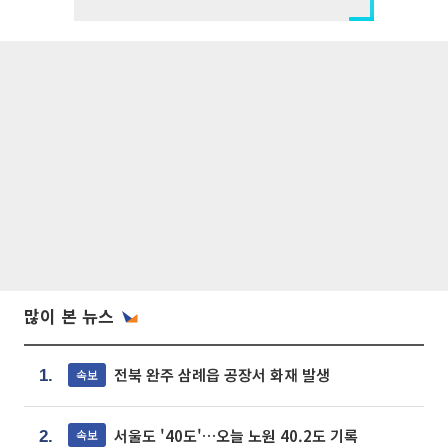
많이 본 뉴스
전북 완주 삼례읍 공장서 화재 발생
속보
1.
서울도 '40도'…오늘 노원 40.2도 기록
속보
2.