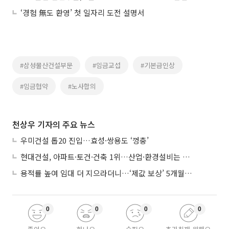
‘경험 無도 환영’ 첫 일자리 도전 설명서
#삼성물산건설부문
#임금교섭
#기본급인상
#임금협약
#노사합의
천상우 기자의 주요 뉴스
우미건설 톱20 진입…효성·쌍용도 ‘껑충’
현대건설, 아파트·토건·건축 1위…산업·환경설비는 삼성E&A
용적률 높여 임대 더 지으라더니…‘제값 보상’ 5개월째 국회에 발목
0
0
0
0