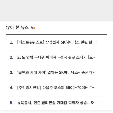
많이 본 뉴스
[베스트&워스트] 삼성전자·SK하이닉스 밀린 한 주…상상인증권은 85% 급등
1.
35도 안팎 무더위 이어져…전국 곳곳 소나기 [오늘 날씨]
2.
'불안과 기대 사이' 널뛰는 SK하이닉스…증권가 "HBM4·LTA 기반 펀터멘털 견고"
3.
[주간증시전망] 다음주 코스피 6000~7000⋯“外人 수급은 정책이 변수”
4.
뉴욕증시, 연준 금리인상 기대감 꺾이자 상승...S&P500 사상 최고치 [종합]
5.