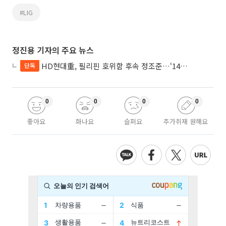
#LIG
정진용 기자의 주요 뉴스
HD현대重, 필리핀 호위함 후속 정조준…‘14척+α’ 싹쓸이 노린다
단독
0
0
0
0
좋아요
화나요
슬퍼요
추가취재 원해요