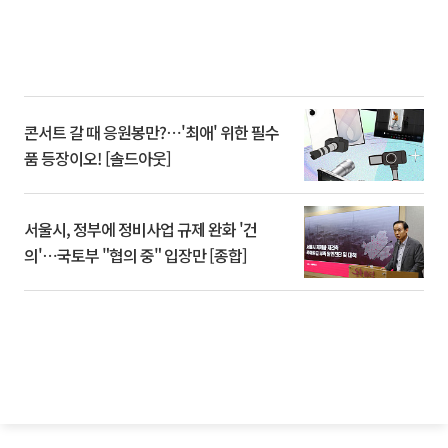
콘서트 갈 때 응원봉만?⋯'최애' 위한 필수
품 등장이오! [솔드아웃]
서울시, 정부에 정비사업 규제 완화 '건
의'⋯국토부 "협의 중" 입장만 [종합]