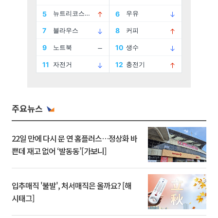
주요뉴스
22일 만에 다시 문 연 홈플러스…정상화 바
쁜데 재고 없어 ‘발동동’[가보니]
입추매직 '불발', 처서매직은 올까요? [해
시태그]