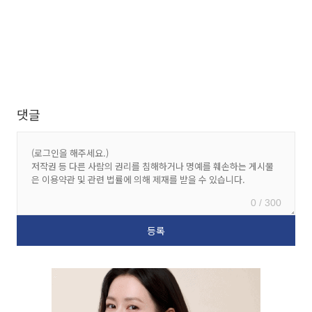
댓글
0 / 300