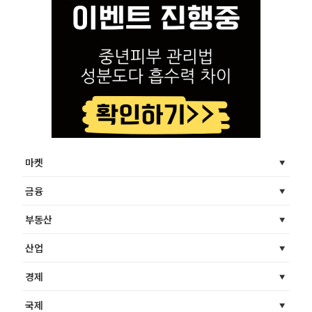
마켓
금융
부동산
산업
경제
국제