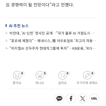
심 경쟁력이 될 전망이다”라고 전했다.
AI 추천 뉴스
박찬대, 'AI 인천' 청사진 공개…"국가 물류 AI 거점도시 전환"
“포르쉐 제쳤다”…제네시스, 獨 아우토빌트 ‘최고의 자동차 브랜드’ 선정
"피지컬AI 선두주자 현대차그룹에 투자"…KB운용, 'RISE 현대차고정피지컬AI ETF' 출시
0
0
0
0
좋아요
화나요
슬퍼요
추가취재 원해요