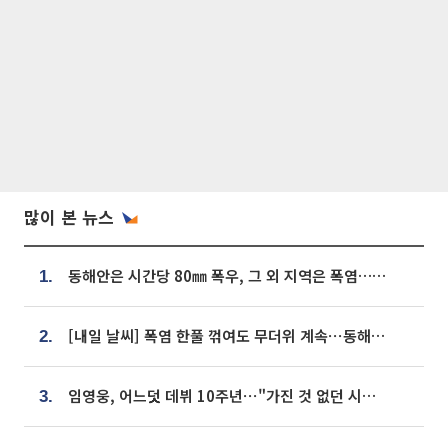
많이 본 뉴스
동해안은 시간당 80㎜ 폭우, 그 외 지역은 폭염…‘극과 극 날씨’
1.
[내일 날씨] 폭염 한풀 꺾여도 무더위 계속⋯동해안 이틀 연속 비
2.
임영웅, 어느덧 데뷔 10주년⋯"가진 것 없던 시절, 내 앞엔 20명의 팬뿐"
3.