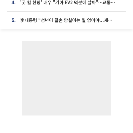
'굿 윌 헌팅' 배우 "기아 EV2 덕분에 살아"…교통사고 후 안전성 극찬
4.
李대통령 “청년이 결혼 망설이는 일 없어야...제도상 불이익 조사”
5.