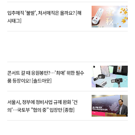
입추매직 '불발', 처서매직은 올까요? [해
시태그]
콘서트 갈 때 응원봉만?⋯'최애' 위한 필수
품 등장이오! [솔드아웃]
서울시, 정부에 정비사업 규제 완화 '건
의'⋯국토부 "협의 중" 입장만 [종합]