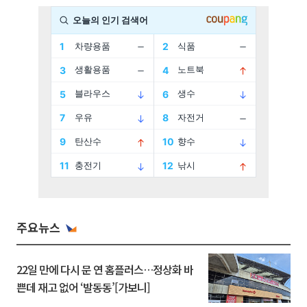
주요뉴스
22일 만에 다시 문 연 홈플러스…정상화 바
쁜데 재고 없어 ‘발동동’[가보니]