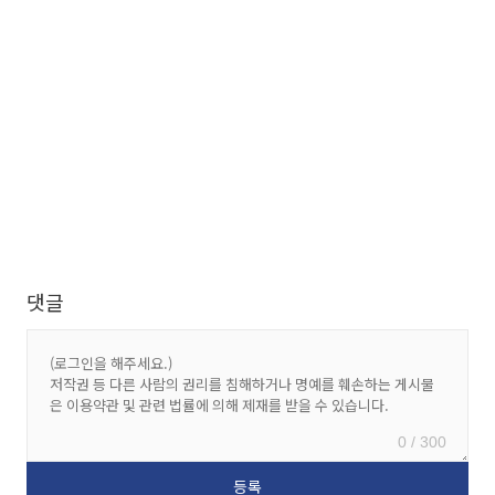
댓글
0 / 300