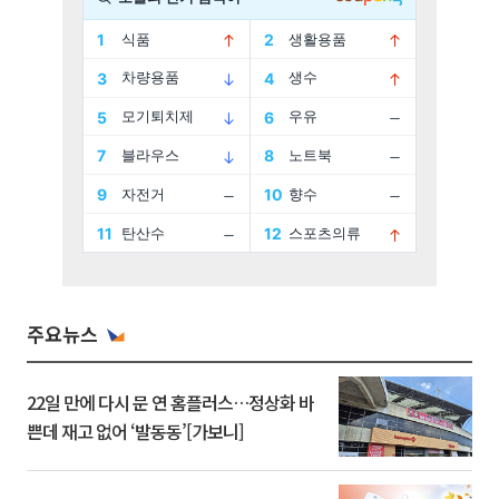
주요뉴스
22일 만에 다시 문 연 홈플러스…정상화 바
쁜데 재고 없어 ‘발동동’[가보니]