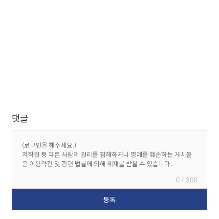
댓글
0 / 300