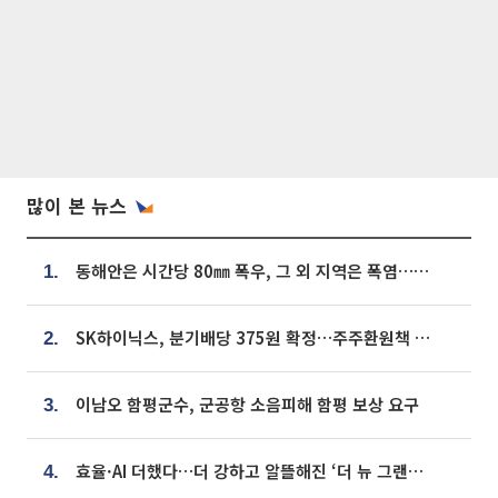
많이 본 뉴스
동해안은 시간당 80㎜ 폭우, 그 외 지역은 폭염…‘극과 극 날씨’
1.
SK하이닉스, 분기배당 375원 확정…주주환원책 9월로 앞당겨 발표
2.
이남오 함평군수, 군공항 소음피해 함평 보상 요구
3.
효율·AI 더했다…더 강하고 알뜰해진 ‘더 뉴 그랜저 하이브리드’ [ET의 모빌리티]
4.