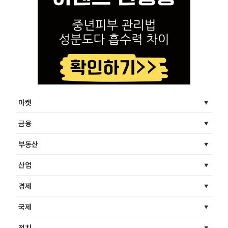
마켓
금융
부동산
산업
경제
국제
정치