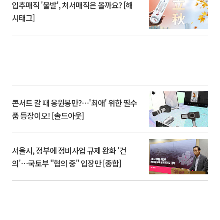
입추매직 '불발', 처서매직은 올까요? [해
시태그]
콘서트 갈 때 응원봉만?⋯'최애' 위한 필수
품 등장이오! [솔드아웃]
서울시, 정부에 정비사업 규제 완화 '건
의'⋯국토부 "협의 중" 입장만 [종합]