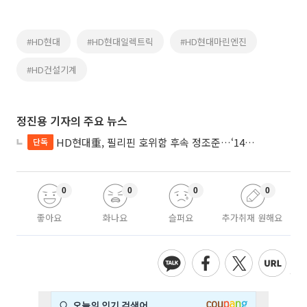
#HD현대
#HD현대일렉트릭
#HD현대마린엔진
#HD건설기계
정진용 기자의 주요 뉴스
HD현대重, 필리핀 호위함 후속 정조준…‘14척+α’ 싹쓸이 노린다
단독
0
0
0
0
좋아요
화나요
슬퍼요
추가취재 원해요