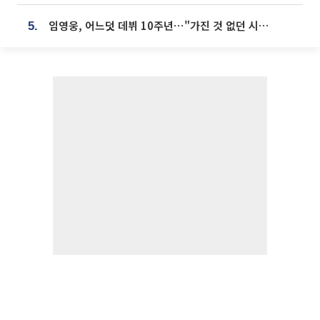
임영웅, 어느덧 데뷔 10주년⋯"가진 것 없던 시절, 내 앞엔 20명의 팬뿐"
5.