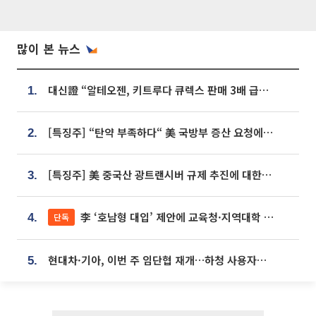
많이 본 뉴스
대신證 “알테오젠, 키트루다 큐렉스 판매 3배 급증…목표가 41만원 상향”
1.
[특징주] “탄약 부족하다“ 美 국방부 증산 요청에⋯국내 방산주 급등세
2.
[특징주] 美 중국산 광트랜시버 규제 추진에 대한광통신 등 광통신株 강세
3.
李 ‘호남형 대입’ 제안에 교육청·지역대학 서·논술형 입시 연계 '착수'
단독
4.
현대차·기아, 이번 주 임단협 재개…하청 사용자성 재심도 ‘변수’
5.