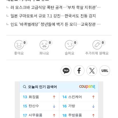
러 모스크바 고급식당 폭탄 공격…‘부차 학살 지휘관’ 노렸나
일본 구마모토서 규모 7.1 강진…한국서도 진동 감지
인도 ‘바퀴벌레당’ 청년들에 백기 든 모디…교육장관 사퇴
0
0
0
0
좋아요
화나요
슬퍼요
추가취재 원해요