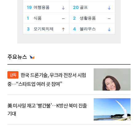
주요뉴스
한국 드론기술, 우크라 전장서 시험
단독
중…“스타트업 여러 곳 참여”
美 미사일 재고 ‘빨간불’…K방산 북미 진출
기대