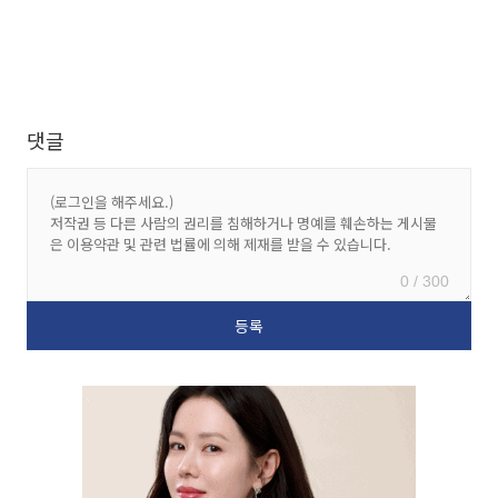
댓글
0 / 300