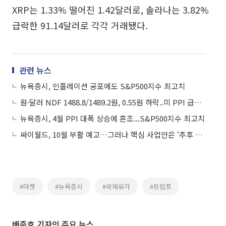
XRP는 1.33% 떨어진 1.42달러로, 솔라나는 3.82%
급락한 91.14달러로 각각 거래됐다.
관련 뉴스
뉴욕증시, 인플레이션 공포에도 S&P500지수 최고치
원·달러 NDF 1488.8/1489.2원, 0.55원 하락..미 PPI 급등 vs 뉴욕증시 랠리
뉴욕증시, 4월 PPI 대폭 상승에 혼조...S&P500지수 최고치
싸이월드, 10월 부활 예고…그러나 핵심 사업안은 ‘추후 공개’
#마켓
#뉴욕증시
#국제유가
#트럼프
배준호 기자의 주요 뉴스