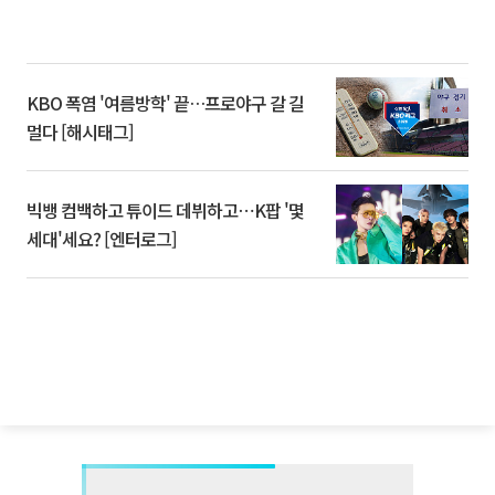
KBO 폭염 '여름방학' 끝…프로야구 갈 길
멀다 [해시태그]
빅뱅 컴백하고 튜이드 데뷔하고⋯K팝 '몇
세대'세요? [엔터로그]