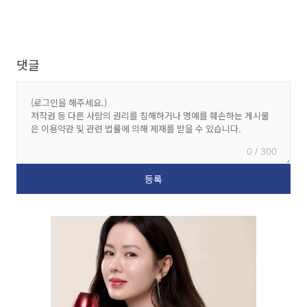
댓글
0 / 300