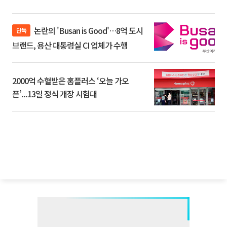
논란의 'Busan is Good'…8억 도시
단독
브랜드, 용산 대통령실 CI 업체가 수행
2000억 수혈받은 홈플러스 ‘오늘 가오
픈’...13일 정식 개장 시험대