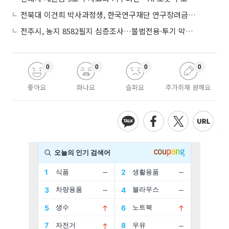
전북대 이건희 박사과정생, 한국연구재단 연구장려금 선정
전주시, 농지 8582필지 심층조사…불법전용·투기 막는다
0
0
0
0
좋아요
화나요
슬퍼요
추가취재 원해요