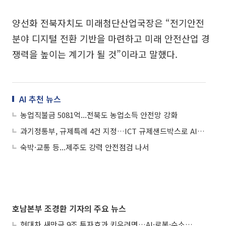
양선화 전북자치도 미래첨단산업국장은 “전기안전
분야 디지털 전환 기반을 마련하고 미래 안전산업 경
쟁력을 높이는 계기가 될 것”이라고 말했다.
AI 추천 뉴스
농업직불금 5081억...전북도 농업소득 안전망 강화
과기정통부, 규제특례 4건 지정…ICT 규제샌드박스로 AI 고도화 기여한다
숙박·교통 등...제주도 강력 안전점검 나서
호남본부 조경환 기자의 주요 뉴스
현대차 새만금 9조 투자효과 키우려면…AI·로봇·수소 공공기관 집적화 시급