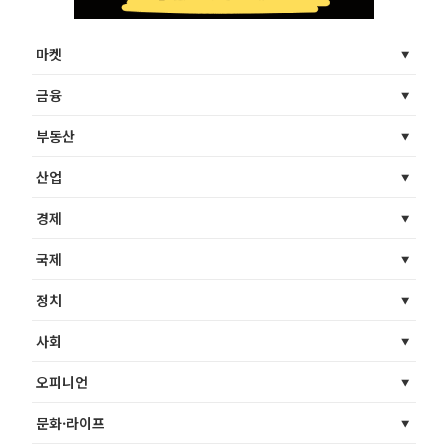
마켓
금융
부동산
산업
경제
국제
정치
사회
오피니언
문화·라이프