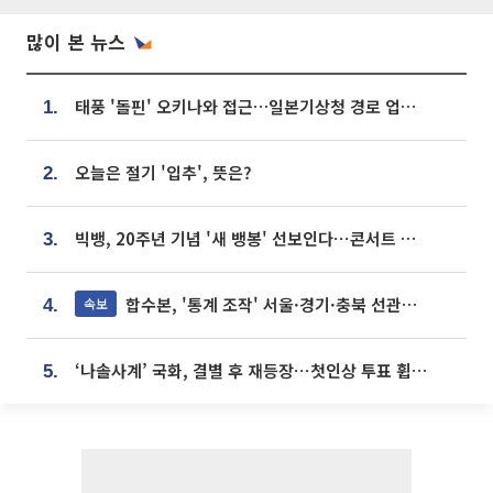
많이 본 뉴스
태풍 '돌핀' 오키나와 접근…일본기상청 경로 업데이트
1.
오늘은 절기 '입추', 뜻은?
2.
빅뱅, 20주년 기념 '새 뱅봉' 선보인다⋯콘서트 앞두고 팝업 개최
3.
합수본, '통계 조작' 서울·경기·충북 선관위 등 추가 압수수색
속보
4.
‘나솔사계’ 국화, 결별 후 재등장⋯첫인상 투표 휩쓸고 ‘인기녀’ 등극
5.