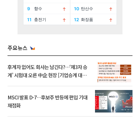
주요뉴스
후계자 없어도 회사는 남긴다?…‘제3자 승
계’ 시험대 오른 中企 현장 [기업승계 대전
환]
MSCI 발표 D-7…후보주 반등에 편입 기대
재점화