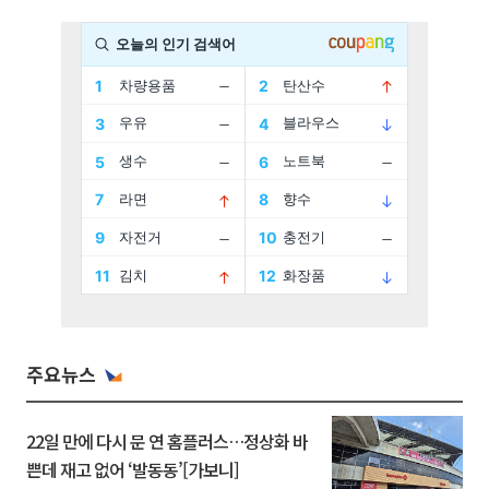
주요뉴스
22일 만에 다시 문 연 홈플러스…정상화 바
쁜데 재고 없어 ‘발동동’[가보니]