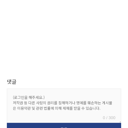
댓글
0 / 300