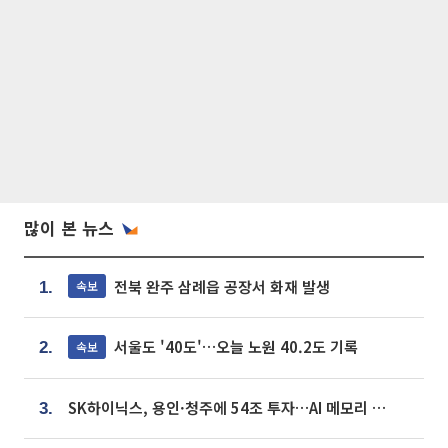
많이 본 뉴스
전북 완주 삼례읍 공장서 화재 발생
속보
1.
서울도 '40도'…오늘 노원 40.2도 기록
속보
2.
SK하이닉스, 용인·청주에 54조 투자…AI 메모리 생산기지 키운다
3.