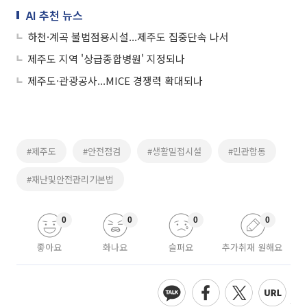
AI 추천 뉴스
하천·계곡 불법점용시설...제주도 집중단속 나서
제주도 지역 '상급종합병원' 지정되나
제주도·관광공사...MICE 경쟁력 확대되나
#제주도
#안전점검
#생활밀접시설
#민관합동
#재난및안전관리기본법
0
0
0
0
좋아요
화나요
슬퍼요
추가취재 원해요