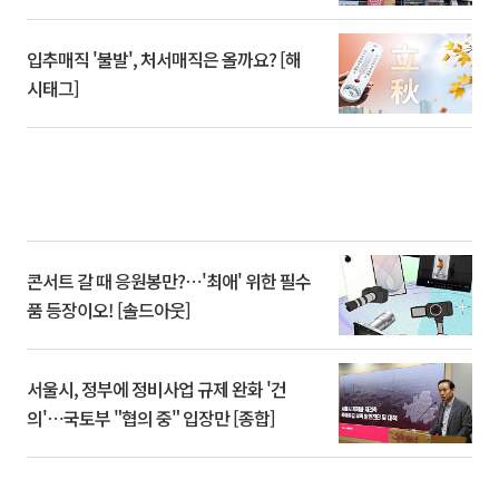
입추매직 '불발', 처서매직은 올까요? [해
시태그]
콘서트 갈 때 응원봉만?⋯'최애' 위한 필수
품 등장이오! [솔드아웃]
서울시, 정부에 정비사업 규제 완화 '건
의'⋯국토부 "협의 중" 입장만 [종합]