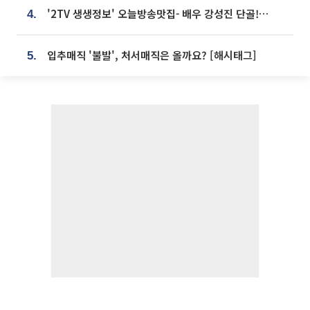
'2TV 생생정보' 오늘방송맛집- 배우 강성진 단골! 쌀국수ㆍ푸팟퐁 커리 맛집 '블○○○'
4.
입추매직 '불발', 처서매직은 올까요? [해시태그]
5.