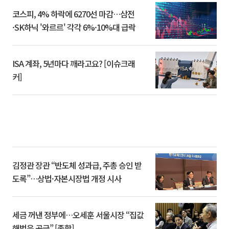
코스피, 4% 하락에 6270선 마감…삼전
·SK하닉 '와르르' 각각 6%·10%대 급락
ISA 계좌, 5년마다 깨라고요? [이슈크래
커]
김정관 장관 “반도체 성과급, 주총 승인 받
도록”…상법·자본시장법 개정 시사
세금 꺼낸 정부에…오세훈 서울시장 “집값
해법은 공급” [종합]