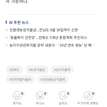
서 가능하다.
AI 추천 뉴스
친환경농업직불금...전남도 6월 30일까지 신청
'동물복지 안전망'...전북도 5개년 종합계획 추진되나
농지이양은퇴직불 문턱 낮춘다…‘10년 연속 영농’ 안 해도 가입
#전북도
#농업직불금
#공익직불제
#전략작물직불제
#친환경농업직불제
0
0
0
0
좋아요
화나요
슬퍼요
추가취재 원해요