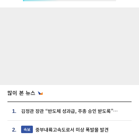
많이 본 뉴스
김정관 장관 “반도체 성과급, 주총 승인 받도록”…상법·자본시장법 개정 시사
1.
중부내륙고속도로서 미상 폭발물 발견
속보
2.