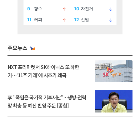
주요뉴스
NXT 프리마켓서 SK하이닉스 또 하한
가⋯‘11주 거래’에 시초가 왜곡
李 "폭염은 국가적 기후재난"…냉방·전력
망 확충 등 예산 반영 주문 [종합]