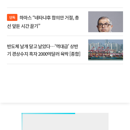
하마스 “네타냐후 합의안 거절, 총
단독
선 앞둔 시간 끌기”
반도체 날개 달고 날았다⋯'역대급' 상반
기 경상수지 흑자 2000억달러 육박 [종합]