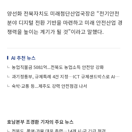
양선화 전북자치도 미래첨단산업국장은 “전기안전
분야 디지털 전환 기반을 마련하고 미래 안전산업 경
쟁력을 높이는 계기가 될 것”이라고 말했다.
AI 추천 뉴스
농업직불금 5081억...전북도 농업소득 안전망 강화
과기정통부, 규제특례 4건 지정…ICT 규제샌드박스로 AI 고도화 기여한다
숙박·교통 등...제주도 강력 안전점검 나서
호남본부 조경환 기자의 주요 뉴스
전북도, 폭염·가뭄 대응 총력…14개 시·군 긴급 점검