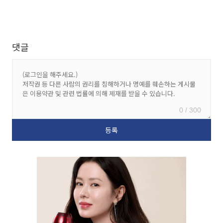
댓글
0 / 300