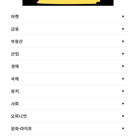
마켓
금융
부동산
산업
경제
국제
정치
사회
오피니언
문화·라이프