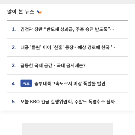
많이 본 뉴스
김정관 장관 “반도체 성과급, 주총 승인 받도록”…상법·자본시장법 개정 시사
1.
태풍 '돌핀' 이어 '찬홈' 등장…예상 경로에 한국 '한숨'
2.
급등한 국제 금값…국내 금시세는?
3.
중부내륙고속도로서 미상 폭발물 발견
속보
4.
오늘 KBO 긴급 실행위원회, 주말도 폭염취소 될까
5.