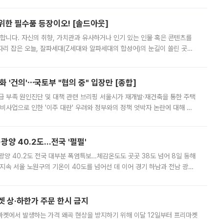
 북서풍이 산맥을 넘어 영남 쪽으로 내려오면서 뜨겁고 건조해졌는데요.
 위한 필수품 등장이오! [솔드아웃]
합니다. 자신의 취향, 가치관과 유사하거나 인기 있는 인물 혹은 콘텐츠를
'가 자리 잡은 오늘, 잘파세대(Z세대와 알파세대의 합성어)의 눈길이 쏠린 곳은
리는 공연장. 응원봉만큼이나 눈에 띄는 게 있습니다. 공연이 시작되기
 '건의'⋯국토부 "협의 중" 입장만 [종합]
급 부족 원인진단 및 대책 관련 브리핑 서울시가 재개발·재건축을 통한 주택
비사업으로 인한 '이주 대란' 우려와 정부와의 정책 엇박자 논란에 대해 정
실장은 2031년까지 31만 가구 착공 목표에 차질이 없다는 입장이나,
·광양 40.2도…전국 '펄펄'
·광양 40.2도 전국 대부분 폭염특보…체감온도도 곳곳 38도 넘어 8일 동해
지속 서울 노원구의 기온이 40도를 넘어선 데 이어 경기 하남과 전남 광양
. 전국 대부분 지역에 폭염특보가 내려진 가운데 곳곳에서 39~40도 안팎
켓 상·하한가 주문 한시 금지
마켓에서 발생하는 가격 왜곡 현상을 방지하기 위해 이달 12일부터 프리마켓