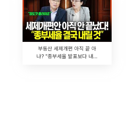
부동산 세제개편 아직 끝 아
냐? "종부세율 발표보다 내릴
것" 장기거주·양도세 전망 I 집
땅지성 I 김인만, 진미윤