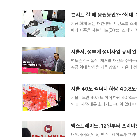
지역에 있었습니다. 7월 말에는 서풍과
콘서트 갈 때 응원봉만?⋯'최애'
지금 화제 되는 패션·뷰티 트렌드를 소개
따라 제품을 사는 '디토(Ditto) 소비
어디일까요? 아이돌 콘서트 시작을 기다
서울시, 정부에 정비사업 규제 완화
명노준 주택실장, 재개발·재건축 주택공
공급 확대 방침을 거듭 강조한 가운데 정
면 반박하고 나섰다. 명노준 서울시 주택
서울 40도 찍더니 하남 40.8도
서울ㆍ노원 40.2도 이어 하남 40.8도
안 비 시작·내륙 소나기…무더위·열대야 
에서도 40도를 웃도는 기온이 관측됐다
의 극심한
넥스트레이드, 12일부터 프리마
대체거래소(ATS) 넥스트레이드가 프리