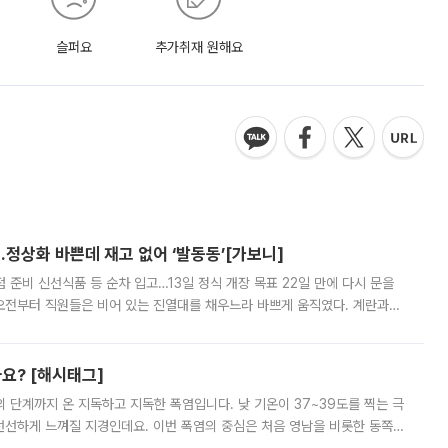
슬퍼요
추가취재 원해요
…정상화 바쁜데 재고 없어 ‘발동동’[가보니]
준비 신선식품 등 순차 입고…13일 정식 개장 목표 22일 만에 다시 문을
오전부터 직원들은 비어 있는 진열대를 채우느라 바쁘게 움직였다. 계란과
리를 잡기 시작했지만, 매장 곳곳엔 여전히 텅 빈 매대가 먼저 눈에 들어왔
까요? [해시태그]
’의 단계까지 온 지독하고 지독한 폭염입니다. 낮 기온이 37~39도를 찍는 극
 선선하게 느껴질 지경인데요. 이번 폭염의 중심은 처음 영남을 비롯한 동쪽