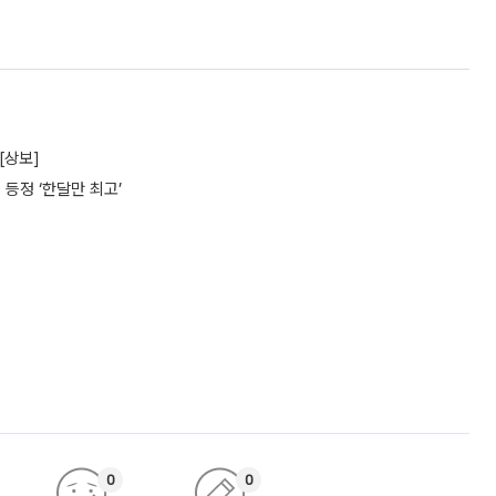
[상보]
 등정 ‘한달만 최고’
0
0