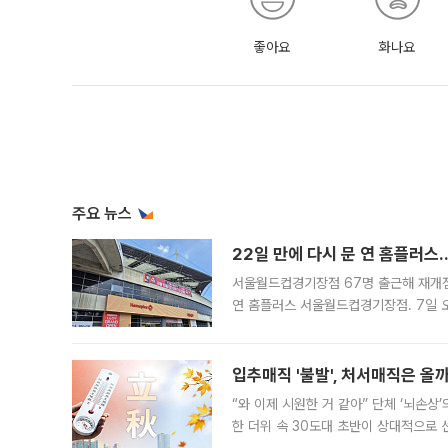
좋아요
화나요
주요 뉴스
22일 만에 다시 문 연 홈플러스
서울월드컵경기장점 67명 출근해 재개점 
연 홈플러스 서울월드컵경기장점. 7일 
우유, 과일 같은 신선식품이 차근차근 자
입추매직 '불발', 처서매직은 올
“와 이제 시원한 거 같아” 단체 ‘뇌손상
한 더위 속 30도대 초반이 상대적으로