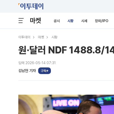
마켓
공시
시황
시세
장외/IPO
이투데이
마켓
시황
원·달러 NDF 1488.8/1
입력 2026-05-14 07:31
김남현 기자
구독