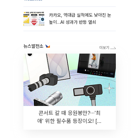
카카오, 역대급 실적에도 낮아진 눈
높이…AI 성과가 반등 열쇠
뉴스발전소
콘서트 갈 때 응원봉만?⋯'최
애' 위한 필수품 등장이오! [솔
드아웃]