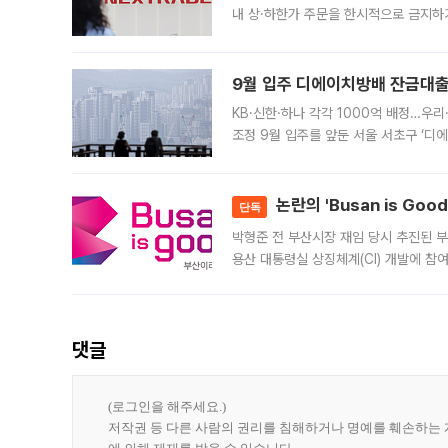
내 상·하한가 주문을 한시적으로 금지하
가 체결 사례와 관련해 설명자료를 내고
9월 입주 디에이치방배 잔금대출
KB·신한·하나 각각 1000억 배정…우
조정 9월 입주를 앞둔 서울 서초구 ‘디
은행과 NH농협은행도 대출 취급을 검토
민은행
논란의 'Busan is Go
단독
박형준 전 부산시장 재임 당시 추진된 부산
용산 대통령실 상징체계(CI) 개발에 참
도시브랜드 사업이 공개 이후 시민 공감
댓글