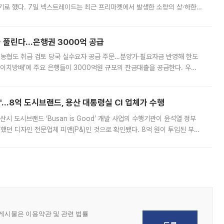
기로 했다. 7일 넥스트레이드는 최근 프리마켓에서 발생한 소량의 상·하한
, 주문 오류로 인한 가격 급등락을 최소화하기 위한 비상 대응방안을 발표
 풀린다…은행권 3000억 공급
리·농협도 취급 검토 당국 실수요자 공급 주문…분양가·필요자금 반영해 한도
에이치방배’에 주요 은행들이 3000억원 규모의 잔금대출을 공급한다. 우리
하고 있어 향후 공급 규모가 늘어날 전망이다. 7일 금융권에 따르면 KB국
od'…8억 도시브랜드, 용산 대통령실 CI 업체가 수행
시 도시브랜드 ‘Busan is Good’ 개발 사업의 수행기관이 윤석열 정부
여했던 디자인 전문업체 피앤(P&)인 것으로 확인됐다. 8억 원이 투입된 부산
 부족과 디자인 정체성 논란에 휩싸였던 만큼, 사업 선정 과정과 결과물에