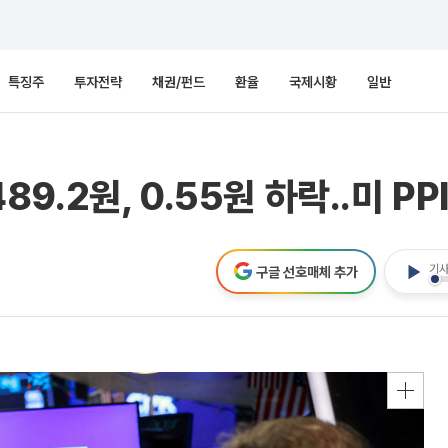
특징주
투자전략
채권/펀드
환율
국제시황
일반
489.2원, 0.55원 하락..미 P
기사
구글 선호매체 추가