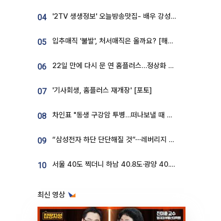
'2TV 생생정보' 오늘방송맛집- 배우 강성진 단골! 쌀국수ㆍ푸팟퐁 커리 맛집 '블○○○'
04
입추매직 '불발', 처서매직은 올까요? [해시태그]
05
22일 만에 다시 문 연 홈플러스…정상화 바쁜데 재고 없어 ‘발동동’[가보니]
06
'기사회생, 홈플러스 재개장' [포토]
07
차인표 "동생 구강암 투병…떠나보낼 때 가장 힘들었다”
08
“삼성전자 하단 단단해질 것”⋯레버리지 규제에 쏠림 완화 [찐코노미]
09
서울 40도 찍더니 하남 40.8도·광양 40.2도…전국 '펄펄'
10
최신 영상