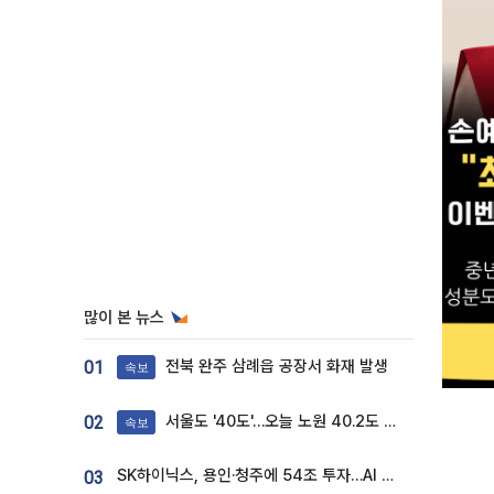
많이 본 뉴스
전북 완주 삼례읍 공장서 화재 발생
01
속보
서울도 '40도'…오늘 노원 40.2도 기록
02
속보
SK하이닉스, 용인·청주에 54조 투자…AI 메모리 생산기지 키운다
03