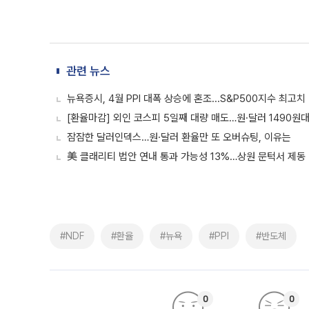
관련 뉴스
뉴욕증시, 4월 PPI 대폭 상승에 혼조...S&P500지수 최고치 
[환율마감] 외인 코스피 5일째 대량 매도…원·달러 1490원대
잠잠한 달러인덱스…원·달러 환율만 또 오버슈팅, 이유는
美 클래리티 법안 연내 통과 가능성 13%…상원 문턱서 제동
#NDF
#환율
#뉴욕
#PPI
#반도체
0
0