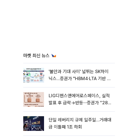
마켓 최신 뉴스
'불안과 기대 사이' 널뛰는 SK하이
닉스…증권가 "HBM4·LTA 기반 펀
터멘털 견고"
LIG디펜스앤에어로스페이스, 실적
발표 후 급락→반등⋯증권가 “28년
까지 튼튼”
단일 레버리지 규제 일주일…거래대
금 이틀째 1조 하회