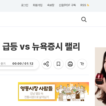
로그인
회원가입
속보창
신문/PDF 구독
RSS
PI 급등 vs 뉴욕증시 랠리
00:00 / 01:12
 듣기