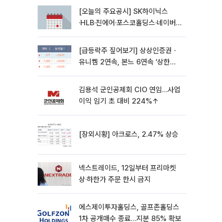
[오늘의 주요공시] SK하이닉스
·HLB·진에어·포스코홀딩스·네이버·
대우건설 등
[급등락주 짚어보기] 상상인증권ㆍ
유니켐 2연속, 본느 6연속 ‘상한
가’⋯M&A 훈풍 분 증시
김용석 군인공제회 CIO 연임…사업
이익 임기 초 대비 224%↑
[장외시황] 아크로스, 2.47% 상승
넥스트레이드, 12일부터 프리마켓
상·하한가 주문 한시 금지
에스제이투자홀딩스, 골프존홀딩스
1차 공개매수 종료…지분 85% 확보