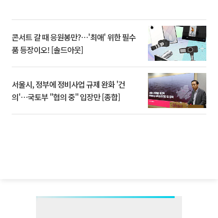
콘서트 갈 때 응원봉만?⋯'최애' 위한 필수
품 등장이오! [솔드아웃]
서울시, 정부에 정비사업 규제 완화 '건
의'⋯국토부 "협의 중" 입장만 [종합]