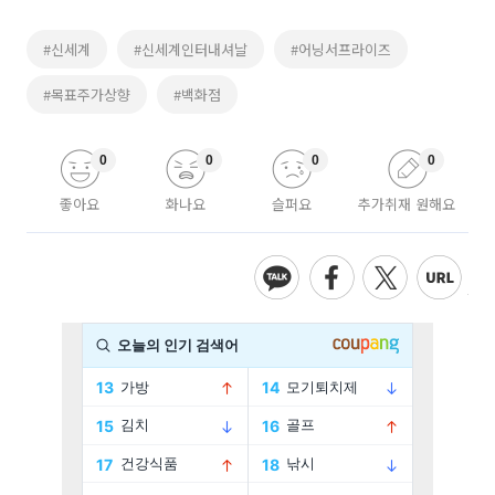
#신세계
#신세계인터내셔날
#어닝서프라이즈
#목표주가상향
#백화점
0
0
0
0
좋아요
화나요
슬퍼요
추가취재 원해요