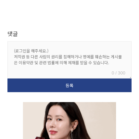
댓글
0 / 300