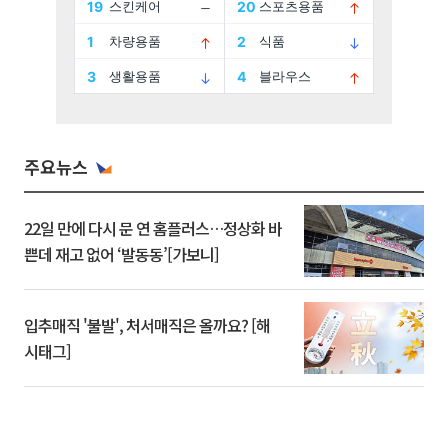
주요뉴스
22일 만에 다시 문 연 홈플러스…정상화 바
쁜데 재고 없어 ‘발동동’[가보니]
입추매직 '불발', 처서매직은 올까요? [해
시태그]