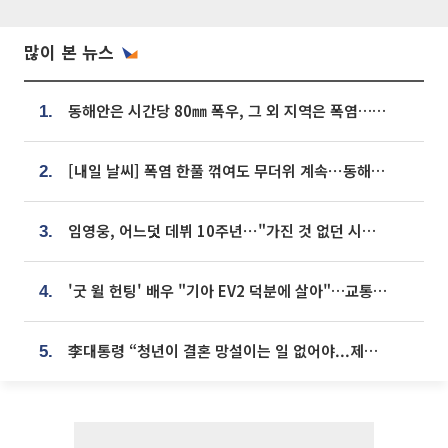
많이 본 뉴스
동해안은 시간당 80㎜ 폭우, 그 외 지역은 폭염…‘극과 극 날씨’
1.
[내일 날씨] 폭염 한풀 꺾여도 무더위 계속⋯동해안 이틀 연속 비
2.
임영웅, 어느덧 데뷔 10주년⋯"가진 것 없던 시절, 내 앞엔 20명의 팬뿐"
3.
'굿 윌 헌팅' 배우 "기아 EV2 덕분에 살아"…교통사고 후 안전성 극찬
4.
李대통령 “청년이 결혼 망설이는 일 없어야...제도상 불이익 조사”
5.