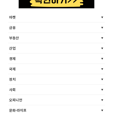
마켓
금융
부동산
산업
경제
국제
정치
사회
오피니언
문화·라이프