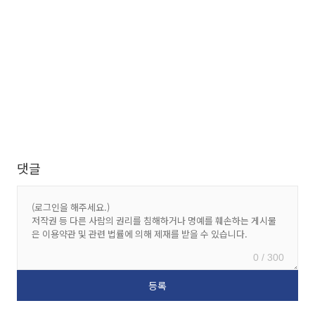
댓글
0 / 300