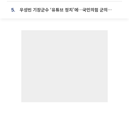
우성빈 기장군수 ‘유튜브 정치’에…국민의힘 군의원들 집단 반발
5.