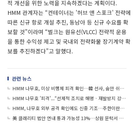
적 개선을 위한 노력을 지속하겠다는 계획이다.
HMM 관계자는 “컨테이너는 '허브 앤 스포크' 전략에
따른 신규 항로 개설 추진, 동남아 등 신규 수요를 확
보할 것”이라며 “벌크는 원유선(VLCC) 전략적 운용
을 통한 수익성 제고 및 국내외 전략화물 장기계약 확
보를 추진하겠다”고 말했다.
관련 뉴스
HMM 나무호, 미상 비행체 피격 확인…韓 선사, 숨만 쉬어도 하루 5억 손실
HMM 나무호 '피격'...“선제적 조치로 해명ㆍ재발방지 강력 요구해야”
HMM, 나무호 외부 공격 확인에도 신중 기조…주한이란대사도 침묵
美 클래리티 법안 연내 통과 가능성 13%…상원 문턱서 제동