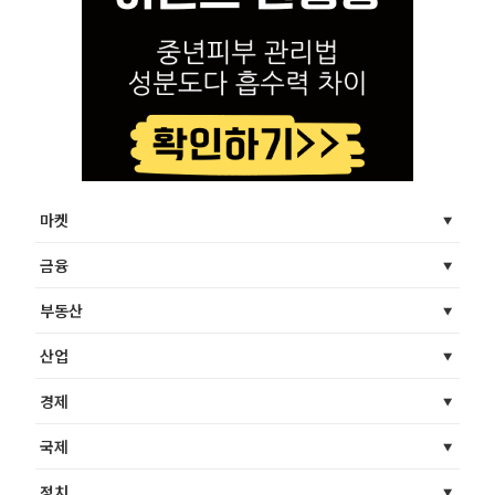
마켓
금융
부동산
산업
경제
국제
정치