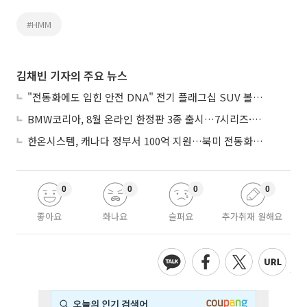
#HMM
김채빈 기자의 주요 뉴스
"전동화에도 입힌 안전 DNA" 전기 플래그십 SUV 볼보 'EX90'
BMW코리아, 8월 온라인 한정판 3종 출시…7시리즈·X7·M340i 투어링
한온시스템, 캐나다 정부서 100억 지원…북미 전동화 시장 가속
0
0
0
0
좋아요
화나요
슬퍼요
추가취재 원해요