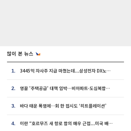
많이 본 뉴스
3445억 자사주 지급 마쳤는데...삼성전자 DX노조, 뒤늦은 '떼쓰기 집회'
1.
영끌 '주택공급' 대책 임박⋯비아파트·도심복합까지 총동원
2.
바다 태운 폭염에…회 한 접시도 ‘히트플레이션’
3.
이란 “호르무즈 새 항로 합의 매우 근접...미국 배상 먼저”
4.