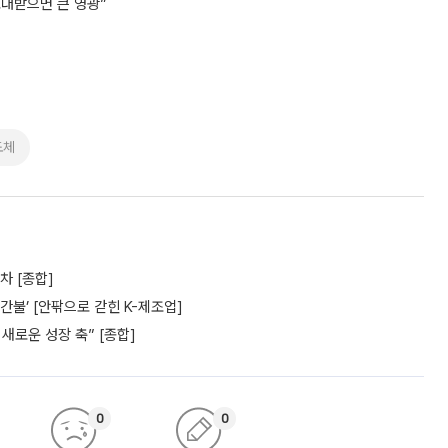
초대받으면 큰 영광”
도체
차 [종합]
간불’ [안팎으로 갇힌 K-제조업]
새로운 성장 축” [종합]
0
0