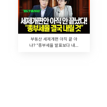
부동산 세제개편 아직 끝 아
냐? "종부세율 발표보다 내릴
것" 장기거주·양도세 전망 I 집
땅지성 I 김인만, 진미윤