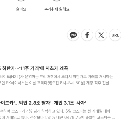
슬퍼요
추가취재 원해요
 하한가⋯‘11주 거래’에 시초가 왜곡
트레이드(NXT)가 운영하는 프리마켓에서 또다시 하한가로 거래를 개시하는
면 SK하이닉스는 이날 프리마켓(오전 8시~8시 50분) 개장 직후 전날 정
000원에 거래됐다. 거래량은 11주에 불과했으나, 최초 가격 결정이 기존 정
드카'…외인 2.8조'팔자'· 개인 3.1조 '사자'
속하며 코스피가 4% 넘게 하락하고 있다. 6일 코스피는 전 거래일 대비
.90에 거래되고 있다. 전장보다 1.81% 내린 6478.75에 출발한 코스피는 장
 6238.32까지 밀리기도 했다. 이날 오전 한때 코스피는 장중 5% 넘게 폭