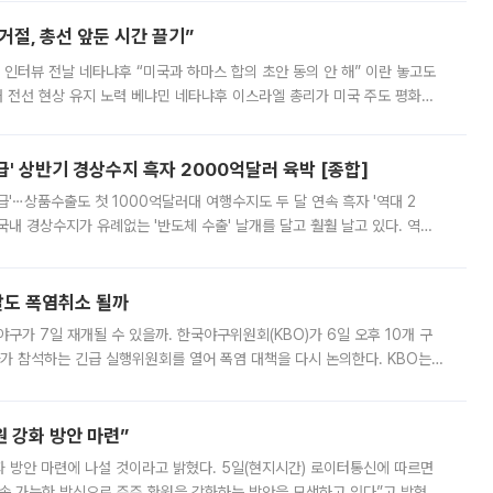
절, 총선 앞둔 시간 끌기”
 인터뷰 전날 네타냐후 “미국과 하마스 합의 초안 동의 안 해” 이란 놓고도
개 전선 현상 유지 노력 베냐민 네타냐후 이스라엘 총리가 미국 주도 평화위
스 간 무장해제 합의안을 반대한 지 하루 만에 하마스 정치국 고위 관리
' 상반기 경상수지 흑자 2000억달러 육박 [종합]
급'⋯상품수출도 첫 1000억달러대 여행수지도 두 달 연속 흑자 '역대 2
국내 경상수지가 유례없는 '반도체 수출' 날개를 달고 훨훨 날고 있다. 역대
경상수지 뿐 아니라 상반기 경상수지 흑자도 2000억달러에 근접하며 사상 최
말도 폭염취소 될까
구가 7일 재개될 수 있을까. 한국야구위원회(KBO)가 6일 오후 10개 구
 참석하는 긴급 실행위원회를 열어 폭염 대책을 다시 논의한다. KBO는
서 관람객과 선수단의 안전 위험 상황이 발생했다”며 5∼6일 예정됐던
 강화 방안 마련”
 것이라고 밝혔다. 5일(현지시간) 로이터통신에 따르면
속 가능한 방식으로 주주 환원을 강화하는 방안을 모색하고 있다”고 밝혔다.