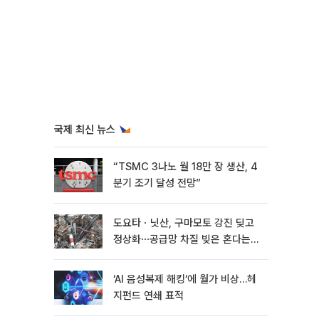
국제 최신 뉴스
“TSMC 3나노 월 18만 장 생산, 4
분기 조기 달성 전망”
도요타ㆍ닛산, 구마모토 강진 딪고
정상화⋯공급망 차질 빚은 혼다는
지연
‘AI 음성복제 해킹‘에 월가 비상…헤
지펀드 연쇄 표적