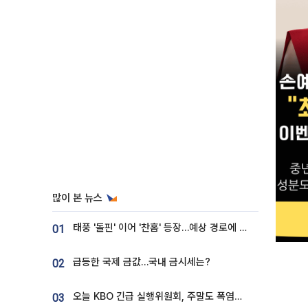
많이 본 뉴스
태풍 '돌핀' 이어 '찬홈' 등장…예상 경로에 한국 '한숨'
01
급등한 국제 금값…국내 금시세는?
02
오늘 KBO 긴급 실행위원회, 주말도 폭염취소 될까
03