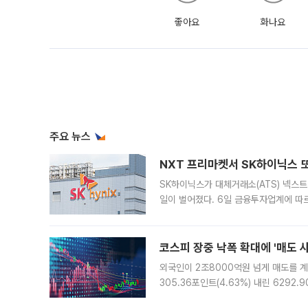
좋아요
화나요
주요 뉴스
NXT 프리마켓서 SK하이닉스 또
SK하이닉스가 대체거래소(ATS) 넥스
일이 벌어졌다. 6일 금융투자업계에 따르
규장 종가보다 29.98% 내린 116만8
규시장과 달
코스피 장중 낙폭 확대에 '매도 사이
외국인이 2조8000억원 넘게 매도를 계
305.36포인트(4.63%) 내린 6292
중 한때 6550.94까지 오르기도 했으나