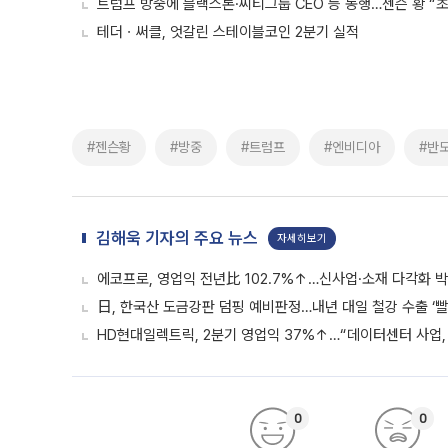
트럼프 방중에 블랙스톤·씨티그룹 CEO 등 동행…젠슨 황 “
테더ㆍ써클, 엇갈린 스테이블코인 2분기 실적
#젠슨황
#방중
#트럼프
#엔비디아
#반
김해욱 기자의 주요 뉴스
자세히보기
에코프로, 영업익 전년比 102.7%↑…신사업·소재 다각화 박
日, 한국산 도금강판 덤핑 예비판정…내년 대일 철강 수출 ‘빨
HD현대일렉트릭, 2분기 영업익 37%↑…“데이터센터 사업, 
0
0