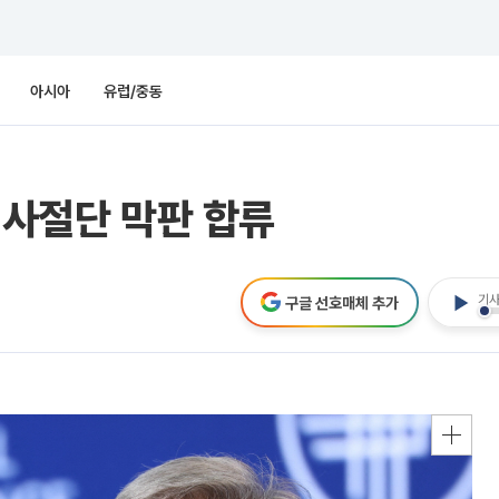
아시아
유럽/중동
 사절단 막판 합류
기사
구글 선호매체 추가