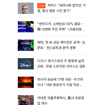
하마스 “네타냐후 합의안 거
단독
절, 총선 앞둔 시간 끌기”
“엔비디아, 소버린AI 92% 점유⋯
韓 다변화 추진 주목” <카운터포인
트리서치>
메타, 첫 AI 코딩 에이전트 공개⋯오
픈AIㆍ엔스로픽과 본격 경쟁
디즈니 ‘토이스토리 5’ 흥행에 실적
선방…무료 스트리밍 서비스도 검토
러시아 공습에 17명 사망⋯우크라
이나 “서방 방공무기 지원 작년
30% 수준”
아마존 자율주행택시, 美서 유료영
업 개시