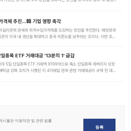
그러면서 자세한 내용은 “조만간 공개할 예정”이라고 덧붙였다. SK하이닉스도 로이터에 전달한 성명에서 “연
가격제 추진…韓 기업 영향 촉각
폴리실리콘에 관세와 최저수입가격제를 도입하는 방안을 추진한다. 태양광과
콘의 미국 내 생산을 확대하고 중국 의존도를 낮추려는 조치다. 이번 조처
쏠리고 있다. 5일(현지시간) 블룸버그통신에 따르면 미국 행정부 내에서는
종목 ETF 거래대금 '13분의 1' 급감
자 5일 단일종목 ETF 거래액 9199억으로 축소 단일종목 레버리지 상장
예탁금 강화 조치가 시행된 지 4거래일 만에 관련 거래대금이 규제 전 대비
거래소에 따르면 전날 코스피 시장 전체 거래대금은 25조2129억원을 기록