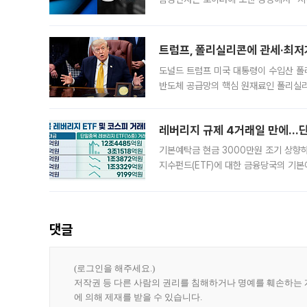
트럼프, 폴리실리콘에 관세·최저
도널드 트럼프 미국 대통령이 수입산 
반도체 공급망의 핵심 원재료인 폴리실리
로 한국 기업에 미칠 영향에도 관심이 
레버리지 규제 4거래일 만에…단일
기본예탁금 현금 3000만원 조기 상향하
지수펀드(ETF)에 대한 금융당국의 기본
13분의 1수준으로 급감했다. 6일 한국
한 가운데
댓글