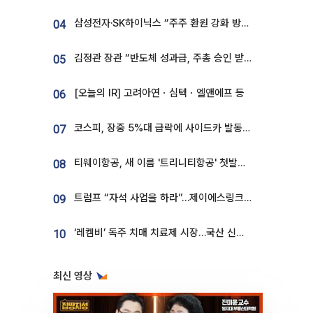
삼성전자·SK하이닉스 “주주 환원 강화 방안 마련”
04
김정관 장관 “반도체 성과급, 주총 승인 받도록”…상법·자본시장법 개정 시사
05
[오늘의 IR] 고려아연ㆍ심텍ㆍ엘앤에프 등
06
코스피, 장중 5%대 급락에 사이드카 발동…삼성·SK 동반 폭락
07
티웨이항공, 새 이름 '트리니티항공' 첫발…SSC 전략 본격화
08
트럼프 “자석 사업을 하라”…제이에스링크, 비중국 영구자석 공급망 구축 속도
09
‘레켐비’ 독주 치매 치료제 시장…국산 신약 등장하나
10
최신 영상