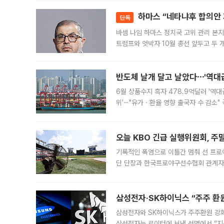
락하면서 유가증권
하마스 “네타냐후 합의안 거
단독
바셈 나임 하마스 정치국 고위 관리 본지
트럼프와 엇박자 10월 총선 앞두고 두 
원회(BOP)와 팔레스타인 무장단체 하마
반도체 날개 달고 날았다⋯'역대급
6월 상품수지 흑자 478.9억달러 '역대
위'⋯"유가ㆍ환율 영향 출국자 수 감소" 
급 수출 호조가 매달 이어지면서 6월 
대 기
오늘 KBO 긴급 실행위원회, 주
기록적인 폭염으로 이틀간 멈춰 선 프로야
단 단장과 한국프로야구선수협회 관계자가
5일 “최근 전국적으로 폭염이 지속되면
KBO리그와
삼성전자·SK하이닉스 “주주 환원
삼성전자와 SK하이닉스가 주주환원 강화 방안 마련에 나설
삼성전자는 로이터에 보낸 성명에서 “지