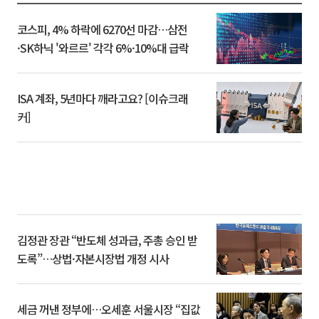
코스피, 4% 하락에 6270선 마감…삼전
·SK하닉 '와르르' 각각 6%·10%대 급락
ISA 계좌, 5년마다 깨라고요? [이슈크래
커]
김정관 장관 “반도체 성과급, 주총 승인 받
도록”…상법·자본시장법 개정 시사
세금 꺼낸 정부에…오세훈 서울시장 “집값