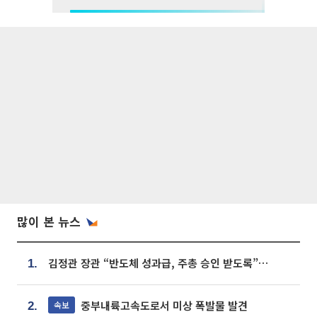
많이 본 뉴스
김정관 장관 “반도체 성과급, 주총 승인 받도록”…상법·자본시장법 개정 시사
1.
중부내륙고속도로서 미상 폭발물 발견
속보
2.