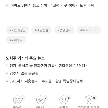
‘아파도 집에서 늙고 싶어…’ 고령 가구 40%가 노후 주택
#국민배당금
#대통령실
#삼성전자
#SK하이닉스
#국내증시
노희주 기자의 주요 뉴스
젠지, 풀세트 끝 한화생명 제압⋯한화생명은 3연패 수렁
멈추지 않는 출근길
39도까지 치솟는다⋯수도권ㆍ광양 폭염중대경보
0
0
0
0
좋아요
화나요
슬퍼요
추가취재 원해요