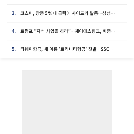
코스피, 장중 5%대 급락에 사이드카 발동…삼성·SK 동반 폭락
3.
트럼프 “자석 사업을 하라”…제이에스링크, 비중국 영구자석 공급망 구축 속도
4.
티웨이항공, 새 이름 '트리니티항공' 첫발…SSC 전략 본격화
5.