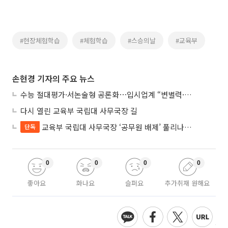
#현장체험학습
#체험학습
#스승의날
#교육부
손현경 기자의 주요 뉴스
수능 절대평가·서논술형 공론화⋯입시업계 “변별력·사교육 대책 먼저”
다시 열린 교육부 국립대 사무국장 길
교육부 국립대 사무국장 ‘공무원 배제’ 풀리나…응시자격 다시 열렸다
단독
0
0
0
0
좋아요
화나요
슬퍼요
추가취재 원해요