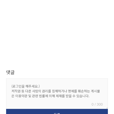
댓글
0 / 300