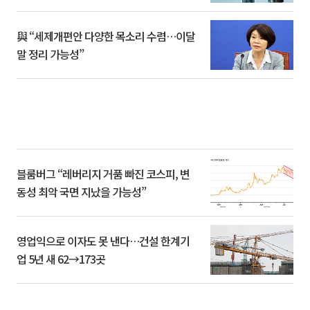
與 “세제개편안 다양한 목소리 수렴…이달
말 정리 가능성”
블룸버그 “레버리지 거품 빠진 코스피, 변
동성 최악 국면 지났을 가능성”
영업익으로 이자도 못 낸다…건설 한계기
업 5년 새 62→173곳