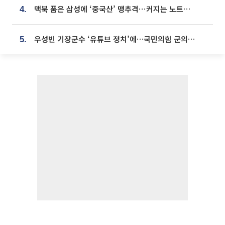
맥북 품은 삼성에 ‘중국산’ 맹추격⋯커지는 노트북 OLED 시장
4.
우성빈 기장군수 ‘유튜브 정치’에…국민의힘 군의원들 집단 반발
5.