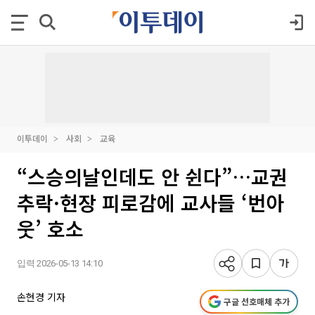
이투데이
사회
교육
“스승의날인데도 안 쉰다”…교권
추락·현장 피로감에 교사들 ‘번아
웃’ 호소
입력 2026-05-13 14:10
손현경 기자
구글 선호매체 추가