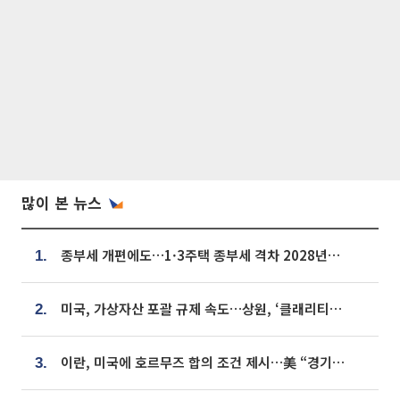
많이 본 뉴스
종부세 개편에도…1·3주택 종부세 격차 2028년부터 확대
1.
미국, 가상자산 포괄 규제 속도…상원, ‘클래리티법’ 9월 절차투표 추진
2.
이란, 미국에 호르무즈 합의 조건 제시…美 “경기 아직 안 끝나” [종합]
3.