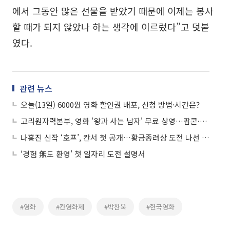
에서 그동안 많은 선물을 받았기 때문에 이제는 봉사
할 때가 되지 않았나 하는 생각에 이르렀다”고 덧붙
였다.
관련 뉴스
오늘(13일) 6000원 영화 할인권 배포, 신청 방법·시간은?
고리원자력본부, 영화 '왕과 사는 남자' 무료 상영…팝콘·음료도 제공
나홍진 신작 ‘호프’, 칸서 첫 공개…황금종려상 도전 나선 韓영화
‘경험 無도 환영’ 첫 일자리 도전 설명서
#영화
#칸영화제
#박찬욱
#한국영화