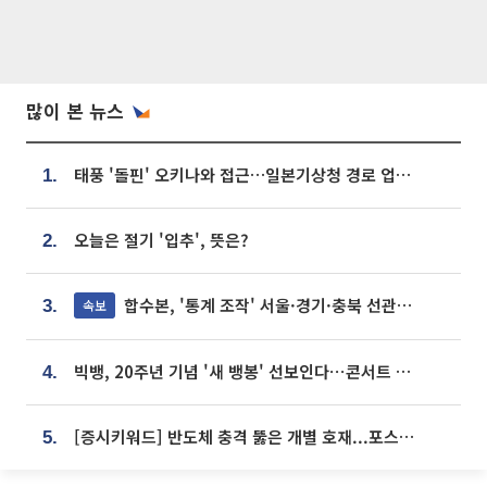
많이 본 뉴스
태풍 '돌핀' 오키나와 접근…일본기상청 경로 업데이트
1.
오늘은 절기 '입추', 뜻은?
2.
합수본, '통계 조작' 서울·경기·충북 선관위 등 추가 압수수색
속보
3.
빅뱅, 20주년 기념 '새 뱅봉' 선보인다⋯콘서트 앞두고 팝업 개최
4.
[증시키워드] 반도체 충격 뚫은 개별 호재...포스코퓨처엠·에코프로·한화솔루션 '눈길'
5.