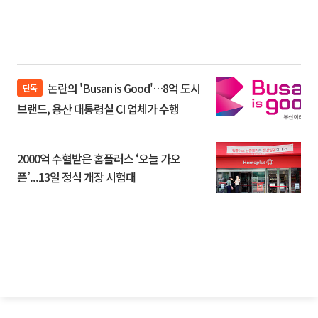
논란의 'Busan is Good'…8억 도시
단독
브랜드, 용산 대통령실 CI 업체가 수행
2000억 수혈받은 홈플러스 ‘오늘 가오
픈’...13일 정식 개장 시험대