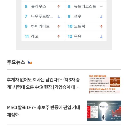
주요뉴스
후계자 없어도 회사는 남긴다?…‘제3자 승
계’ 시험대 오른 中企 현장 [기업승계 대전
환]
MSCI 발표 D-7…후보주 반등에 편입 기대
재점화