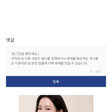
댓글
0 / 300