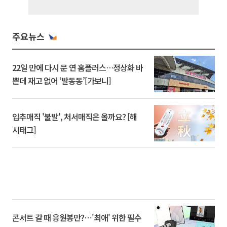
주요뉴스
22일 만에 다시 문 연 홈플러스…정상화 바
쁜데 재고 없어 ‘발동동’[가보니]
입추매직 '불발', 처서매직은 올까요? [해
시태그]
콘서트 갈 때 응원봉만?⋯'최애' 위한 필수