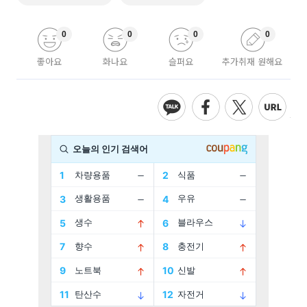
0
0
0
0
좋아요
화나요
슬퍼요
추가취재 원해요