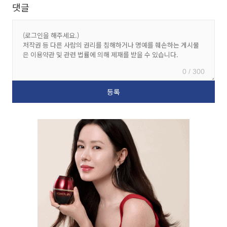
댓글
0 / 300