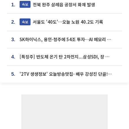
전북 완주 삼례읍 공장서 화재 발생
속보
1.
서울도 '40도'…오늘 노원 40.2도 기록
속보
2.
SK하이닉스, 용인·청주에 54조 투자…AI 메모리 생산기지 키운다
3.
[특징주] 반도체 온기 탄 2차전지...삼성SDI, 장 초반 7% 넘게 껑충
4.
'2TV 생생정보' 오늘방송맛집- 배우 강성진 단골! 쌀국수ㆍ푸팟퐁 커리 맛집 '블○○○'
5.