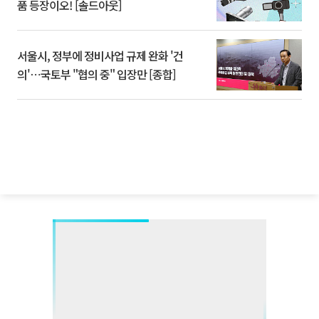
품 등장이오! [솔드아웃]
서울시, 정부에 정비사업 규제 완화 '건
의'⋯국토부 "협의 중" 입장만 [종합]