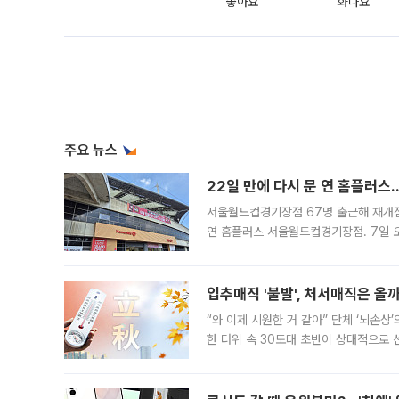
좋아요
화나요
주요 뉴스
22일 만에 다시 문 연 홈플러스
서울월드컵경기장점 67명 출근해 재개점 
연 홈플러스 서울월드컵경기장점. 7일 
우유, 과일 같은 신선식품이 차근차근 자
입추매직 '불발', 처서매직은 올
“와 이제 시원한 거 같아” 단체 ‘뇌손상
한 더위 속 30도대 초반이 상대적으로
지역에 있었습니다. 7월 말에는 서풍과