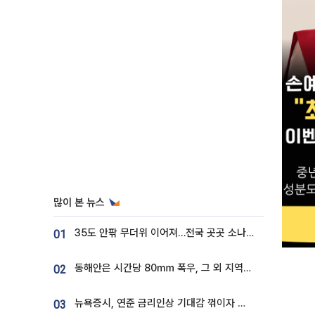
많이 본 뉴스
35도 안팎 무더위 이어져…전국 곳곳 소나기 [오늘 날씨]
01
동해안은 시간당 80㎜ 폭우, 그 외 지역은 폭염…‘극과 극 날씨’
02
뉴욕증시, 연준 금리인상 기대감 꺾이자 상승...S&P500 사상 최고치 [종합]
03