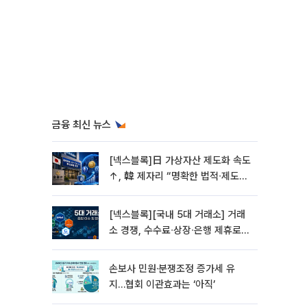
금융 최신 뉴스
[넥스블록]日 가상자산 제도화 속도
↑, 韓 제자리 “명확한 법적∙제도적
기반 마련 시급”
[넥스블록][국내 5대 거래소] 거래
소 경쟁, 수수료∙상장∙은행 제휴로
옮겨 붙었다
손보사 민원·분쟁조정 증가세 유
지…협회 이관효과는 ‘아직’