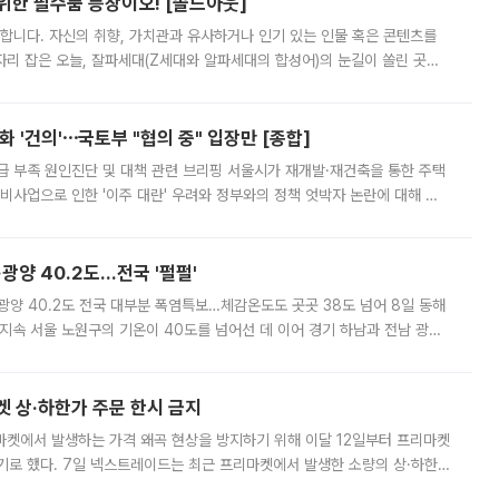
 위한 필수품 등장이오! [솔드아웃]
합니다. 자신의 취향, 가치관과 유사하거나 인기 있는 인물 혹은 콘텐츠를
'가 자리 잡은 오늘, 잘파세대(Z세대와 알파세대의 합성어)의 눈길이 쏠린 곳은
리는 공연장. 응원봉만큼이나 눈에 띄는 게 있습니다. 공연이 시작되기
 '건의'⋯국토부 "협의 중" 입장만 [종합]
급 부족 원인진단 및 대책 관련 브리핑 서울시가 재개발·재건축을 통한 주택
비사업으로 인한 '이주 대란' 우려와 정부와의 정책 엇박자 논란에 대해 정
실장은 2031년까지 31만 가구 착공 목표에 차질이 없다는 입장이나,
·광양 40.2도…전국 '펄펄'
·광양 40.2도 전국 대부분 폭염특보…체감온도도 곳곳 38도 넘어 8일 동해
지속 서울 노원구의 기온이 40도를 넘어선 데 이어 경기 하남과 전남 광양
. 전국 대부분 지역에 폭염특보가 내려진 가운데 곳곳에서 39~40도 안팎
켓 상·하한가 주문 한시 금지
마켓에서 발생하는 가격 왜곡 현상을 방지하기 위해 이달 12일부터 프리마켓
기로 했다. 7일 넥스트레이드는 최근 프리마켓에서 발생한 소량의 상·하한
, 주문 오류로 인한 가격 급등락을 최소화하기 위한 비상 대응방안을 발표