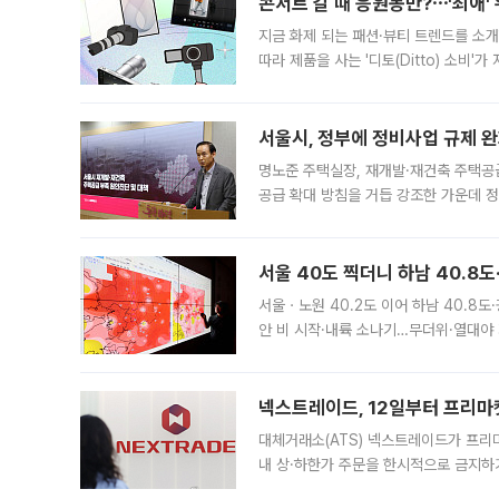
콘서트 갈 때 응원봉만?⋯'최애'
지금 화제 되는 패션·뷰티 트렌드를 소개
따라 제품을 사는 '디토(Ditto) 소비
어디일까요? 아이돌 콘서트 시작을 기다
서울시, 정부에 정비사업 규제 완화
명노준 주택실장, 재개발·재건축 주택공
공급 확대 방침을 거듭 강조한 가운데 정
면 반박하고 나섰다. 명노준 서울시 주택
서울 40도 찍더니 하남 40.8도
서울ㆍ노원 40.2도 이어 하남 40.8도
안 비 시작·내륙 소나기…무더위·열대야 
에서도 40도를 웃도는 기온이 관측됐다
의 극심한
넥스트레이드, 12일부터 프리마
대체거래소(ATS) 넥스트레이드가 프리
내 상·하한가 주문을 한시적으로 금지하
가 체결 사례와 관련해 설명자료를 내고