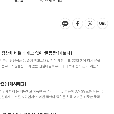
슬퍼요
추가취재 원해요
…정상화 바쁜데 재고 없어 ‘발동동’[가보니]
준비 신선식품 등 순차 입고…13일 정식 개장 목표 22일 만에 다시 문을
오전부터 직원들은 비어 있는 진열대를 채우느라 바쁘게 움직였다. 계란과
리를 잡기 시작했지만, 매장 곳곳엔 여전히 텅 빈 매대가 먼저 눈에 들어왔
까요? [해시태그]
’의 단계까지 온 지독하고 지독한 폭염입니다. 낮 기온이 37~39도를 찍는 극
 선선하게 느껴질 지경인데요. 이번 폭염의 중심은 처음 영남을 비롯한 동쪽
 북서풍이 산맥을 넘어 영남 쪽으로 내려오면서 뜨겁고 건조해졌는데요.