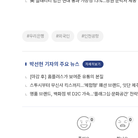
美 클래리티 법안 연내 통과 가능성 13%…상원 문턱서 제동
#우리은행
#외국인
#인천공항
박선현 기자의 주요 뉴스
자세히보기
[마감 후] 홈플러스가 보여준 유통의 본질
스투시부터 무신사 킥스까지…‘체험형’ 패션 브랜드, 잇단 제
명품 브랜드, 백화점 밖 D2C 가속…‘플래그십·문화공간’ 전략
0
0