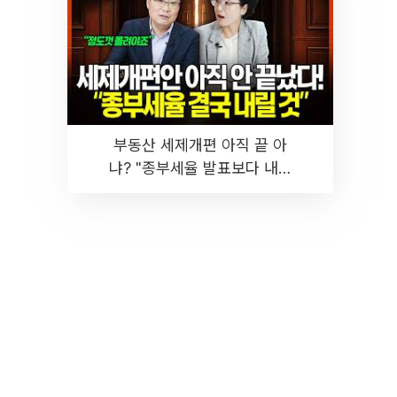
부동산 세제개편 아직 끝 아
냐? "종부세율 발표보다 내릴
것" 장기거주·양도세 전망 I 집
땅지성 I 김인만, 진미윤