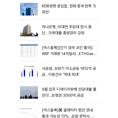
KDB생명 본입찰, 한화·흥국·한투 '3
파전'
하나은행, 비대면 주담대 한시 중
단…가계대출 총량관리 강화
[넥스블록][인기 검색 코인 톱15]
XRP 거래량 14억달러…ETHGas
급등·Bless 급락…고변동 알트 부각
서금원, 상반기 미소금융 1612억 공
급…이용건수 ‘역대 최대’
9월 입주 디에이치방배 잔금대출 풀
린다…은행권 3000억 공급
[넥스블록]美 클래리티 법안 연내
통과 가능성 13%…상원 문턱서 제