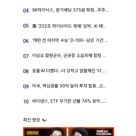
SK하이닉스, 분기배당 375원 확정…주주환원책 9월로 앞당겨 발표
04
05
美 ‘232조 하이브리드 제재’ 임박…K-태양광, 불확실성 털고 날개 다나
'개편 전 마지막 수능' D-100⋯남은 기간 성적 올릴 전략은
06
이남오 함평군수, 군공항 소음피해 함평 보상 요구
07
효율·AI 더했다…더 강하고 알뜰해진 ‘더 뉴 그랜저 하이브리드’ [ET의 모빌리티]
08
미국, 핵심광물 30억 달러 투자 발표...고려아연 대미투자 언급
09
바이낸스, ETF 무기한 선물 74% 장악…한국 레버리지 ETF 거래 급증 [e가상자산]
10
최신 영상