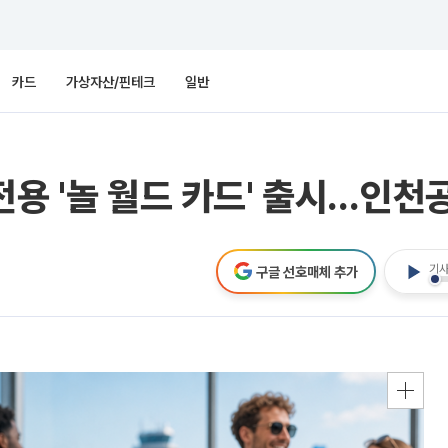
카드
가상자산/핀테크
일반
전용 '놀 월드 카드' 출시…인천
기사
구글 선호매체 추가