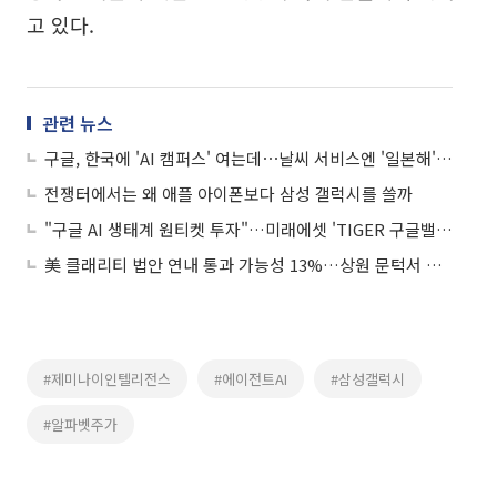
고 있다.
관련 뉴스
구글, 한국에 'AI 캠퍼스' 여는데⋯날씨 서비스엔 '일본해' 우선 표기
전쟁터에서는 왜 애플 아이폰보다 삼성 갤럭시를 쓸까
"구글 AI 생태계 원티켓 투자"…미래에셋 'TIGER 구글밸류체인 ETF' 신규 상장
美 클래리티 법안 연내 통과 가능성 13%…상원 문턱서 제동
#제미나이인텔리전스
#에이전트AI
#삼성갤럭시
#알파벳주가