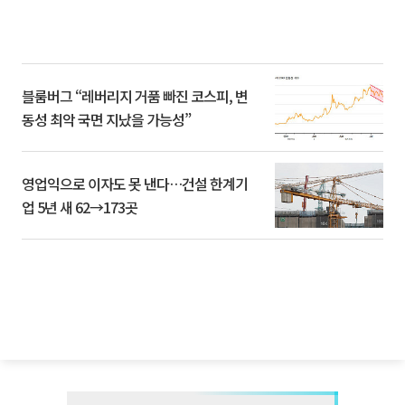
블룸버그 “레버리지 거품 빠진 코스피, 변
동성 최악 국면 지났을 가능성”
영업익으로 이자도 못 낸다…건설 한계기
업 5년 새 62→173곳