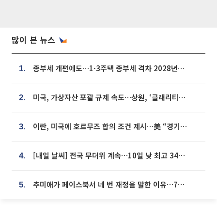
많이 본 뉴스
종부세 개편에도…1·3주택 종부세 격차 2028년부터 확대
1.
미국, 가상자산 포괄 규제 속도…상원, ‘클래리티법’ 9월 절차투표 추진
2.
이란, 미국에 호르무즈 합의 조건 제시…美 “경기 아직 안 끝나” [종합]
3.
[내일 날씨] 전국 무더위 계속…10일 낮 최고 34도 육박
4.
추미애가 페이스북서 네 번 재정을 말한 이유…7700억 추경 열쇠는 도의회에
5.