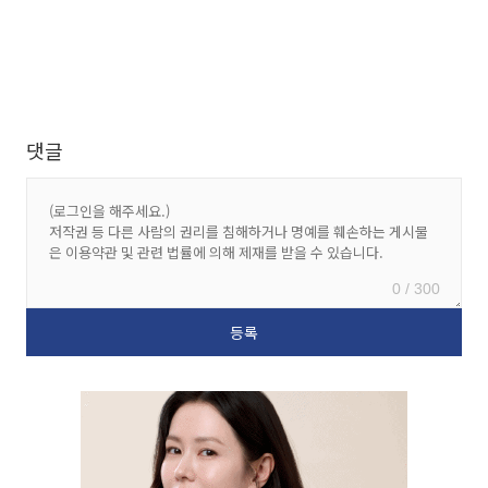
댓글
0 / 300