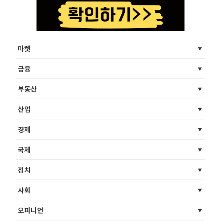
마켓
금융
부동산
산업
경제
국제
정치
사회
오피니언