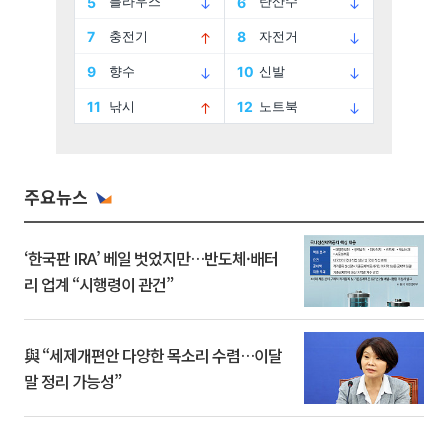
주요뉴스
‘한국판 IRA’ 베일 벗었지만…반도체·배터
리 업계 “시행령이 관건”
與 “세제개편안 다양한 목소리 수렴…이달
말 정리 가능성”