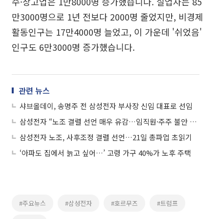
수·창고업은 1만8000명 증가했습니다. 실업자는 85
만3000명으로 1년 전보다 2000명 줄었지만, 비경제
활동인구는 17만4000명 늘었고, 이 가운데 '쉬었음'
인구도 6만3000명 증가했습니다.
관련 뉴스
샤브올데이, 송명주 전 삼성전자 부사장 신임 대표로 선임
삼성전자 “노조 결렬 선언 매우 유감…임직원·주주 불안 커져”
삼성전자 노조, 사후조정 결렬 선언…21일 총파업 초읽기
‘아파도 집에서 늙고 싶어…’ 고령 가구 40%가 노후 주택
#주요뉴스
#삼성전자
#호르무즈
#트럼프