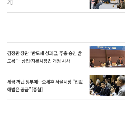
커]
김정관 장관 “반도체 성과급, 주총 승인 받
도록”…상법·자본시장법 개정 시사
세금 꺼낸 정부에…오세훈 서울시장 “집값
해법은 공급” [종합]