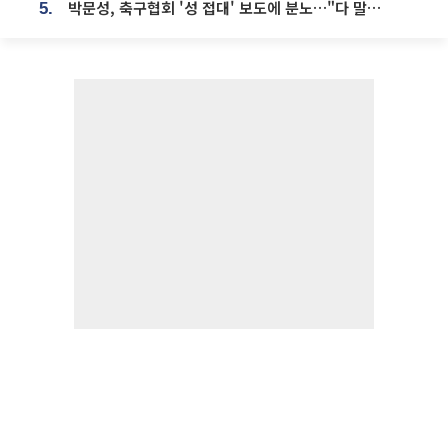
박문성, 축구협회 '성 접대' 보도에 분노…"다 말아먹으려고 작정했나"
5.