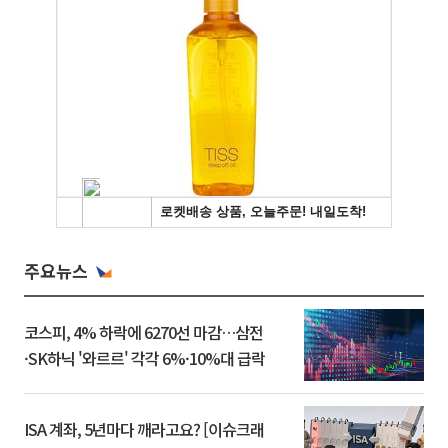
주요뉴스
코스피, 4% 하락에 6270선 마감…삼전
·SK하닉 '와르르' 각각 6%·10%대 급락
ISA 계좌, 5년마다 깨라고요? [이슈크래