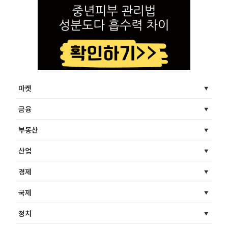
마켓
금융
부동산
산업
경제
국제
정치