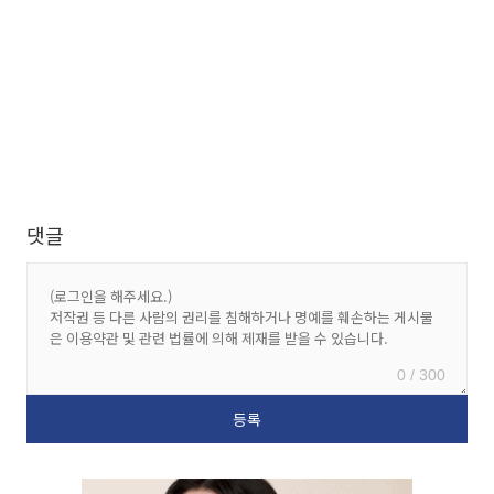
댓글
0 / 300