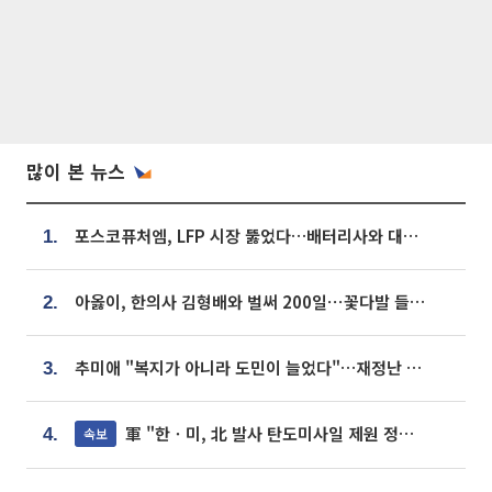
많이 본 뉴스
포스코퓨처엠, LFP 시장 뚫었다…배터리사와 대규모 장기 공급 합의
1.
아옳이, 한의사 김형배와 벌써 200일⋯꽃다발 들고 "프러포즈 아냐"
2.
추미애 "복지가 아니라 도민이 늘었다"…재정난 책임론 정면돌파
3.
軍 "한ㆍ미, 北 발사 탄도미사일 제원 정밀분석 중"
속보
4.