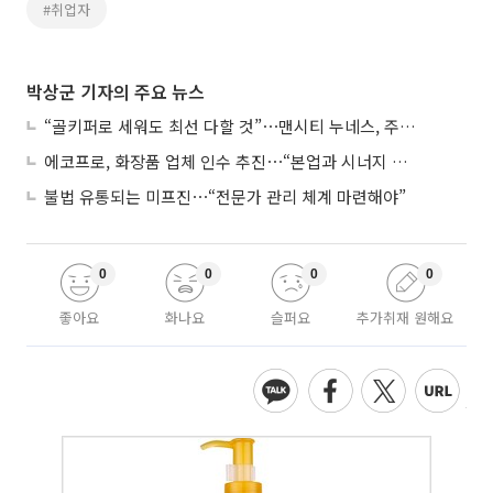
#취업자
박상군 기자의 주요 뉴스
“골키퍼로 세워도 최선 다할 것”⋯맨시티 누네스, 주전 경쟁 각오
에코프로, 화장품 업체 인수 추진⋯“본업과 시너지 부족”
불법 유통되는 미프진⋯“전문가 관리 체계 마련해야”
0
0
0
0
좋아요
화나요
슬퍼요
추가취재 원해요