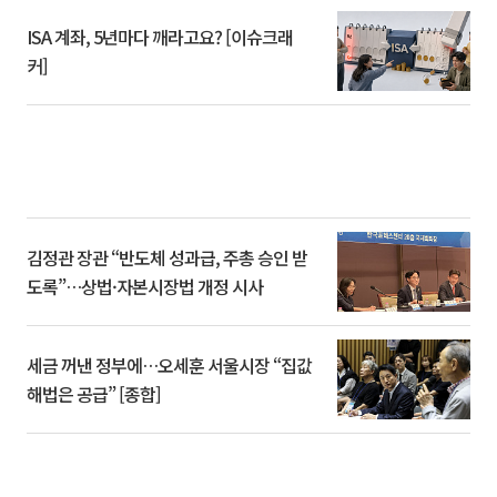
ISA 계좌, 5년마다 깨라고요? [이슈크래
커]
김정관 장관 “반도체 성과급, 주총 승인 받
도록”…상법·자본시장법 개정 시사
세금 꺼낸 정부에…오세훈 서울시장 “집값
해법은 공급” [종합]