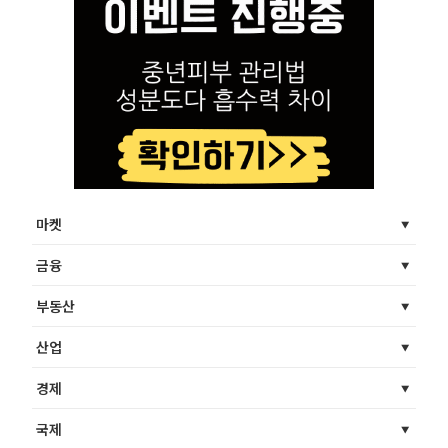
마켓
금융
부동산
산업
경제
국제