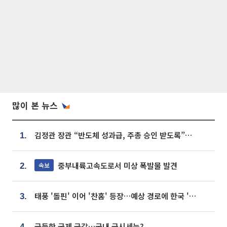
많이 본 뉴스
김정관 장관 “반도체 성과급, 주총 승인 받도록”…상법·자본시장법 개정 시사
1.
중부내륙고속도로서 미상 폭발물 발견
속보
2.
태풍 '돌핀' 이어 '찬홈' 등장…예상 경로에 한국 '한숨'
3.
급등한 국제 금값…국내 금시세는?
4.