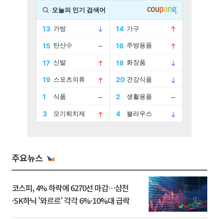
주요뉴스
코스피, 4% 하락에 6270선 마감…삼전
·SK하닉 '와르르' 각각 6%·10%대 급락