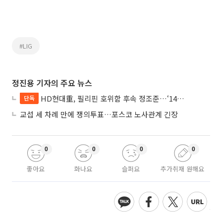
#LIG
정진용 기자의 주요 뉴스
HD현대重, 필리핀 호위함 후속 정조준…‘14척+α’ 싹쓸이 노린다
단독
교섭 세 차례 만에 쟁의투표…포스코 노사관계 긴장
0
0
0
0
좋아요
화나요
슬퍼요
추가취재 원해요