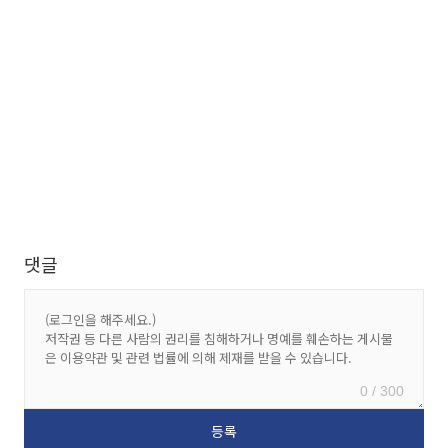
댓글
0 / 300