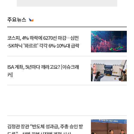
주요뉴스
코스피, 4% 하락에 6270선 마감…삼전
·SK하닉 '와르르' 각각 6%·10%대 급락
ISA 계좌, 5년마다 깨라고요? [이슈크래
커]
김정관 장관 “반도체 성과급, 주총 승인 받