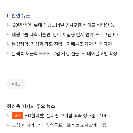
관련 뉴스
‘20년 악연’ 롯데·태광...14일 임시주총서 대표 해임안 놓고 충돌
태광그룹 세화미술관, 감각 체험형 전시 연계 프로그램 6월까지 운영
동성제약, 정상화 궤도 진입…지배구조 개편·사업 재편 본격화
블랙록 토큰화 MMF, 유럽 시장 진출∙∙∙스테이블코인 확장
#태광
정진용 기자의 주요 뉴스
HD현대重, 필리핀 호위함 후속 정조준…‘14척+α’ 싹쓸이 노린다
단독
교섭 세 차례 만에 쟁의투표…포스코 노사관계 긴장