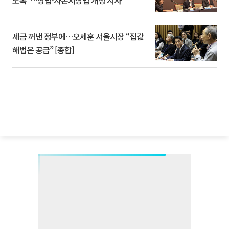
도록”…상법·자본시장법 개정 시사
세금 꺼낸 정부에…오세훈 서울시장 “집값
해법은 공급” [종합]