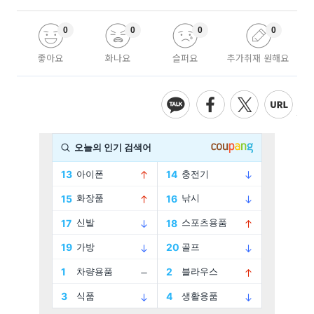
0
0
0
0
좋아요
화나요
슬퍼요
추가취재 원해요