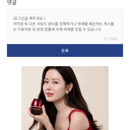
댓글
0 / 300