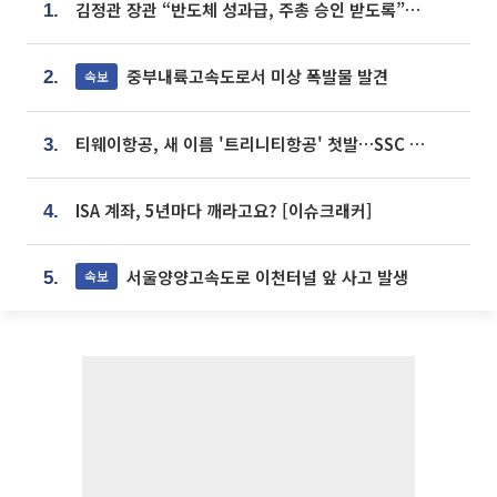
김정관 장관 “반도체 성과급, 주총 승인 받도록”…상법·자본시장법 개정 시사
1.
중부내륙고속도로서 미상 폭발물 발견
속보
2.
티웨이항공, 새 이름 '트리니티항공' 첫발…SSC 전략 본격화
3.
ISA 계좌, 5년마다 깨라고요? [이슈크래커]
4.
서울양양고속도로 이천터널 앞 사고 발생
속보
5.