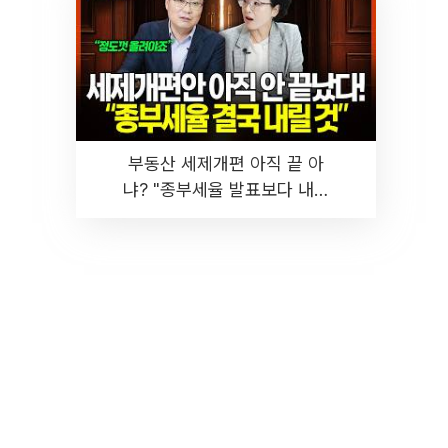
부동산 세제개편 아직 끝 아
냐? "종부세율 발표보다 내릴
것" 장기거주·양도세 전망 I 집
땅지성 I 김인만, 진미윤