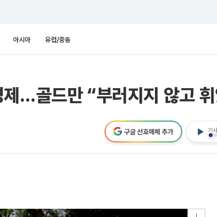
아시아
유럽/중동
경제…골드만 “부러지지 않고 휘
기사
구글 선호매체 추가