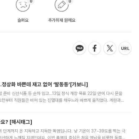
0
0
슬퍼요
추가취재 원해요
…정상화 바쁜데 재고 없어 ‘발동동’[가보니]
준비 신선식품 등 순차 입고…13일 정식 개장 목표 22일 만에 다시 문을
오전부터 직원들은 비어 있는 진열대를 채우느라 바쁘게 움직였다. 계란과
리를 잡기 시작했지만, 매장 곳곳엔 여전히 텅 빈 매대가 먼저 눈에 들어왔
까요? [해시태그]
’의 단계까지 온 지독하고 지독한 폭염입니다. 낮 기온이 37~39도를 찍는 극
 선선하게 느껴질 지경인데요. 이번 폭염의 중심은 처음 영남을 비롯한 동쪽