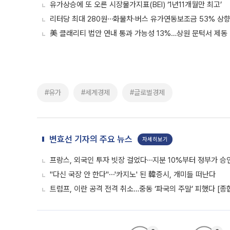
유가상승에 또 오른 시장물가지표(BEI) ‘1년11개월만 최고’
리터당 최대 280원⋯화물차·버스 유가연동보조금 53% 상
美 클래리티 법안 연내 통과 가능성 13%…상원 문턱서 제동
#유가
#세계경제
#글로벌경제
변효선 기자의 주요 뉴스
자세히보기
프랑스, 외국인 투자 빗장 걸었다⋯지분 10%부터 정부가 승
"다신 국장 안 한다"⋯'카지노' 된 韓증시, 개미들 떠난다
트럼프, 이란 공격 전격 취소…중동 ‘파국의 주말’ 피했다 [종