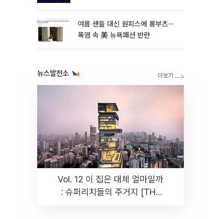
여름 샌들 대신 원피스에 롱부츠⋯
폭염 속 美 뉴욕패션 반란
뉴스발전소
Vol. 12 이 집은 대체 얼마일까
: 슈퍼리치들의 주거지 [THE
RARE]