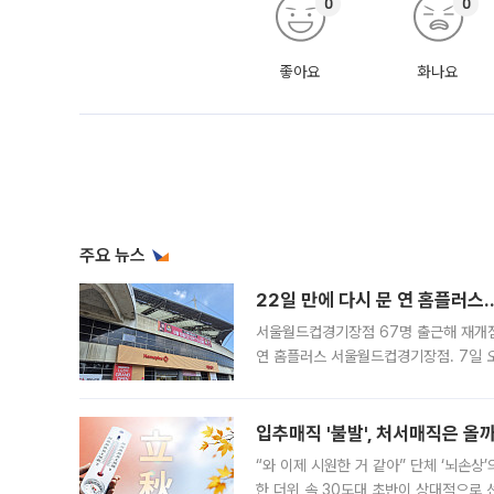
0
0
좋아요
화나요
주요 뉴스
22일 만에 다시 문 연 홈플러스
서울월드컵경기장점 67명 출근해 재개점 
연 홈플러스 서울월드컵경기장점. 7일 
우유, 과일 같은 신선식품이 차근차근 자
입추매직 '불발', 처서매직은 올
“와 이제 시원한 거 같아” 단체 ‘뇌손상
한 더위 속 30도대 초반이 상대적으로