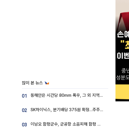
많이 본 뉴스
동해안은 시간당 80㎜ 폭우, 그 외 지역은 폭염…‘극과 극 날씨’
01
SK하이닉스, 분기배당 375원 확정…주주환원책 9월로 앞당겨 발표
02
이남오 함평군수, 군공항 소음피해 함평 보상 요구
03