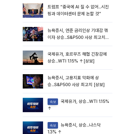
트럼프 “중국에 AI 질 수 없어...시진
핑과 데이터센터 문제 논할 것”
뉴욕증시, 연준 금리인상 기대감 꺾
이자 상승...S&P500 사상 최고치
[종합]
국제유가, 호르무즈 해협 긴장감에
상승...WTI 1.15% ↑[상보]
뉴욕증시, 고용지표 악화에 상
승...S&P500 사상 최고치 [상보]
국제유가, 상승...WTI 1.15%
속보
↑
뉴욕증시, 상승...나스닥
속보
1.3% ↑