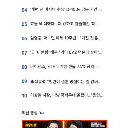
'개편 전 마지막 수능' D-100⋯남은 기간 성적 올릴 전략은
04
효율·AI 더했다…더 강하고 알뜰해진 ‘더 뉴 그랜저 하이브리드’ [ET의 모빌리티]
05
임영웅, 어느덧 데뷔 10주년⋯"가진 것 없던 시절, 내 앞엔 20명의 팬뿐"
06
'굿 윌 헌팅' 배우 "기아 EV2 덕분에 살아"…교통사고 후 안전성 극찬
07
바이낸스, ETF 무기한 선물 74% 장악…한국 레버리지 ETF 거래 급증 [e가상자산]
08
09
李대통령 “청년이 결혼 망설이는 일 없어야...제도상 불이익 조사”
이상일 시장, 다낭 국제무대 올랐다…"용인, 세계 최대 반도체 도시 된다"
10
최신 영상