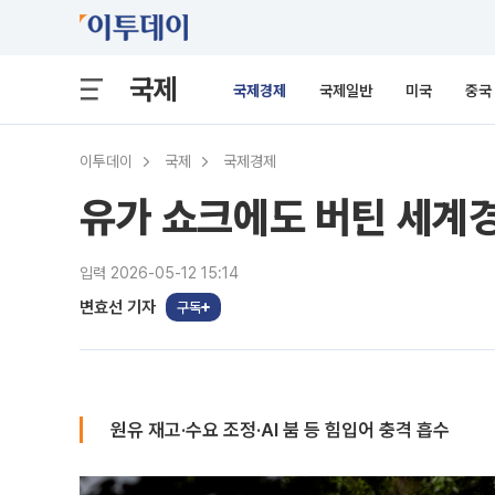
국제
국제경제
국제일반
미국
중국
이투데이
국제
국제경제
유가 쇼크에도 버틴 세계
입력 2026-05-12 15:14
변효선 기자
구독
원유 재고·수요 조정·AI 붐 등 힘입어 충격 흡수