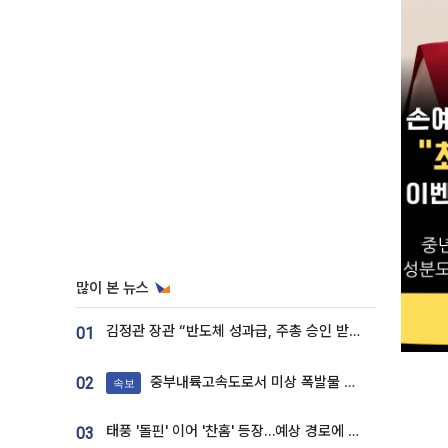
많이 본 뉴스
김정관 장관 “반도체 성과급, 주총 승인 받도록”…상법·자본시장법 개정 시사
01
중부내륙고속도로서 미상 폭발물 발견
02
속보
태풍 '돌핀' 이어 '찬홈' 등장…예상 경로에 한국 '한숨'
03