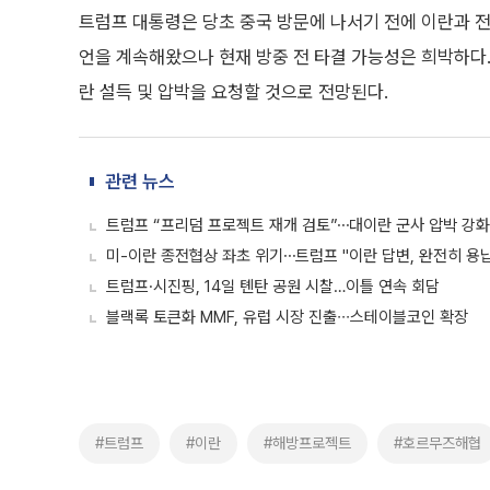
트럼프 대통령은 당초 중국 방문에 나서기 전에 이란과 
언을 계속해왔으나 현재 방중 전 타결 가능성은 희박하다.
란 설득 및 압박을 요청할 것으로 전망된다.
관련 뉴스
트럼프 “프리덤 프로젝트 재개 검토”⋯대이란 군사 압박 강화
미-이란 종전협상 좌초 위기⋯트럼프 "이란 답변, 완전히 용납
트럼프·시진핑, 14일 톈탄 공원 시찰…이틀 연속 회담
블랙록 토큰화 MMF, 유럽 시장 진출∙∙∙스테이블코인 확장
#트럼프
#이란
#해방프로젝트
#호르무즈해협