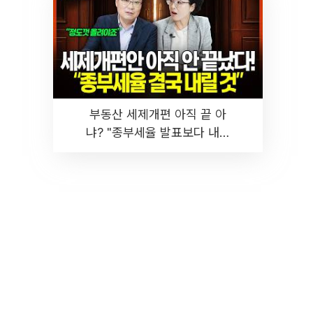
부동산 세제개편 아직 끝 아
냐? "종부세율 발표보다 내릴
것" 장기거주·양도세 전망 I 집
땅지성 I 김인만, 진미윤