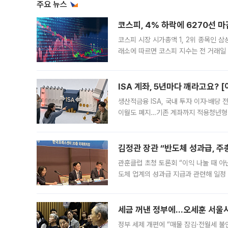
주요 뉴스
코스피, 4% 하락에 6270선 마
코스피 시장 시가총액 1, 2위 종목인 
래소에 따르면 코스피 지수는 전 거래일 대
1.81% 내린 6478.75에 출발한 코
다. 이날 오전
ISA 계좌, 5년마다 깨라고요? 
생산적금융 ISA, 국내 투자 이자·배당
이월도 폐지…기존 계좌까지 적용청년형 
는 5년마다 계좌를 해지하라는 건가요?”
편을
김정관 장관 “반도체 성과급, 
관훈클럽 초청 토론회 “이익 나눌 때 아
도체 업계의 성과급 지급과 관련해 일정
최근 상법·자본시장법 개정으로 기업 지
세금 꺼낸 정부에…오세훈 서울시장
정부 세제 개편에 “매물 잠김·전월세 불