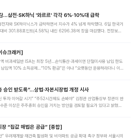
감…삼전·SK하닉 '와르르' 각각 6%·10%대 급락
삼성전자와 SK하이닉스가 급락하면서 지수가 4% 넘게 하락했다. 6일 한국거
비 301.88포인트(4.58%) 내린 6296.38에 장을 마감했다. 전장보다
스피는 장중 한때 6550.94까지 오르기도 했으나 6238.32까지 밀리기도 했
[이슈크래커]
 전액 비과세일반 ISA는 최장 5년…손익통산·과세이연 단절미사용 납입 한도
납입액 10% 소득공제…“10% 환급”은 아냐 “오랫동안 운용하라더니 이제
 ‘만능 절세 통장’으로 불리는 개인종합자산관리계좌(ISA)가 두 갈래로 개
주총 승인 받도록”…상법·자본시장법 개정 시사
닌 투자 이어갈 시기” “주52시간제도 손봐야” 김정관 산업통상부 장관이 반
 수준 이상은 주주총회 승인을 거치는 방안을 검토할 필요가 있다고 밝혔다.
배구조와 주주권 강화 논의가 이어지는 가운데, 핵심 연구인력에 대한
 “집값 해법은 공급” [종합]
안” 우려재개발·재건축 활성화 및 비아파트 공급 확대 촉구 정부와 서울시의