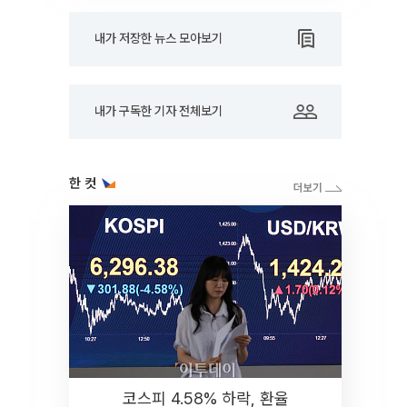
내가 저장한 뉴스 모아보기
내가 구독한 기자 전체보기
한 컷
코스피 4.58% 하락, 환율