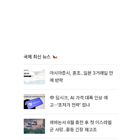
국제 최신 뉴스
아시아증시, 혼조...일본 3거래일 만
에 반락
中 딥시크, AI 가격 대폭 인상 예
고⋯‘초저가 전략’ 접나
레바논서 6월 휴전 후 첫 이스라엘
군 사망...중동 긴장 재고조