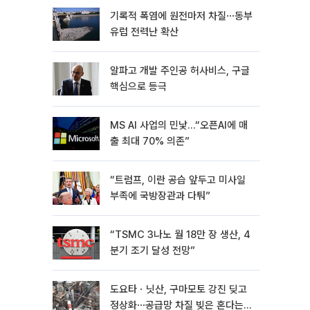
기록적 폭염에 원전마저 차질⋯동부
유럽 전력난 확산
알파고 개발 주인공 허사비스, 구글
핵심으로 등극
MS AI 사업의 민낯…“오픈AI에 매
출 최대 70% 의존”
“트럼프, 이란 공습 앞두고 미사일
부족에 국방장관과 다퉈”
“TSMC 3나노 월 18만 장 생산, 4
분기 조기 달성 전망”
도요타ㆍ닛산, 구마모토 강진 딪고
정상화⋯공급망 차질 빚은 혼다는