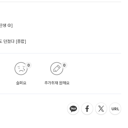
탄생 ②]
 던졌다 [종합]
0
0
슬퍼요
추가취재 원해요