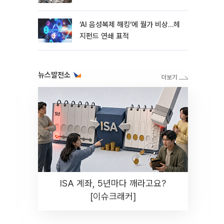
지연
‘AI 음성복제 해킹‘에 월가 비상…헤
지펀드 연쇄 표적
뉴스발전소
ISA 계좌, 5년마다 깨라고요?
[이슈크래커]