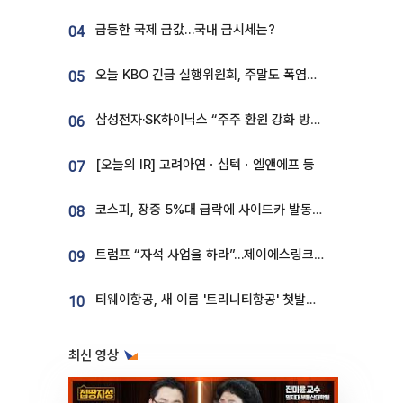
급등한 국제 금값…국내 금시세는?
04
오늘 KBO 긴급 실행위원회, 주말도 폭염취소 될까
05
삼성전자·SK하이닉스 “주주 환원 강화 방안 마련”
06
[오늘의 IR] 고려아연ㆍ심텍ㆍ엘앤에프 등
07
코스피, 장중 5%대 급락에 사이드카 발동…삼성·SK 동반 폭락
08
트럼프 “자석 사업을 하라”…제이에스링크, 비중국 영구자석 공급망 구축 속도
09
티웨이항공, 새 이름 '트리니티항공' 첫발…SSC 전략 본격화
10
최신 영상