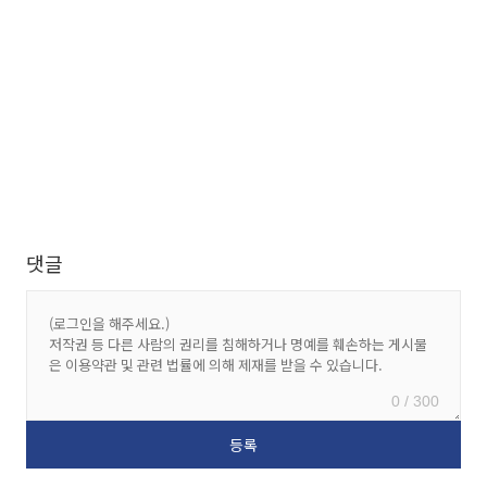
댓글
0 / 300