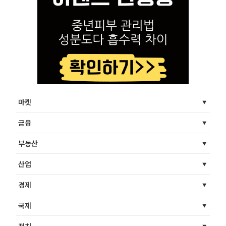
마켓
금융
부동산
산업
경제
국제