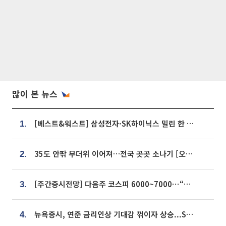
많이 본 뉴스
[베스트&워스트] 삼성전자·SK하이닉스 밀린 한 주…상상인증권은 85% 급등
1.
35도 안팎 무더위 이어져…전국 곳곳 소나기 [오늘 날씨]
2.
[주간증시전망] 다음주 코스피 6000~7000⋯“外人 수급은 정책이 변수”
3.
뉴욕증시, 연준 금리인상 기대감 꺾이자 상승...S&P500 사상 최고치 [종합]
4.