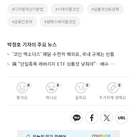
#디지털자산기본법
#스테이블코인
#실물자산토큰화
#금융인프라
#원화스테이블코인
박정호 기자의 주요 뉴스
'코인 엑소더스' 매달 수천억 해외로, 국내 규제는 빈틈
與 "단일종목 레버리지 ETF 상품성 낮춰야"…배수 조정안도 거론
0
0
0
0
좋아요
화나요
슬퍼요
추가취재 원해요