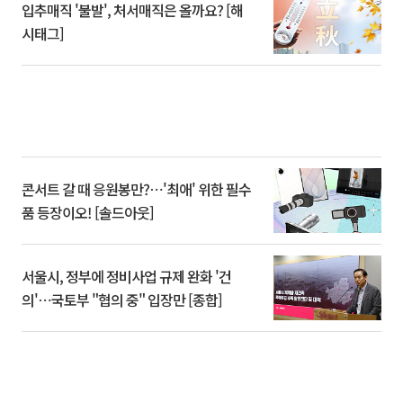
입추매직 '불발', 처서매직은 올까요? [해
시태그]
콘서트 갈 때 응원봉만?⋯'최애' 위한 필수
품 등장이오! [솔드아웃]
서울시, 정부에 정비사업 규제 완화 '건
의'⋯국토부 "협의 중" 입장만 [종합]