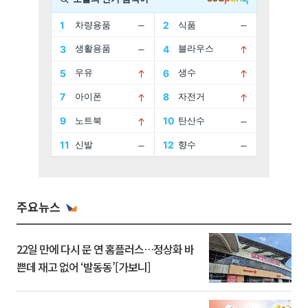
주요뉴스
22일 만에 다시 문 연 홈플러스…정상화 바
쁜데 재고 없어 ‘발동동’[가보니]