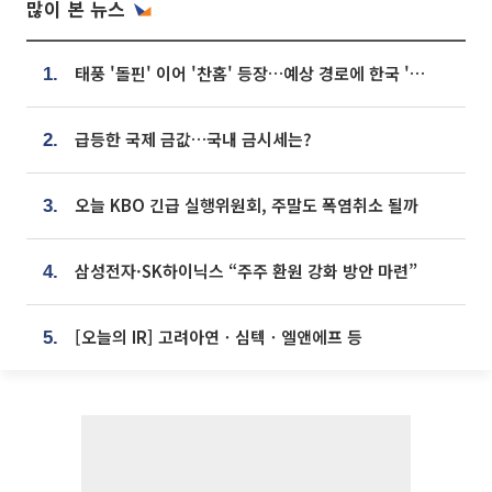
많이 본 뉴스
태풍 '돌핀' 이어 '찬홈' 등장…예상 경로에 한국 '한숨'
1.
급등한 국제 금값…국내 금시세는?
2.
오늘 KBO 긴급 실행위원회, 주말도 폭염취소 될까
3.
삼성전자·SK하이닉스 “주주 환원 강화 방안 마련”
4.
[오늘의 IR] 고려아연ㆍ심텍ㆍ엘앤에프 등
5.