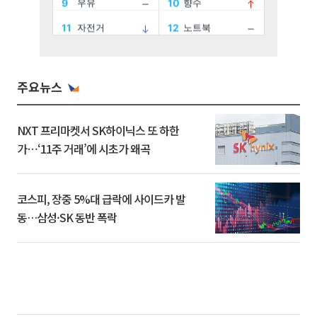
주요뉴스
NXT 프리마켓서 SK하이닉스 또 하한
가⋯‘11주 거래’에 시초가 왜곡
코스피, 장중 5%대 급락에 사이드카 발
동…삼성·SK 동반 폭락