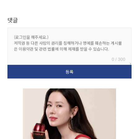
댓글
0 / 300