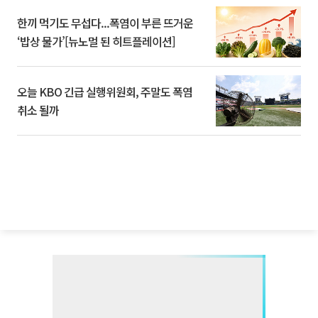
한끼 먹기도 무섭다...폭염이 부른 뜨거운
‘밥상 물가’[뉴노멀 된 히트플레이션]
오늘 KBO 긴급 실행위원회, 주말도 폭염
취소 될까