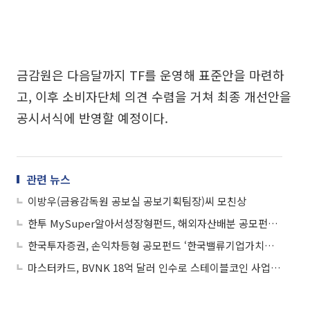
금감원은 다음달까지 TF를 운영해 표준안을 마련하
고, 이후 소비자단체 의견 수렴을 거쳐 최종 개선안을
공시서식에 반영할 예정이다.
관련 뉴스
이방우(금융감독원 공보실 공보기획팀장)씨 모친상
한투 MySuper알아서성장형펀드, 해외자산배분 공모펀드 2·3년 수익률 1위
한국투자증권, 손익차등형 공모펀드 ‘한국밸류기업가치포커스3’ 1066억 설정
마스터카드, BVNK 18억 달러 인수로 스테이블코인 사업 본격 확장