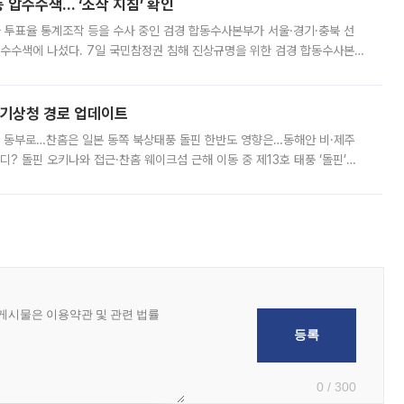
 압수수색… ‘조작 지침’ 확인
와 투표율 통계조작 등을 수사 중인 검경 합동수사본부가 서울·경기·충북 선
 압수수색에 나섰다. 7일 국민참정권 침해 진상규명을 위한 검경 합동수사본
추가 증거 확보를 위해 중앙선관위, 서울시·경기도·충청북도 선관위, 김포시
본기상청 경로 업데이트
국 동부로…찬홈은 일본 동쪽 북상태풍 돌핀 한반도 영향은…동해안 비·제주
디? 돌핀 오키나와 접근·찬홈 웨이크섬 근해 이동 중 제13호 태풍 ‘돌핀’이
 아마미 지방에 접근하고 있다. 돌핀은 오키나와 부근을 지난 뒤 동중국해
0 / 300