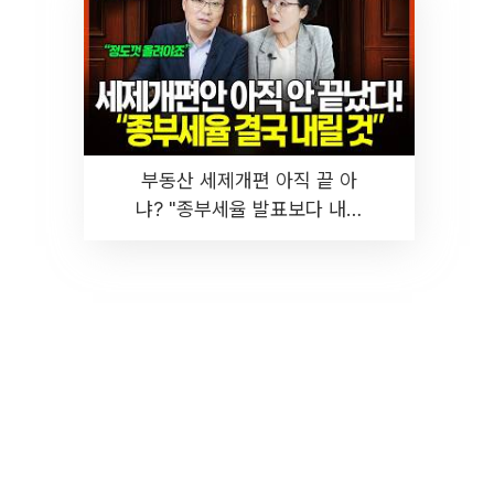
부동산 세제개편 아직 끝 아
냐? "종부세율 발표보다 내릴
것" 장기거주·양도세 전망 I 집
땅지성 I 김인만, 진미윤