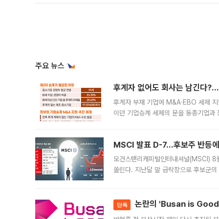
주요 뉴스
후계자 없어도 회사는 남긴다?…‘
후계자 부재 기업에 M&A·EBO 세제 
이던 기업승계 세제의 문을 동종기업과 
대신 M&A나 임직원 인수(EBO)를 통
늘
MSCI 발표 D-7…후보주 반등
모건스탠리캐피털인터내셔널(MSCI) 8
쏠린다. 지난달 말 급락장으로 후보군의
가능성과 지수 추종 자금 유입 기대가 
논란의 'Busan is Go
단독