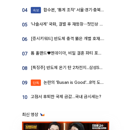
합수본, '통계 조작' 서울·경기·충북 선관위 등 추가 압수수색
04
속보
‘나솔사계’ 국화, 결별 후 재등장⋯첫인상 투표 휩쓸고 ‘인기녀’ 등극
05
[증시키워드] 반도체 충격 뚫은 개별 호재...포스코퓨처엠·에코프로·한화솔루션 '눈길'
06
톰 홀랜드♥젠데이아, 비밀 결혼 파티 포착⋯호텔 대관비만 9억
07
[특징주] 반도체 온기 탄 2차전지...삼성SDI, 장 초반 7% 넘게 껑충
08
논란의 'Busan is Good'…8억 도시브랜드, 용산 대통령실 CI 업체가 수행
09
단독
고점서 후퇴한 국제 금값…국내 금시세는?
10
최신 영상