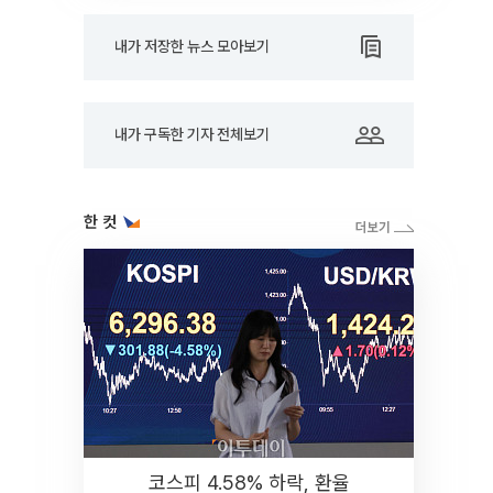
내가 저장한 뉴스 모아보기
내가 구독한 기자 전체보기
한 컷
코스피 4.58% 하락, 환율