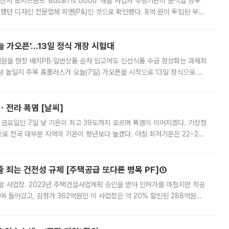
시 도시브랜드 ‘Busan is Good’ 개발 사업의 수행기관이 윤석열 정부
여했던 디자인 전문업체 피앤(P&)인 것으로 확인됐다. 8억 원이 투입된 부산
 부족과 디자인 정체성 논란에 휩싸였던 만큼, 사업 선정 과정과 결과물에
 가오픈’...13일 정식 개장 시험대
.직원들 현장 배치PB·일반상품 순차 입고에도 신선식품 수급 정상화는 과제최
 높일지 주목 홈플러스가 오늘(7일) 가오픈을 시작으로 13일 정식으로 재
직원들이 현장 배치되고, PB 상품과 함께 일반 상품 납품도 순차적으로 진행
ㆍ전라 폭염 [날씨]
 금요일인 7일 낮 기온이 최고 39도까지 오르며 폭염이 이어지겠다. 기상청
로 전국 대부분 지역의 기온이 평년보다 높겠다. 아침 최저기온은 22~27
 대부분 지역에 폭염특보가 발효된 가운데 최고체감온도는 35도 안팎까지 올라
줄 죄는 건전성 규제 [주택공급 또다른 병목 PF]①
발 사업장. 2023년 주택건설사업계획 승인을 받아 인허가를 마쳤지만 착공
에 들어갔고, 감정가 362억원인 이 사업장은 약 20% 할인된 288억원에
 현재는 4차 공매를 위한 조건 협의가 진행 중이다. 수도권의 주요 주거 배