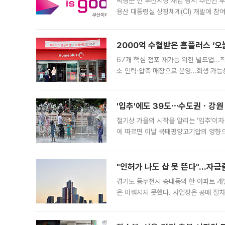
박형준 전 부산시장 재임 당시 추진된 부산
용산 대통령실 상징체계(CI) 개발에 참
도시브랜드 사업이 공개 이후 시민 공감
2000억 수혈받은 홈플러스 ‘오늘
67개 핵심 점포 재가동 위한 빌드업..
소 인력·압축 매장으로 운영…회생 가능성
영업을 시작한다. 핵심 점포 67개에는 
'입추'에도 39도⋯수도권ㆍ강원
절기상 가을의 시작을 알리는 ‘입추’이자
에 따르면 이날 북태평양고기압의 영향으
도, 낮 최고기온은 31~39도로, 전국
"인허가 나도 삽 못 뜬다"…자금
경기도 동두천시 송내동의 한 아파트 개
은 이뤄지지 못했다. 사업장은 공매 절차
3차 공매까지 진행됐으나 모두 유찰됐다.
후