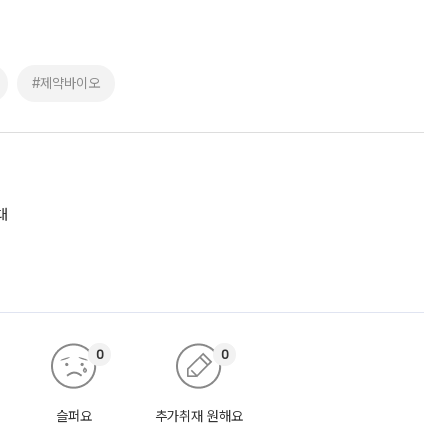
#제약바이오
대
0
0
슬퍼요
추가취재 원해요