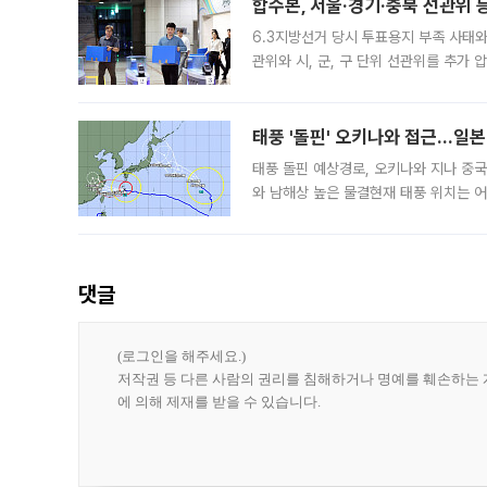
합수본, 서울·경기·충북 선관위 등
6.3지방선거 당시 투표용지 부족 사태
관위와 시, 군, 구 단위 선관위를 추가
부(김태훈 서울중앙지검 3차장검사)는 
태풍 '돌핀' 오키나와 접근…일
태풍 돌핀 예상경로, 오키나와 지나 중
와 남해상 높은 물결현재 태풍 위치는 어
강한 세력을 유지한 채 일본 오키나와와
댓글