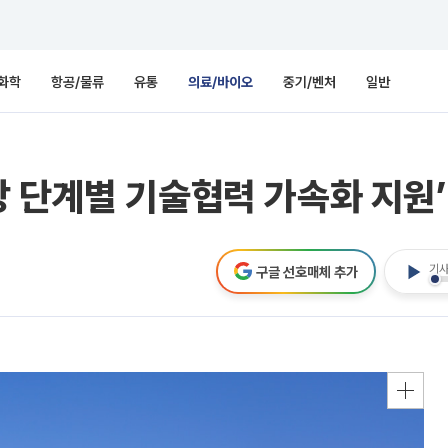
화학
항공/물류
유통
의료/바이오
중기/벤처
일반
 단계별 기술협력 가속화 지원’
기사
구글 선호매체 추가