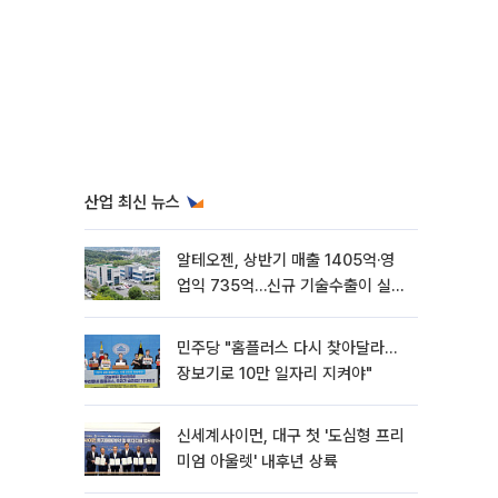
산업 최신 뉴스
알테오젠, 상반기 매출 1405억·영
업익 735억…신규 기술수출이 실적
견인
민주당 "홈플러스 다시 찾아달라…
장보기로 10만 일자리 지켜야"
신세계사이먼, 대구 첫 '도심형 프리
미엄 아울렛' 내후년 상륙