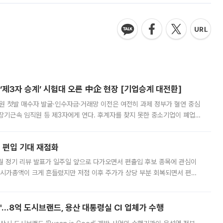
제3자 승계’ 시험대 오른 中企 현장 [기업승계 대전환]
지원 첫발 매수자 발굴·인수자금·거래망 이전은 여전히 과제 정부가 혈연 중심
장기근속 임직원 등 제3자에게 연다. 후계자를 찾지 못한 중소기업이 폐업
해 기술과 일자리를 남기도록 하겠다는 취지다. 다만 세금 감면만으로 거래를
에 편입 기대 재점화
월 정기 리뷰 발표가 일주일 앞으로 다가오면서 편출입 후보 종목에 관심이
 시가총액이 크게 흔들렸지만 저점 이후 주가가 상당 부분 회복되면서 편입
다시 부각되고 있다. 7일 금융투자업계에 따르면 MSCI는 한국시간으로 오는
od'…8억 도시브랜드, 용산 대통령실 CI 업체가 수행