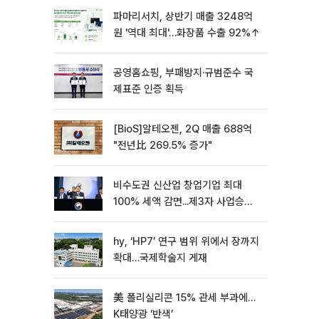
파마리서치, 상반기 매출 3248억
원 '역대 최대'…화장품 수출 92%↑
공영홈쇼핑, 부패방지·규범준수 국
제표준 인증 획득
[BioS]알테오젠, 2Q 매출 688억
"전년比 269.5% 증가"
비수도권 신산업 창업기업 최대
100% 세액 감면...제3자 사업승계
특례 도입
hy, ‘HP7’ 연구 범위 위에서 장까지
확대…국제학술지 게재
美 폴리실리콘 15% 관세 부과에…
K태양광 ‘반색’