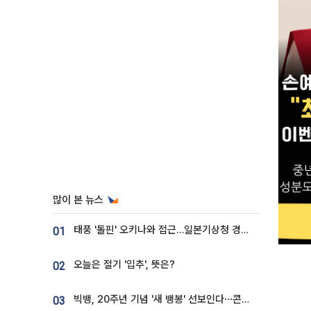
많이 본 뉴스
태풍 '돌핀' 오키나와 접근…일본기상청 경로 업데이트
01
오늘은 절기 '입추', 뜻은?
02
빅뱅, 20주년 기념 '새 뱅봉' 선보인다⋯콘서트 앞두고 팝업 개최
03