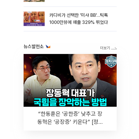
카디비가 선택한 '미샤 BB'…틱톡
1000만뷰에 매출 329% 뛰었다
뉴스발전소
“한동훈은 ‘공한증’ 낮추고 장
동혁은 ‘공장증’ 키운다” [정치
대학]