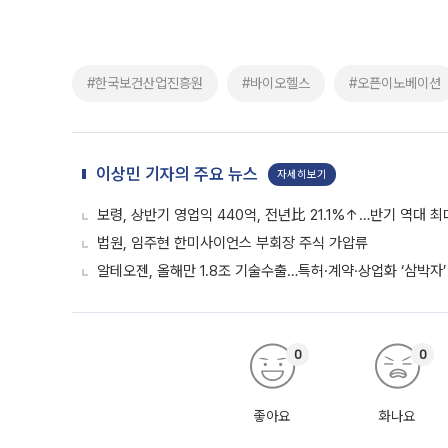
#한국보건산업진흥원
#바이오헬스
#오픈이노베이션
이상민 기자의 주요 뉴스
자세히보기
보령, 상반기 영업익 440억, 전년比 21.1%↑…반기 역대 최
법원, 임주현 한미사이언스 부회장 주식 가압류
알테오젠, 올해만 1.8조 기술수출…특허·계약·상업화 ‘삼박자’
0
0
좋아요
화나요