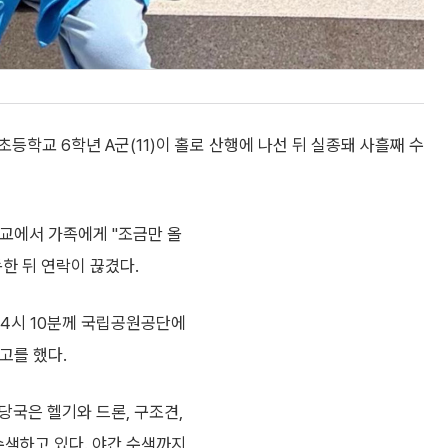
등학교 6학년 A군(11)이 홀로 산행에 나선 뒤 실종돼 사흘째 수
암교에서 가족에게 "조금만 올
한 뒤 연락이 끊겼다.
 4시 10분께 국립공원공단에
신고를 했다.
 당국은 헬기와 드론, 구조견,
수색하고 있다. 야간 수색까지