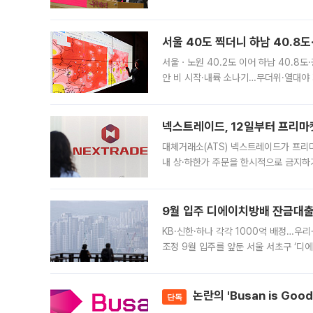
면 반박하고 나섰다. 명노준 서울시 주택
서울 40도 찍더니 하남 40.8도
서울ㆍ노원 40.2도 이어 하남 40.8도
안 비 시작·내륙 소나기…무더위·열대야 
에서도 40도를 웃도는 기온이 관측됐다
의 극심한
넥스트레이드, 12일부터 프리마
대체거래소(ATS) 넥스트레이드가 프리
내 상·하한가 주문을 한시적으로 금지하
가 체결 사례와 관련해 설명자료를 내고
9월 입주 디에이치방배 잔금대출
KB·신한·하나 각각 1000억 배정…우
조정 9월 입주를 앞둔 서울 서초구 ‘디
은행과 NH농협은행도 대출 취급을 검토
민은행
논란의 'Busan is Go
단독