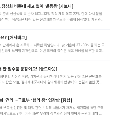
…정상화 바쁜데 재고 없어 ‘발동동’[가보니]
준비 신선식품 등 순차 입고…13일 정식 개장 목표 22일 만에 다시 문을
오전부터 직원들은 비어 있는 진열대를 채우느라 바쁘게 움직였다. 계란과
리를 잡기 시작했지만, 매장 곳곳엔 여전히 텅 빈 매대가 먼저 눈에 들어왔
까요? [해시태그]
’의 단계까지 온 지독하고 지독한 폭염입니다. 낮 기온이 37~39도를 찍는 극
 선선하게 느껴질 지경인데요. 이번 폭염의 중심은 처음 영남을 비롯한 동쪽
 북서풍이 산맥을 넘어 영남 쪽으로 내려오면서 뜨겁고 건조해졌는데요.
 위한 필수품 등장이오! [솔드아웃]
합니다. 자신의 취향, 가치관과 유사하거나 인기 있는 인물 혹은 콘텐츠를
'가 자리 잡은 오늘, 잘파세대(Z세대와 알파세대의 합성어)의 눈길이 쏠린 곳은
리는 공연장. 응원봉만큼이나 눈에 띄는 게 있습니다. 공연이 시작되기
 '건의'⋯국토부 "협의 중" 입장만 [종합]
급 부족 원인진단 및 대책 관련 브리핑 서울시가 재개발·재건축을 통한 주택
비사업으로 인한 '이주 대란' 우려와 정부와의 정책 엇박자 논란에 대해 정