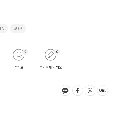
청송
#대구
0
0
슬퍼요
추가취재 원해요