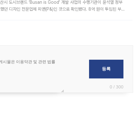
시 도시브랜드 ‘Busan is Good’ 개발 사업의 수행기관이 윤석열 정부
여했던 디자인 전문업체 피앤(P&)인 것으로 확인됐다. 8억 원이 투입된 부산
 부족과 디자인 정체성 논란에 휩싸였던 만큼, 사업 선정 과정과 결과물에
0 / 300