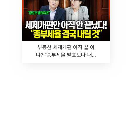
부동산 세제개편 아직 끝 아
냐? "종부세율 발표보다 내릴
것" 장기거주·양도세 전망 I 집
땅지성 I 김인만, 진미윤