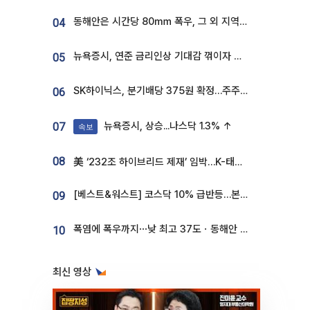
동해안은 시간당 80㎜ 폭우, 그 외 지역은 폭염…‘극과 극 날씨’
04
뉴욕증시, 연준 금리인상 기대감 꺾이자 상승...S&P500 사상 최고치 [종합]
05
SK하이닉스, 분기배당 375원 확정…주주환원책 9월로 앞당겨 발표
06
뉴욕증시, 상승...나스닥 1.3% ↑
07
속보
08
美 ‘232조 하이브리드 제재’ 임박…K-태양광, 불확실성 털고 날개 다나
[베스트&워스트] 코스닥 10% 급반등…본느, 최대주주 변경 기대에 270% 폭등
09
폭염에 폭우까지⋯낮 최고 37도ㆍ동해안 강한 비 [날씨]
10
최신 영상