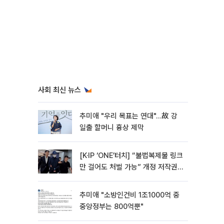
사회 최신 뉴스
추미애 "우리 목표는 연대"…故 강
일출 할머니 흉상 제막
[K·IP ‘ONE’터치] “불법복제물 링크
만 걸어도 처벌 가능” 개정 저작권
법 어떻게 바뀌었나
추미애 "소방인건비 1조1000억 중
중앙정부는 800억뿐"