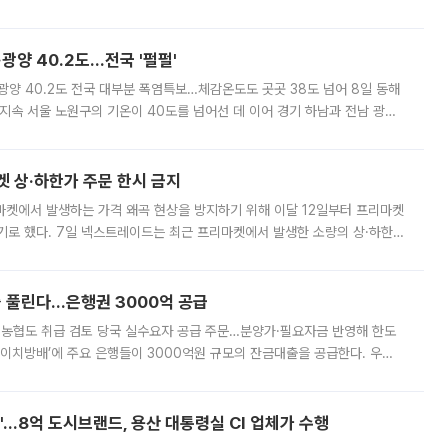
실장은 2031년까지 31만 가구 착공 목표에 차질이 없다는 입장이나,
·광양 40.2도…전국 '펄펄'
·광양 40.2도 전국 대부분 폭염특보…체감온도도 곳곳 38도 넘어 8일 동해
지속 서울 노원구의 기온이 40도를 넘어선 데 이어 경기 하남과 전남 광양
. 전국 대부분 지역에 폭염특보가 내려진 가운데 곳곳에서 39~40도 안팎
켓 상·하한가 주문 한시 금지
마켓에서 발생하는 가격 왜곡 현상을 방지하기 위해 이달 12일부터 프리마켓
기로 했다. 7일 넥스트레이드는 최근 프리마켓에서 발생한 소량의 상·하한
, 주문 오류로 인한 가격 급등락을 최소화하기 위한 비상 대응방안을 발표
 풀린다…은행권 3000억 공급
리·농협도 취급 검토 당국 실수요자 공급 주문…분양가·필요자금 반영해 한도
에이치방배’에 주요 은행들이 3000억원 규모의 잔금대출을 공급한다. 우리
하고 있어 향후 공급 규모가 늘어날 전망이다. 7일 금융권에 따르면 KB국
od'…8억 도시브랜드, 용산 대통령실 CI 업체가 수행