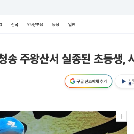
업
전국
인사/부음
동정
일반
청송 주왕산서 실종된 초등생, 
기사
구글 선호매체 추가