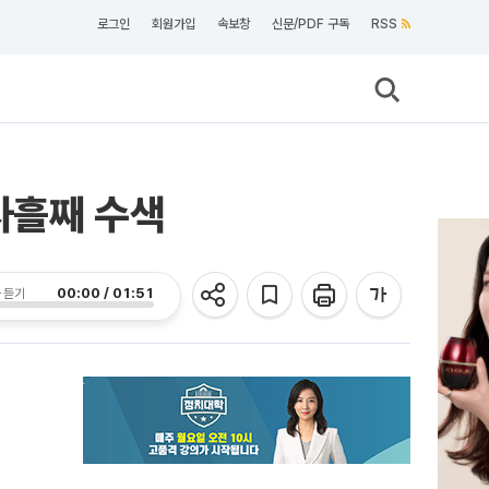
로그인
회원가입
속보창
신문/PDF 구독
RSS
사흘째 수색
00:00 / 01:51
 듣기