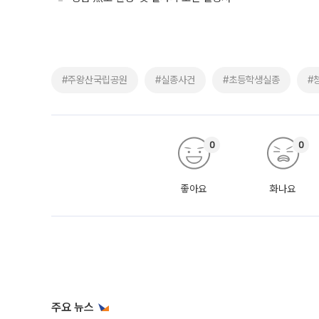
#주왕산국립공원
#실종사건
#초등학생실종
#
0
0
좋아요
화나요
주요 뉴스