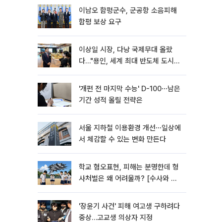
이남오 함평군수, 군공항 소음피해
함평 보상 요구
이상일 시장, 다낭 국제무대 올랐
다…"용인, 세계 최대 반도체 도시
된다"
'개편 전 마지막 수능' D-100⋯남은
기간 성적 올릴 전략은
서울 지하철 이용환경 개선⋯일상에
서 체감할 수 있는 변화 만든다
학교 혐오표현, 피해는 분명한데 형
사처벌은 왜 어려울까? [수사와 재
판]
'장윤기 사건' 피해 여고생 구하려다
중상…고교생 의상자 지정