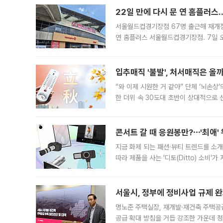
22일 만에 다시 문 연 홈플러스
서울월드컵경기장점 67명 출근해 재개점 
연 홈플러스 서울월드컵경기장점. 7일 
우유, 과일 같은 신선식품이 차근차근 자
입추매직 '불발', 처서매직은 올
“와 이제 시원한 거 같아” 단체 ‘뇌손상
한 더위 속 30도대 초반이 상대적으로
지역에 있었습니다. 7월 말에는 서풍과
콘서트 갈 때 응원봉만?⋯'최애'
지금 화제 되는 패션·뷰티 트렌드를 소개
따라 제품을 사는 '디토(Ditto) 소비
어디일까요? 아이돌 콘서트 시작을 기다
서울시, 정부에 정비사업 규제 완화
명노준 주택실장, 재개발·재건축 주택공
공급 확대 방침을 거듭 강조한 가운데 정