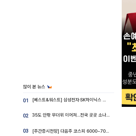
많이 본 뉴스
[베스트&워스트] 삼성전자·SK하이닉스 밀린 한 주…상상인증권은 85% 급등
01
35도 안팎 무더위 이어져…전국 곳곳 소나기 [오늘 날씨]
02
03
[주간증시전망] 다음주 코스피 6000~7000⋯“外人 수급은 정책이 변수”