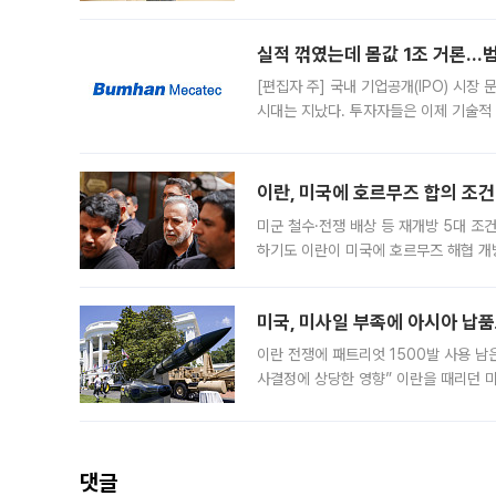
운데 중국 BOE와 TCL CSOT도 생산
일 업계에 따르면 삼성
실적 꺾였는데 몸값 1조 거론…범
[편집자 주] 국내 기업공개(IPO) 시장
시대는 지났다. 투자자들은 이제 기술적
은 거시경제 불확실성 속에 실적과 성과
이란, 미국에 호르무즈 합의 조건 
미군 철수·전쟁 배상 등 재개방 5대 조건
하기도 이란이 미국에 호르무즈 해협 개
라며 조심스러운 반응을 보였다. 8일(
미국, 미사일 부족에 아시아 납
이란 전쟁에 패트리엇 1500발 사용 남
사결정에 상당한 영향” 이란을 때리던 
급에 문제가 없다고 해명했지만, 아시아
댓글