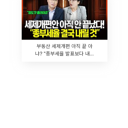
부동산 세제개편 아직 끝 아
냐? "종부세율 발표보다 내릴
것" 장기거주·양도세 전망 I 집
땅지성 I 김인만, 진미윤