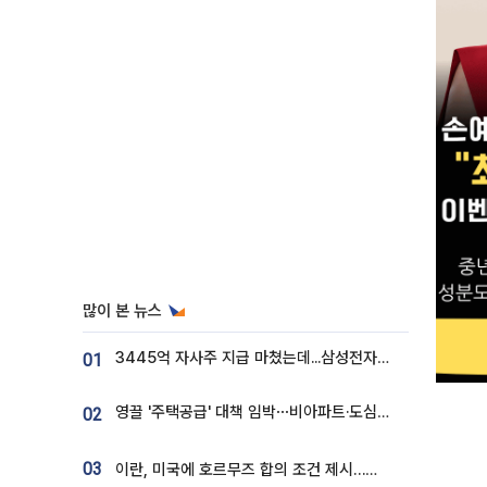
많이 본 뉴스
3445억 자사주 지급 마쳤는데...삼성전자 DX노조, 뒤늦은 '떼쓰기 집회'
01
영끌 '주택공급' 대책 임박⋯비아파트·도심복합까지 총동원
02
03
이란, 미국에 호르무즈 합의 조건 제시…美 “경기 아직 안 끝나” [종합]