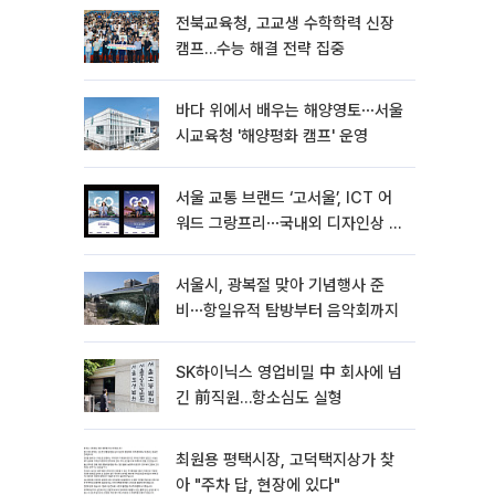
전북교육청, 고교생 수학학력 신장
캠프…수능 해결 전략 집중
바다 위에서 배우는 해양영토⋯서울
시교육청 '해양평화 캠프' 운영
서울 교통 브랜드 ‘고서울’, ICT 어
워드 그랑프리⋯국내외 디자인상 4
관왕 달성
서울시, 광복절 맞아 기념행사 준
비⋯항일유적 탐방부터 음악회까지
SK하이닉스 영업비밀 中 회사에 넘
긴 前직원…항소심도 실형
최원용 평택시장, 고덕택지상가 찾
아 "주차 답, 현장에 있다"