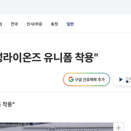
업
전국
인사/부음
동정
일반
성라이온즈 유니폼 착용"
기사
구글 선호매체 추가
 착용"