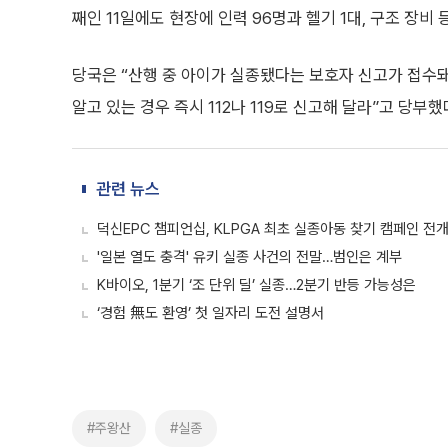
째인 11일에도 현장에 인력 96명과 헬기 1대, 구조 장비
당국은 “산행 중 아이가 실종됐다는 보호자 신고가 접수돼
알고 있는 경우 즉시 112나 119로 신고해 달라”고 당부했
관련 뉴스
덕신EPC 챔피언십, KLPGA 최초 실종아동 찾기 캠페인 전
'일본 열도 충격' 유키 실종 사건의 전말…범인은 계부
K바이오, 1분기 ‘조 단위 딜’ 실종…2분기 반등 가능성은
‘경험 無도 환영’ 첫 일자리 도전 설명서
#주왕산
#실종