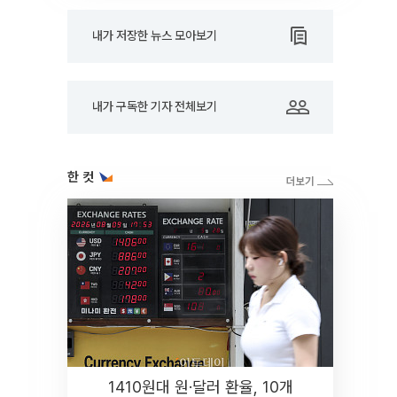
내가 저장한 뉴스 모아보기
내가 구독한 기자 전체보기
한 컷
1410원대 원·달러 환율, 10개