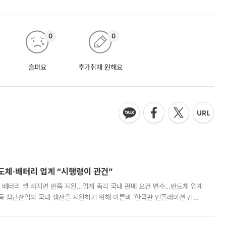
0
0
슬퍼요
추가취재 원해요
반도체·배터리 업계 “시행령이 관건”
 배터리 셀 빠지면 반쪽 지원…업계 촉각 국내 판매 요건 변수…반도체 업계
등 첨단산업의 국내 생산을 지원하기 위해 이른바 ‘한국판 인플레이션 감축
를 신설했지만, 업계에서는 세부 지원 대상에 따라 정책 효과가 크게 달라