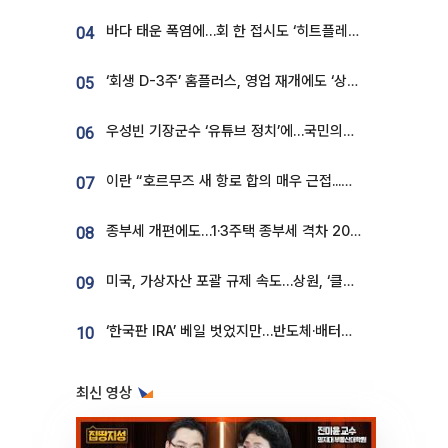
바다 태운 폭염에…회 한 접시도 ‘히트플레이션’
04
‘회생 D-3주’ 홈플러스, 영업 재개에도 ‘상품 공급망’ 복구가 생존 관건
05
우성빈 기장군수 ‘유튜브 정치’에…국민의힘 군의원들 집단 반발
06
이란 “호르무즈 새 항로 합의 매우 근접...미국 배상 먼저”
07
종부세 개편에도…1·3주택 종부세 격차 2028년부터 확대
08
미국, 가상자산 포괄 규제 속도…상원, ‘클래리티법’ 9월 절차투표 추진
09
‘한국판 IRA’ 베일 벗었지만…반도체·배터리 업계 “시행령이 관건”
10
최신 영상