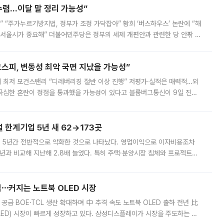
수렴…이달 말 정리 가능성”
없어” “주가누르기방지법, 정부가 조정 가닥잡아” 황희 ‘버스하우스’ 논란에 “해
 서울시가 중요해” 더불어민주당은 정부의 세제 개편안과 관련한 당 안팎 의
에 나서겠다고 예고했다. 민주당은 8월 말 당정 조율을 거친 개편안이
스피, 변동성 최악 국면 지났을 가능성”
 만에 최저 모건스탠리 “디레버리징 절반 이상 진행” 저평가·실적은 매력적…외
든 극심한 혼란이 정점을 통과했을 가능성이 있다고 블룸버그통신이 9일 진단
가 상당 부분 정리된 데다 금융당국의 규제 강화로 고위험 상품 거래도 급감
한계기업 5년 새 62→173곳
 5년간 전반적으로 악화한 것으로 나타났다. 영업이익으로 이자비용조차
년과 비교해 지난해 2.8배 늘었다. 특히 주택·분양시장 침체와 프로젝트파
 악화가 두드러졌다. 9일 한국건설산업연구원은 ‘2025년 건설업 외감기업
격⋯커지는 노트북 OLED 시장
 공급 BOE·TCL 생산 확대하며 中 추격 속도 노트북 OLED 출하 전년 比
ED) 시장이 빠르게 성장하고 있다. 삼성디스플레이가 시장을 주도하는 가