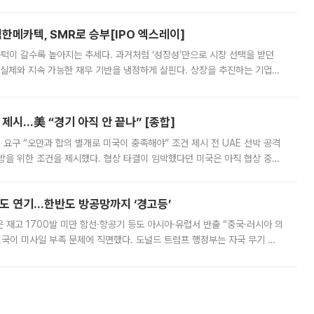
 확대에 나서면서 노트북 OLED 시장을 둘러싼 경쟁이 치열해지고 있다. 9
한메카텍, SMR로 승부[IPO 엑스레이]
 문턱이 갈수록 높아지는 추세다. 과거처럼 ‘성장성’만으로 시장 선택을 받던
 실체와 지속 가능한 재무 기반을 냉정하게 살핀다. 상장을 추진하는 기업들
를 입증해야 하는 시험대에 섰다. 본지는 상장을 앞둔 기업의 기술 경쟁
제시…美 “경기 아직 안 끝나” [종합]
 요구 “오만과 합의 별개로 미국이 충족해야” 조건 제시 전 UAE 선박 공격
방을 위한 조건을 제시했다. 협상 타결이 임박했다던 미국은 아직 협상 중이
현지시간) 모하마드 바게르 졸가드르 이란 최고국가안보회의 사무총장은 타
품도 연기…한반도 방공망까지 ‘경고등’
은 재고 1700발 미만 함선·항공기 등도 아시아·유럽서 반출 “중국·러시아 의
미국이 미사일 부족 문제에 직면했다. 도널드 트럼프 행정부는 자국 무기 공
 국가들로 향하던 납품마저 연기되고 있는 것으로 전해졌다. 전문가가 중국