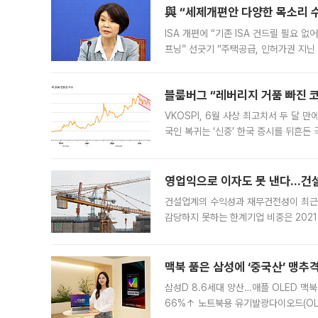
與 “세제개편안 다양한 목소리 
ISA 개편에 “기존 ISA 건드릴 필요 
프닝” 선긋기 “주택공급, 인허가권 지닌
견을 수렴해 당정과 개편안에 대한 조율
블룸버그 “레버리지 거품 빠진 코
VKOSPI, 6월 사상 최고치서 두 달
국인 복귀는 ‘신중’ 한국 증시를 뒤흔
했다. 대규모 반대매매로 레버리지 투자
영업익으로 이자도 못 낸다…건설 
건설업계의 수익성과 재무건전성이 최근
감당하지 못하는 한계기업 비중은 2021
이낸싱(PF) 부담이 집중된 건축 부문의
경영
맥북 품은 삼성에 ‘중국산’ 맹추
삼성D 8.6세대 양산…애플 OLED 맥북
66%↑ 노트북용 유기발광다이오드(OL