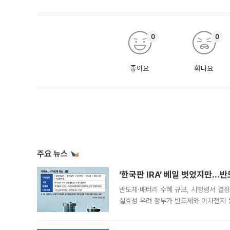
0
0
좋아요
화나요
주요 뉴스
‘한국판 IRA’ 베일 벗었지만…
반도체·배터리 수혜 규모, 시행령서 결정
실효성 우려 정부가 반도체와 이차전지 
법(IRA)’으로 불리는 국내생산세액공제