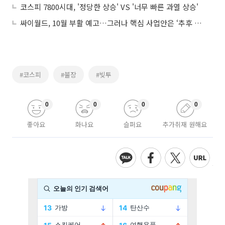
코스피 7800시대, '정당한 상승' VS '너무 빠른 과열 상승'
싸이월드, 10월 부활 예고…그러나 핵심 사업안은 ‘추후 공개’
#코스피
#불장
#빚투
0
0
0
0
좋아요
화나요
슬퍼요
추가취재 원해요