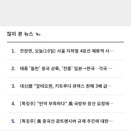
많이 본 뉴스
전장연, 오늘(10일) 서울 지하철 4호선 혜화역 시위…1호선 용산역 무정차
1.
태풍 '돌핀' 중국 상륙, '찬홈' 일본→한국…각국 기상청 예상 경로는?
2.
대신證 “알테오젠, 키트루다 큐렉스 판매 3배 급증…목표가 41만원 상향”
3.
[특징주] “탄약 부족하다“ 美 국방부 증산 요청에⋯국내 방산주 급등세
4.
[특징주] 美 중국산 광트랜시버 규제 추진에 대한광통신 등 광통신株 강세
5.