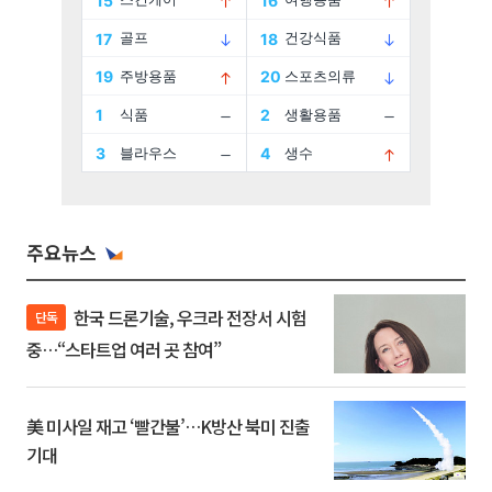
주요뉴스
한국 드론기술, 우크라 전장서 시험
단독
중…“스타트업 여러 곳 참여”
美 미사일 재고 ‘빨간불’…K방산 북미 진출
기대