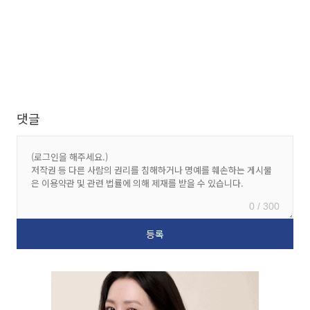
댓글
0 / 300