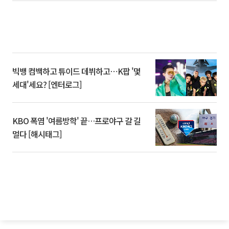
빅뱅 컴백하고 튜이드 데뷔하고⋯K팝 '몇
세대'세요? [엔터로그]
KBO 폭염 '여름방학' 끝…프로야구 갈 길
멀다 [해시태그]