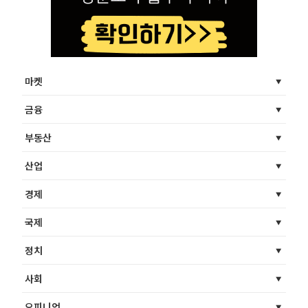
마켓
금융
부동산
산업
경제
국제
정치
사회
오피니언