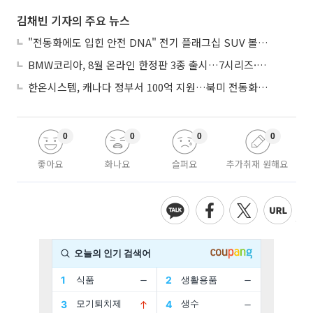
김채빈 기자의 주요 뉴스
"전동화에도 입힌 안전 DNA" 전기 플래그십 SUV 볼보 'EX90'
BMW코리아, 8월 온라인 한정판 3종 출시…7시리즈·X7·M340i 투어링
한온시스템, 캐나다 정부서 100억 지원…북미 전동화 시장 가속
0
0
0
0
좋아요
화나요
슬퍼요
추가취재 원해요