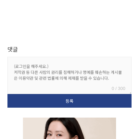
댓글
0 / 300