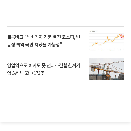
블룸버그 “레버리지 거품 빠진 코스피, 변
동성 최악 국면 지났을 가능성”
영업익으로 이자도 못 낸다…건설 한계기
업 5년 새 62→173곳