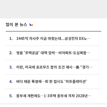
많이 본 뉴스
3445억 자사주 지급 마쳤는데...삼성전자 DX노조, 뒤늦은 '떼쓰기 집회'
1.
영끌 '주택공급' 대책 임박⋯비아파트·도심복합까지 총동원
2.
이란, 미국에 호르무즈 합의 조건 제시…美 “경기 아직 안 끝나” [종합]
3.
바다 태운 폭염에…회 한 접시도 ‘히트플레이션’
4.
종부세 개편에도…1·3주택 종부세 격차 2028년부터 확대
5.