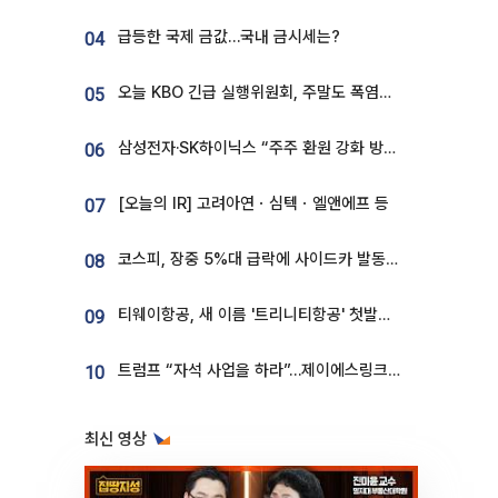
급등한 국제 금값…국내 금시세는?
04
오늘 KBO 긴급 실행위원회, 주말도 폭염취소 될까
05
삼성전자·SK하이닉스 “주주 환원 강화 방안 마련”
06
[오늘의 IR] 고려아연ㆍ심텍ㆍ엘앤에프 등
07
코스피, 장중 5%대 급락에 사이드카 발동…삼성·SK 동반 폭락
08
티웨이항공, 새 이름 '트리니티항공' 첫발…SSC 전략 본격화
09
트럼프 “자석 사업을 하라”…제이에스링크, 비중국 영구자석 공급망 구축 속도
10
최신 영상