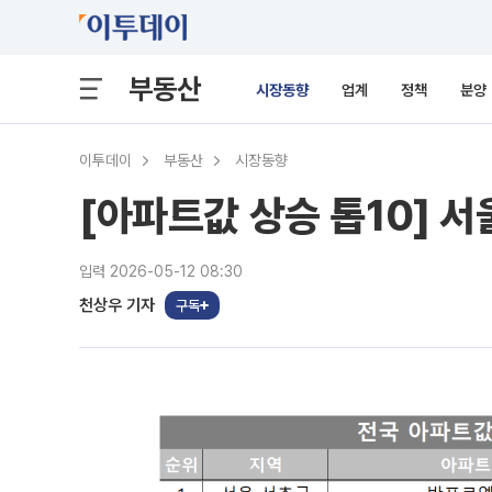
부동산
시장동향
업계
정책
분양
이투데이
부동산
시장동향
[아파트값 상승 톱10] 서
입력 2026-05-12 08:30
천상우 기자
구독