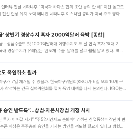
 인터뷰 전날 네타냐후 “미국과 하마스 합의 초안 동의 안 해” 이란 놓고도
개 전선 현상 유지 노력 베냐민 네타냐후 이스라엘 총리가 미국 주도 평화위
스 간 무장해제 합의안을 반대한 지 하루 만에 하마스 정치국 고위 관리
' 상반기 경상수지 흑자 2000억달러 육박 [종합]
급'⋯상품수출도 첫 1000억달러대 여행수지도 두 달 연속 흑자 '역대 2
국내 경상수지가 유례없는 '반도체 수출' 날개를 달고 훨훨 날고 있다. 역대
경상수지 뿐 아니라 상반기 경상수지 흑자도 2000억달러에 근접하며 사상 최
말도 폭염취소 될까
구가 7일 재개될 수 있을까. 한국야구위원회(KBO)가 6일 오후 10개 구
 참석하는 긴급 실행위원회를 열어 폭염 대책을 다시 논의한다. KBO는
서 관람객과 선수단의 안전 위험 상황이 발생했다”며 5∼6일 예정됐던
주총 승인 받도록”…상법·자본시장법 개정 시사
닌 투자 이어갈 시기” “주52시간제도 손봐야” 김정관 산업통상부 장관이 반
 수준 이상은 주주총회 승인을 거치는 방안을 검토할 필요가 있다고 밝혔다.
배구조와 주주권 강화 논의가 이어지는 가운데, 핵심 연구인력에 대한