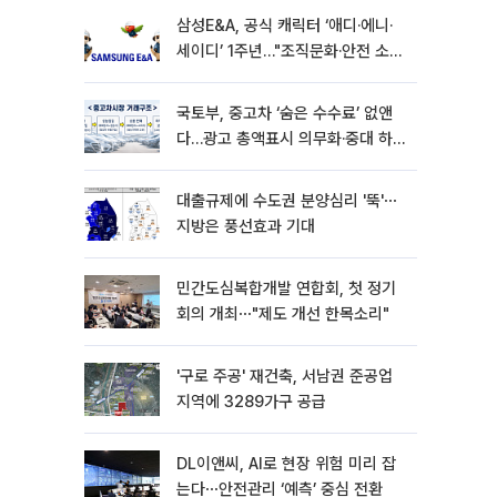
삼성E&A, 공식 캐릭터 ‘애디·에니·
세이디’ 1주년…"조직문화·안전 소통
확대"
국토부, 중고차 ‘숨은 수수료’ 없앤
다…광고 총액표시 의무화·중대 하
자시 계약해제
대출규제에 수도권 분양심리 '뚝'⋯
지방은 풍선효과 기대
민간도심복합개발 연합회, 첫 정기
회의 개최⋯"제도 개선 한목소리"
'구로 주공' 재건축, 서남권 준공업
지역에 3289가구 공급
DL이앤씨, AI로 현장 위험 미리 잡
는다⋯안전관리 ‘예측’ 중심 전환