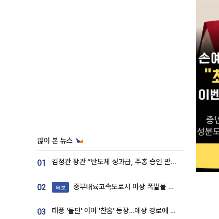
많이 본 뉴스
김정관 장관 “반도체 성과급, 주총 승인 받도록”…상법·자본시장법 개정 시사
01
중부내륙고속도로서 미상 폭발물 발견
02
속보
태풍 '돌핀' 이어 '찬홈' 등장…예상 경로에 한국 '한숨'
03