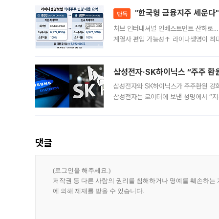
"한국형 금융지주 세운다"
단독
처브 인터내셔널 인베스트먼트 산하로…
계열사 편입 가능성↑ 라이나생명이 최
축에 첫발을 내디뎠다. 이번 최대주주 
효
삼성전자·SK하이닉스 “주주 환원
삼성전자와 SK하이닉스가 주주환원 강화 방안 마련에 나설
삼성전자는 로이터에 보낸 성명에서 “지
댓글