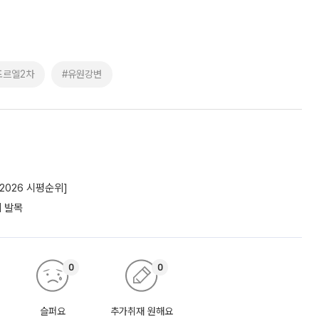
포르엘2차
#유원강변
2026 시평순위]
에 발목
0
0
슬퍼요
추가취재 원해요