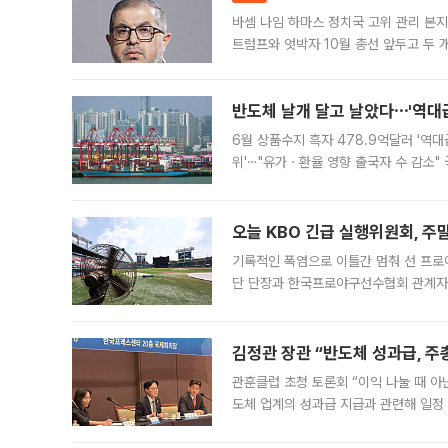
바셈 나임 하마스 정치국 고위 관리 본지
트럼프와 엇박자 10월 총선 앞두고 두 
원회(BOP)와 팔레스타인 무장단체 하마
반도체 날개 달고 날았다⋯'역대급
6월 상품수지 흑자 478.9억달러 '역대
위'⋯"유가ㆍ환율 영향 출국자 수 감소" 
급 수출 호조가 매달 이어지면서 6월 
대 기
오늘 KBO 긴급 실행위원회, 주
기록적인 폭염으로 이틀간 멈춰 선 프로야
단 단장과 한국프로야구선수협회 관계자가
5일 “최근 전국적으로 폭염이 지속되면
KBO리그와
김정관 장관 “반도체 성과급, 
관훈클럽 초청 토론회 “이익 나눌 때 아
도체 업계의 성과급 지급과 관련해 일정
최근 상법·자본시장법 개정으로 기업 지