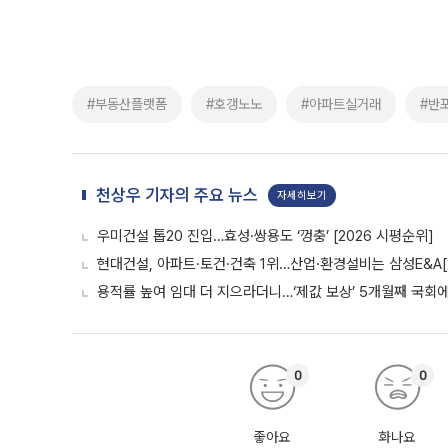
#부동산플랫폼
#호갱노노
#아파트실거래
#반
천상우 기자의 주요 뉴스
자세히보기
우미건설 톱20 진입…효성·쌍용도 ‘껑충’ [2026 시평순위]
현대건설, 아파트·토건·건축 1위…산업·환경설비는 삼성E&A[
용적률 높여 임대 더 지으라더니…‘제값 보상’ 5개월째 국회
0
0
좋아요
화나요