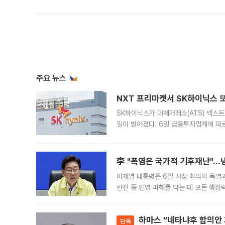
주요 뉴스
NXT 프리마켓서 SK하이닉스 또
SK하이닉스가 대체거래소(ATS) 넥스
일이 벌어졌다. 6일 금융투자업계에 따르
규장 종가보다 29.98% 내린 116만8
규시장과 달
李 "폭염은 국가적 기후재난"…냉
이재명 대통령은 6일 사상 최악의 폭염
안전 등 인명 피해를 막는 데 모든 행
인프라 확충 계획을 내년도 예산안에 반
하마스 “네타냐후 합의안 거
단독