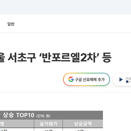
일반
울 서초구 ‘반포르엘2차’ 등
기사
구글 선호매체 추가