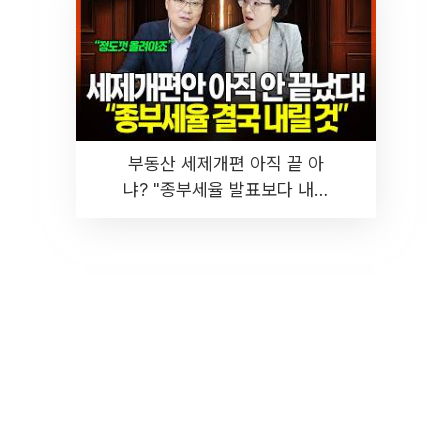
부동산 세제개편 아직 끝 아
냐? "종부세율 발표보다 내릴
것" 장기거주·양도세 전망 I 집
땅지성 I 김인만, 진미윤