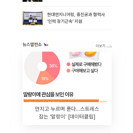
현대엔지니어링, 중진공과 협력사
‘인력 장기근속’ 지원
뉴스발전소
만지고 누르며 푼다…스트레스
잡는 '말랑이' [데이터클립]