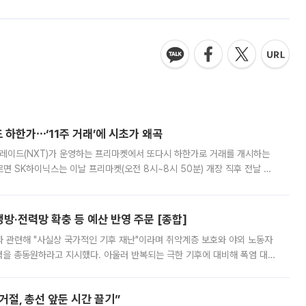
 하한가⋯‘11주 거래’에 시초가 왜곡
트레이드(NXT)가 운영하는 프리마켓에서 또다시 하한가로 거래를 개시하는
면 SK하이닉스는 이날 프리마켓(오전 8시~8시 50분) 개장 직후 전날 정
000원에 거래됐다. 거래량은 11주에 불과했으나, 최초 가격 결정이 기존 정
방·전력망 확충 등 예산 반영 주문 [종합]
과 관련해 "사실상 국가적인 기후 재난"이라며 취약계층 보호와 야외 노동자
정력을 총동원하라고 지시했다. 아울러 반복되는 극한 기후에 대비해 폭염 대응
영하는 방안도 검토하라고 주문했다. 이 대통령은 이날 폭염·가뭄 대
절, 총선 앞둔 시간 끌기”