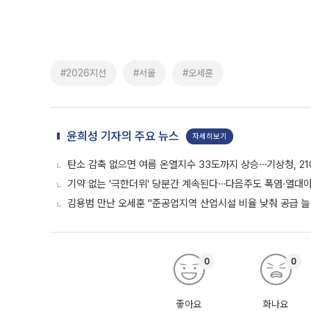
#2026지선
#서울
#오세훈
윤희성 기자의 주요 뉴스
자세히보기
탄소 감축 없으면 여름 온열지수 33도까지 상승⋯기상청, 2
기약 없는 '극한더위' 당분간 계속된다⋯다음주도 폭염·열대
김용범 만난 오세훈 "준공업지역 산업시설 비율 낮춰 공급 늘
0
0
좋아요
화나요