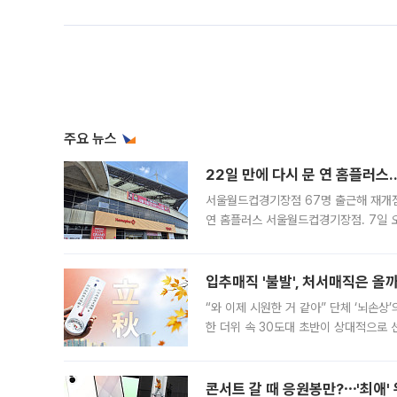
주요 뉴스
22일 만에 다시 문 연 홈플러스
서울월드컵경기장점 67명 출근해 재개점 
연 홈플러스 서울월드컵경기장점. 7일 
우유, 과일 같은 신선식품이 차근차근 자
입추매직 '불발', 처서매직은 올
“와 이제 시원한 거 같아” 단체 ‘뇌손상
한 더위 속 30도대 초반이 상대적으로
지역에 있었습니다. 7월 말에는 서풍과
콘서트 갈 때 응원봉만?⋯'최애'