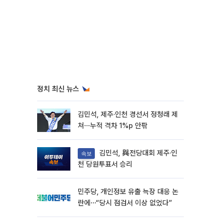
정치 최신 뉴스
김민석, 제주·인천 경선서 정청래 제
쳐⋯누적 격차 1%p 안팎
김민석, 與전당대회 제주·인
속보
천 당원투표서 승리
민주당, 개인정보 유출 늑장 대응 논
란에⋯“당시 점검서 이상 없었다”