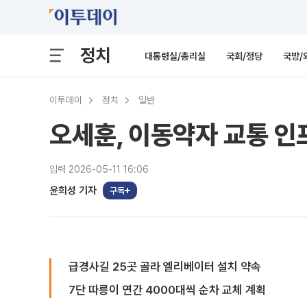
정치
대통령실/총리실
국회/정당
국방/
이투데이
정치
일반
오세훈, 이동약자 교통 인
입력 2026-05-11 16:06
윤희성 기자
구독
급경사길 25곳 골라 엘리베이터 설치 약속
7단 따릉이 연간 4000대씩 순차 교체 계획