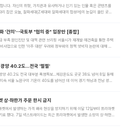
합니다. 자신의 취향, 가치관과 유사하거나 인기 있는 인물 혹은 콘텐츠를
'가 자리 잡은 오늘, 잘파세대(Z세대와 알파세대의 합성어)의 눈길이 쏠린 곳은
리는 공연장. 응원봉만큼이나 눈에 띄는 게 있습니다. 공연이 시작되기
 '건의'⋯국토부 "협의 중" 입장만 [종합]
급 부족 원인진단 및 대책 관련 브리핑 서울시가 재개발·재건축을 통한 주택
비사업으로 인한 '이주 대란' 우려와 정부와의 정책 엇박자 논란에 대해 정
실장은 2031년까지 31만 가구 착공 목표에 차질이 없다는 입장이나,
·광양 40.2도…전국 '펄펄'
·광양 40.2도 전국 대부분 폭염특보…체감온도도 곳곳 38도 넘어 8일 동해
지속 서울 노원구의 기온이 40도를 넘어선 데 이어 경기 하남과 전남 광양
. 전국 대부분 지역에 폭염특보가 내려진 가운데 곳곳에서 39~40도 안팎
켓 상·하한가 주문 한시 금지
마켓에서 발생하는 가격 왜곡 현상을 방지하기 위해 이달 12일부터 프리마켓
기로 했다. 7일 넥스트레이드는 최근 프리마켓에서 발생한 소량의 상·하한
, 주문 오류로 인한 가격 급등락을 최소화하기 위한 비상 대응방안을 발표