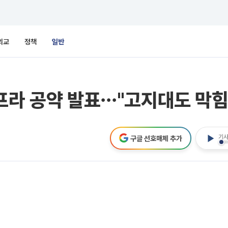
외교
정책
일반
프라 공약 발표⋯"고지대도 막힘
기사
구글 선호매체 추가