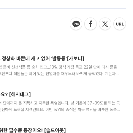
…정상화 바쁜데 재고 없어 ‘발동동’[가보니]
준비 신선식품 등 순차 입고…13일 정식 개장 목표 22일 만에 다시 문을
오전부터 직원들은 비어 있는 진열대를 채우느라 바쁘게 움직였다. 계란과
리를 잡기 시작했지만, 매장 곳곳엔 여전히 텅 빈 매대가 먼저 눈에 들어왔
까요? [해시태그]
’의 단계까지 온 지독하고 지독한 폭염입니다. 낮 기온이 37~39도를 찍는 극
 선선하게 느껴질 지경인데요. 이번 폭염의 중심은 처음 영남을 비롯한 동쪽
 북서풍이 산맥을 넘어 영남 쪽으로 내려오면서 뜨겁고 건조해졌는데요.
 위한 필수품 등장이오! [솔드아웃]