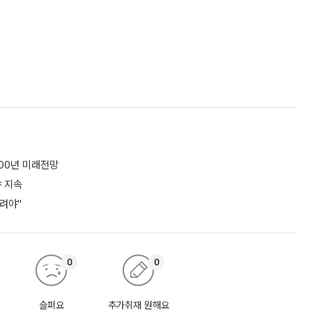
100년 미래전망
야 지속
려야"
0
0
슬퍼요
추가취재 원해요