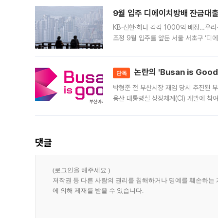
9월 입주 디에이치방배 잔금대출
KB·신한·하나 각각 1000억 배정…우
조정 9월 입주를 앞둔 서울 서초구 ‘디
은행과 NH농협은행도 대출 취급을 검토
민은행
논란의 'Busan is Go
단독
박형준 전 부산시장 재임 당시 추진된 부산
용산 대통령실 상징체계(CI) 개발에 참
도시브랜드 사업이 공개 이후 시민 공감
댓글