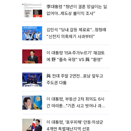
李대통령 “청년이 결혼 망설이는 일
없어야...제도상 불이익 조사”
김민석 “당내 갈등 제로로”…정청래
“신천지 의혹제기 사과부터”
이 대통령 ‘ISA·주가누르기’ 재검토
에 野 “졸속 국정” VS 與 “환영”
與 전대 주말 2연전…호남 앞두고
주도권 다툼
이 대통령, 부동산 2차 회의도 6시
간 마라톤…"기존 사고 벗어나 과감
히 실천"
이 대통령, '호우피해' 안동·의성군
4개면 특별재난지역 선포