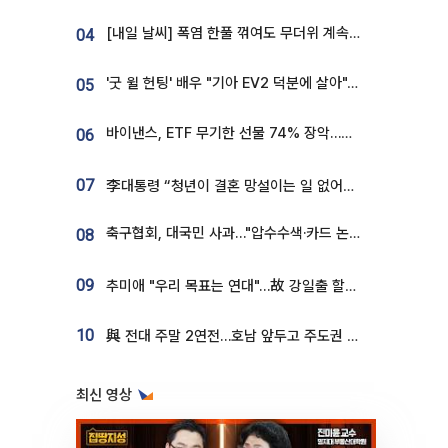
[내일 날씨] 폭염 한풀 꺾여도 무더위 계속⋯동해안 이틀 연속 비
04
'굿 윌 헌팅' 배우 "기아 EV2 덕분에 살아"…교통사고 후 안전성 극찬
05
바이낸스, ETF 무기한 선물 74% 장악…한국 레버리지 ETF 거래 급증 [e가상자산]
06
07
李대통령 “청년이 결혼 망설이는 일 없어야...제도상 불이익 조사”
축구협회, 대국민 사과…"압수수색·카드 논란 사죄, 강도 높은 쇄신"
08
09
추미애 "우리 목표는 연대"…故 강일출 할머니 흉상 제막
10
與 전대 주말 2연전…호남 앞두고 주도권 다툼
최신 영상