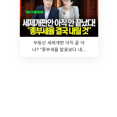
부동산 세제개편 아직 끝 아
냐? "종부세율 발표보다 내릴
것" 장기거주·양도세 전망 I 집
땅지성 I 김인만, 진미윤