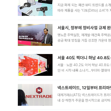
지금 화제 되는 패션·뷰티 트렌드를 소개
따라 제품을 사는 '디토(Ditto) 소비
어디일까요? 아이돌 콘서트 시작을 기다
서울시, 정부에 정비사업 규제 완화
명노준 주택실장, 재개발·재건축 주택공
공급 확대 방침을 거듭 강조한 가운데 정
면 반박하고 나섰다. 명노준 서울시 주택
서울 40도 찍더니 하남 40.8도
서울ㆍ노원 40.2도 이어 하남 40.8도
안 비 시작·내륙 소나기…무더위·열대야 
에서도 40도를 웃도는 기온이 관측됐다
의 극심한
넥스트레이드, 12일부터 프리마
대체거래소(ATS) 넥스트레이드가 프리
내 상·하한가 주문을 한시적으로 금지하
가 체결 사례와 관련해 설명자료를 내고