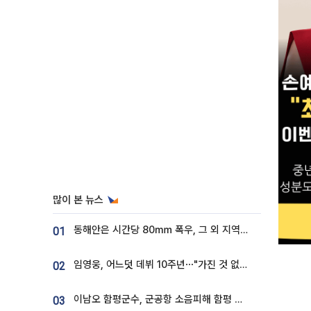
많이 본 뉴스
동해안은 시간당 80㎜ 폭우, 그 외 지역은 폭염…‘극과 극 날씨’
01
임영웅, 어느덧 데뷔 10주년⋯"가진 것 없던 시절, 내 앞엔 20명의 팬뿐"
02
이남오 함평군수, 군공항 소음피해 함평 보상 요구
03