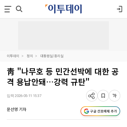
이투데이
정치
대통령실/총리실
靑 "나무호 등 민간선박에 대한 공
격 용납안돼…강력 규탄"
입력 2026-05-11 15:37
문선영 기자
구글 선호매체 추가