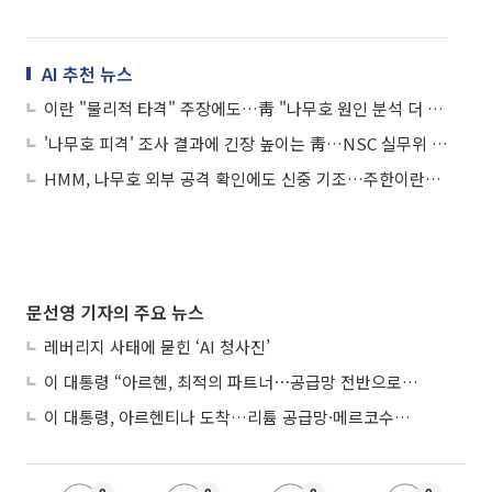
AI 추천 뉴스
이란 "물리적 타격" 주장에도…靑 "나무호 원인 분석 더 필요"
'나무호 피격' 조사 결과에 긴장 높이는 靑…NSC 실무위 개최
HMM, 나무호 외부 공격 확인에도 신중 기조…주한이란대사도 침묵
문선영 기자의 주요 뉴스
레버리지 사태에 묻힌 ‘AI 청사진’
이 대통령 “아르헨, 최적의 파트너⋯공급망 전반으로 확대”
이 대통령, 아르헨티나 도착…리튬 공급망·메르코수르 협력 논의