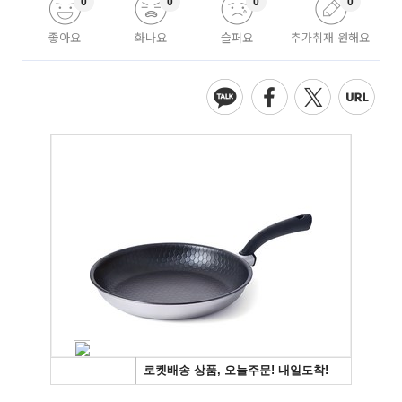
0
0
0
0
좋아요
화나요
슬퍼요
추가취재 원해요