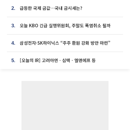
급등한 국제 금값…국내 금시세는?
2.
오늘 KBO 긴급 실행위원회, 주말도 폭염취소 될까
3.
삼성전자·SK하이닉스 “주주 환원 강화 방안 마련”
4.
[오늘의 IR] 고려아연ㆍ심텍ㆍ엘앤에프 등
5.