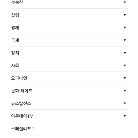
부동산
산업
경제
국제
정치
사회
오피니언
문화·라이프
뉴스발전소
이투데이TV
스페셜리포트