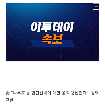
靑 "나무호 등 민간선박에 대한 공격 용납안돼…강력
규탄"