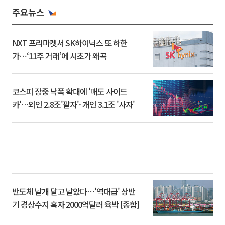
주요뉴스
NXT 프리마켓서 SK하이닉스 또 하한
가⋯‘11주 거래’에 시초가 왜곡
코스피 장중 낙폭 확대에 '매도 사이드
카'…외인 2.8조'팔자'· 개인 3.1조 '사자'
반도체 날개 달고 날았다⋯'역대급' 상반
기 경상수지 흑자 2000억달러 육박 [종합]