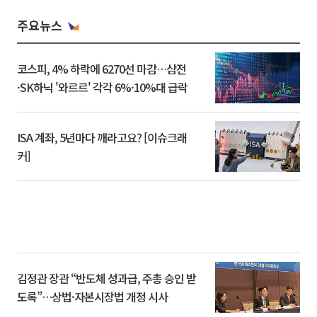
주요뉴스
코스피, 4% 하락에 6270선 마감…삼전
·SK하닉 '와르르' 각각 6%·10%대 급락
ISA 계좌, 5년마다 깨라고요? [이슈크래
커]
김정관 장관 “반도체 성과급, 주총 승인 받
도록”…상법·자본시장법 개정 시사