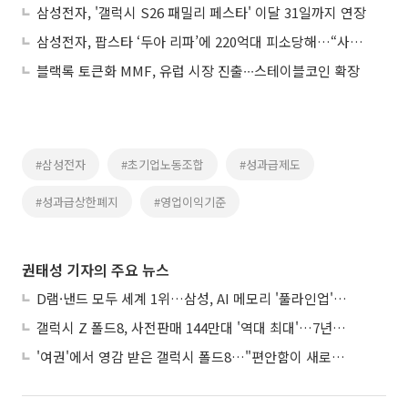
삼성전자, '갤럭시 S26 패밀리 페스타' 이달 31일까지 연장
삼성전자, 팝스타 ‘두아 리파’에 220억대 피소당해…“사진 무단으로 사용했다”
블랙록 토큰화 MMF, 유럽 시장 진출∙∙∙스테이블코인 확장
#삼성전자
#초기업노동조합
#성과급제도
#성과급상한폐지
#영업이익기준
권태성 기자의 주요 뉴스
D램·낸드 모두 세계 1위…삼성, AI 메모리 '풀라인업'으로 승부
갤럭시 Z 폴드8, 사전판매 144만대 '역대 최대'…7년만에 갤노트10 기록 넘어
'여권'에서 영감 받은 갤럭시 폴드8…"편안함이 새로운 디자인 경쟁력"