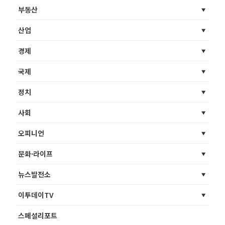
부동산
산업
경제
국제
정치
사회
오피니언
문화·라이프
뉴스발전소
이투데이TV
스페셜리포트