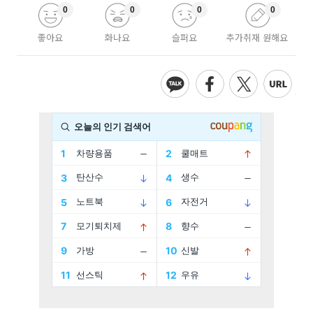
0
0
0
0
좋아요
화나요
슬퍼요
추가취재 원해요