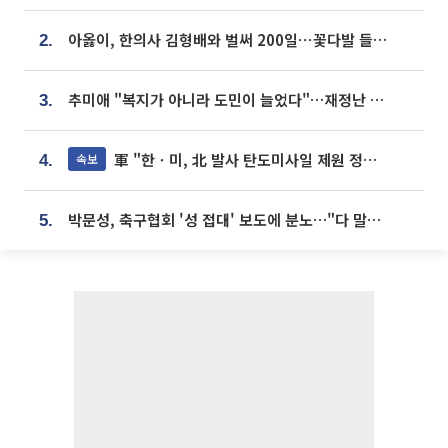
아옳이, 한의사 김형배와 벌써 200일⋯꽃다발 들고 "프러포즈 아냐"
2.
추미애 "복지가 아니라 도민이 늘었다"…재정난 책임론 정면돌파
3.
軍 "한ㆍ미, 北 발사 탄도미사일 제원 정밀분석 중"
속보
4.
박문성, 축구협회 '성 접대' 보도에 분노…"다 말아먹으려고 작정했나"
5.