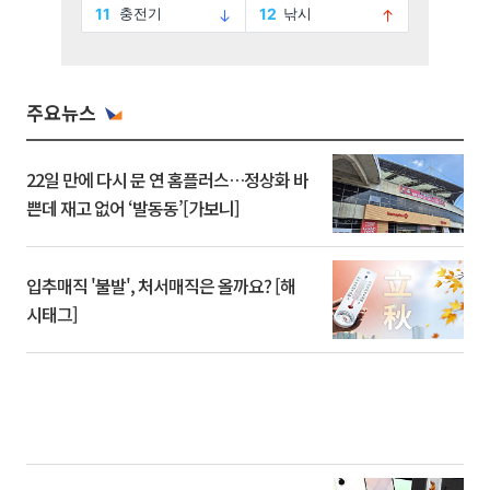
주요뉴스
22일 만에 다시 문 연 홈플러스…정상화 바
쁜데 재고 없어 ‘발동동’[가보니]
입추매직 '불발', 처서매직은 올까요? [해
시태그]