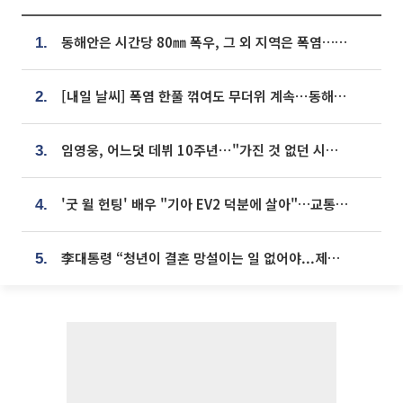
동해안은 시간당 80㎜ 폭우, 그 외 지역은 폭염…‘극과 극 날씨’
1.
[내일 날씨] 폭염 한풀 꺾여도 무더위 계속⋯동해안 이틀 연속 비
2.
임영웅, 어느덧 데뷔 10주년⋯"가진 것 없던 시절, 내 앞엔 20명의 팬뿐"
3.
'굿 윌 헌팅' 배우 "기아 EV2 덕분에 살아"…교통사고 후 안전성 극찬
4.
李대통령 “청년이 결혼 망설이는 일 없어야...제도상 불이익 조사”
5.