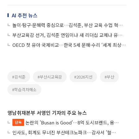
AI 추천 뉴스
놀이·탐구·문해력 중심으로…김석준, 부산 교육 수업 혁신 나선다
부산교육감 선거, 김석준 연임이냐 새 리더십 교체냐 유권자 심판
OECD 첫 유아 국제비교…한국 5세 문해·수리 ‘세계 최상위’, 사회성은 '숙제'
#김석준
#부산시교육감
#2026지선
#부산
#학습격차해소
영남취재본부 서영인 기자의 주요 뉴스
논란의 'Busan is Good'…8억 도시브랜드, 용산 대통령실 CI 업체가 수행
단독
인사도, 회계도 무너진 부산테크노파크…감사서 '혈세 유용·인사 뒤집기' 적발