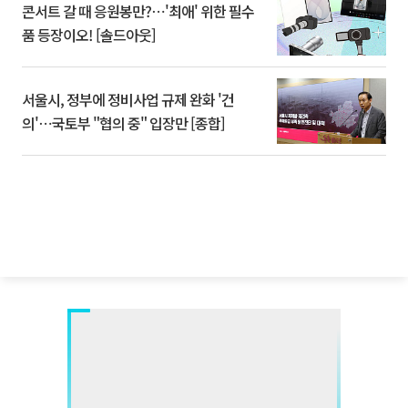
콘서트 갈 때 응원봉만?⋯'최애' 위한 필수
품 등장이오! [솔드아웃]
서울시, 정부에 정비사업 규제 완화 '건
의'⋯국토부 "협의 중" 입장만 [종합]