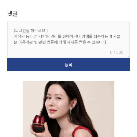
댓글
0 / 300