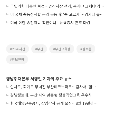
국민의힘 나동연 확정…양산시장 선거, 복귀냐 교체냐 격돌 예고
미 국채 중동전쟁발 금리 급등 후 ‘숨 고르기’…경기냐 물가냐 갈림길
미국·이란 종전이냐 확전이냐...뉴욕증시 혼조 마감
#2026지선
#부산
#부산교육감
#김석준
#진보진영
영남취재본부 서영인 기자의 주요 뉴스
인사도, 회계도 무너진 부산테크노파크…감사서 '혈세 유용·인사 뒤집기' 적발
경남정보대, 부산 지역 맞춤형 평생직업교육 우수사례로 혁신 주도
한국해양진흥공사, 상임감사 공개 모집…8월 19일까지 접수