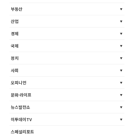
부동산
산업
경제
국제
정치
사회
오피니언
문화·라이프
뉴스발전소
이투데이TV
스페셜리포트