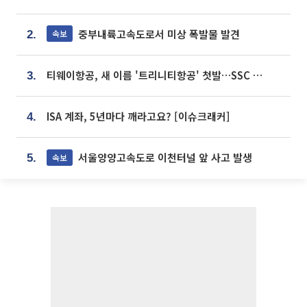
중부내륙고속도로서 미상 폭발물 발견
속보
2.
티웨이항공, 새 이름 '트리니티항공' 첫발…SSC 전략 본격화
3.
ISA 계좌, 5년마다 깨라고요? [이슈크래커]
4.
서울양양고속도로 이천터널 앞 사고 발생
속보
5.