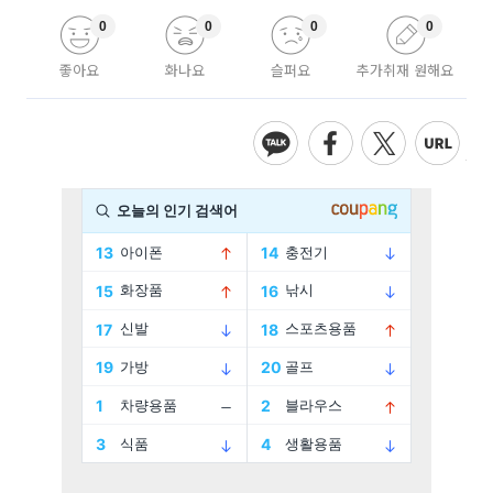
0
0
0
0
좋아요
화나요
슬퍼요
추가취재 원해요