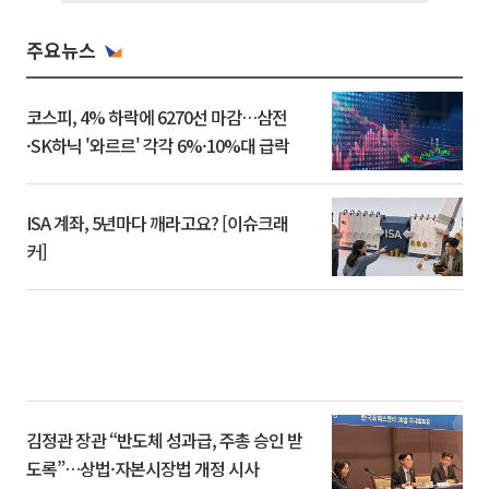
주요뉴스
코스피, 4% 하락에 6270선 마감…삼전
·SK하닉 '와르르' 각각 6%·10%대 급락
ISA 계좌, 5년마다 깨라고요? [이슈크래
커]
김정관 장관 “반도체 성과급, 주총 승인 받
도록”…상법·자본시장법 개정 시사